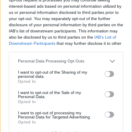
interest-based ads based on personal information utilized by
us or personal information disclosed to third parties prior to
your opt-out. You may separately opt-out of the further
disclosure of your personal information by third parties on the
IAB’s list of downstream participants. This information may
also be disclosed by us to third parties on the
IAB’s List of
Downstream Participants
that may further disclose it to other
third parties.
Please note that this website/app uses one or more Google
Personal Data Processing Opt Outs
services and may gather and store information including but
not limited to your visit or usage behaviour. You may click to
I want to opt-out of the Sharing of my
personal data.
Come scegliere le scarpe da running donna: comfort
grant or deny consent to Google and its third-party tags to
Opted In
e performance
use your data for below specified purposes in below Google
consent section.
Marco Tessari · 8 Ago 2026
I want to opt-out of the Sale of my
Personal Data.
Opted In
NEWS
I want to opt-out of processing my
Personal Data for Targeted Advertising.
Opted In