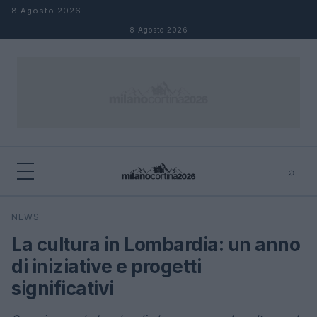
Salta al contenuto
8 Agosto 2026
8 Agosto 2026
⌕
×
⌕
NEWS
Cerca
La cultura in Lombardia: un anno
di iniziative e progetti
significativi