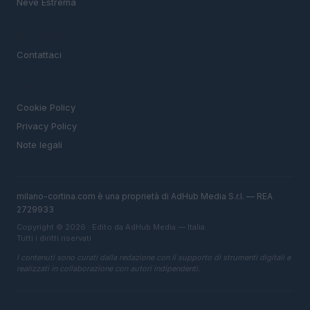
Neve Estrema
MAGAZINE
Contattaci
LEGALE
Cookie Policy
Privacy Policy
Note legali
milano-cortina.com è una proprietà di AdHub Media S.r.l. — REA
2729933
Copyright © 2026 · Edito da AdHub Media — Italia
Tutti i diritti riservati
I contenuti sono curati dalla redazione con il supporto di strumenti digitali e
realizzati in collaborazione con autori indipendenti.