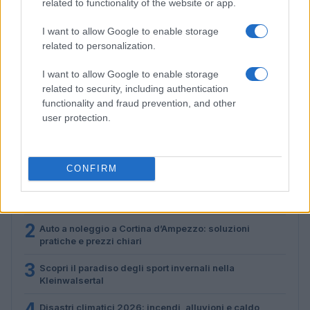
related to functionality of the website or app.
I want to allow Google to enable storage
related to personalization.
Don Antonio Mazzi: l’ultimo saluto a Milano tra
I want to allow Google to enable storage
emozioni e canti
related to security, including authentication
Marco Tessari · 3 Ago 2026
functionality and fraud prevention, and other
user protection.
PIÙ LETTI
CONFIRM
1
Scopri le Olimpiadi Milano Cortina: Sport, Cultura e
Innovazione per un Futuro Sostenibile
2
Auto a noleggio a Cortina d’Ampezzo: soluzioni
pratiche e prezzi chiari
3
Scopri il paradiso degli sport invernali nella
Kleinwalsertal
4
Disastri climatici 2026: incendi, alluvioni e caldo