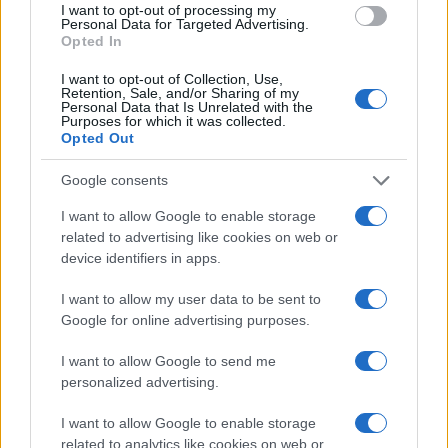
I want to opt-out of processing my
Personal Data for Targeted Advertising.
Opted In
I want to opt-out of Collection, Use,
Retention, Sale, and/or Sharing of my
Personal Data that Is Unrelated with the
Purposes for which it was collected.
Opted Out
Google consents
I want to allow Google to enable storage
related to advertising like cookies on web or
Disastri climatici 2026: incendi, alluvioni e caldo
device identifiers in apps.
estremo in Europa e oltre
Marco Tessari · 1 Ago 2026
I want to allow my user data to be sent to
Google for online advertising purposes.
I want to allow Google to send me
PIÙ LETTI
personalized advertising.
1
I want to allow Google to enable storage
Scopri le Olimpiadi Milano Cortina: Sport, Cultura e
Innovazione per un Futuro Sostenibile
related to analytics like cookies on web or