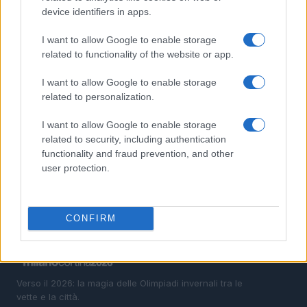
device identifiers in apps.
2
Auto a noleggio a Cortina d’Ampezzo: soluzioni
pratiche e prezzi chiari
I want to allow Google to enable storage
related to functionality of the website or app.
3
Camminare in montagna con i figli: percorsi adatti e
cosa mettere nello zaino
I want to allow Google to enable storage
related to personalization.
4
Scopri il paradiso degli sport invernali nella
Kleinwalsertal
I want to allow Google to enable storage
5
related to security, including authentication
Bob Dylan in concerto: date e luoghi delle esibizioni
italiane di novembre 2026
functionality and fraud prevention, and other
user protection.
CONFIRM
Verso il 2026: la magia delle Olimpiadi invernali tra le
vette e la città.