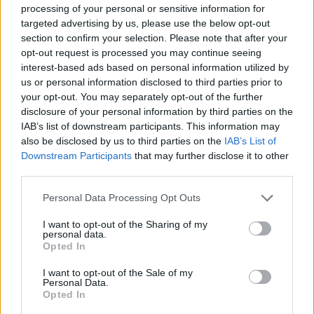
processing of your personal or sensitive information for
Marco Tessari · 3 Ago 2026
targeted advertising by us, please use the below opt-out
section to confirm your selection. Please note that after your
NEWS
opt-out request is processed you may continue seeing
interest-based ads based on personal information utilized by
us or personal information disclosed to third parties prior to
your opt-out. You may separately opt-out of the further
disclosure of your personal information by third parties on the
IAB’s list of downstream participants. This information may
also be disclosed by us to third parties on the
IAB’s List of
Downstream Participants
that may further disclose it to other
third parties.
Please note that this website/app uses one or more Google
Personal Data Processing Opt Outs
services and may gather and store information including but
not limited to your visit or usage behaviour. You may click to
I want to opt-out of the Sharing of my
Bocciature scolastiche: i casi giudiziari che hanno
personal data.
grant or deny consent to Google and its third-party tags to
Opted In
fatto discutere
use your data for below specified purposes in below Google
Marco Tessari · 3 Ago 2026
consent section.
I want to opt-out of the Sale of my
Personal Data.
Opted In
NEWS