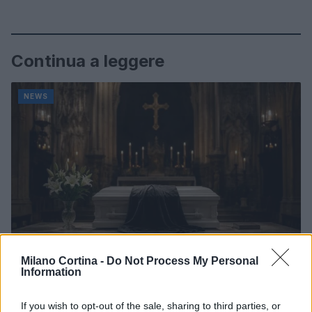
Continua a leggere
NEWS
Milano Cortina -
Do Not Process My Personal
Information
Don Antonio Mazzi: l’ultimo saluto a Milano tra
emozioni e canti
If you wish to opt-out of the sale, sharing to third parties, or