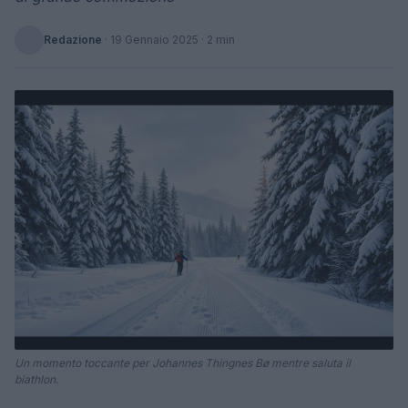
Redazione
·
19 Gennaio 2025
· 2 min
Un momento toccante per Johannes Thingnes Bø mentre saluta il
biathlon.