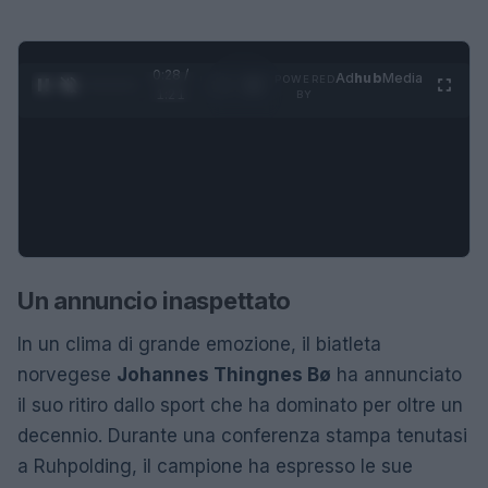
0:28 /
Ad
hub
Media
POWERED
1
/
4
1:21
BY
Un annuncio inaspettato
In un clima di grande emozione, il biatleta
norvegese
Johannes Thingnes Bø
ha annunciato
il suo ritiro dallo sport che ha dominato per oltre un
decennio. Durante una conferenza stampa tenutasi
a Ruhpolding, il campione ha espresso le sue