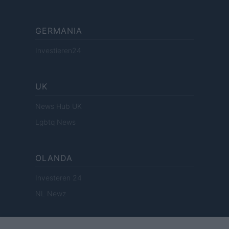
GERMANIA
Investieren24
UK
News Hub UK
Lgbtq News
OLANDA
Investeren 24
NL Newz