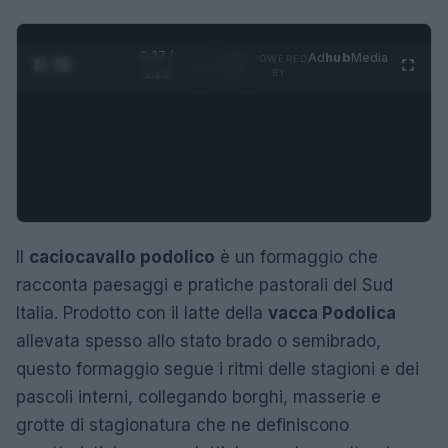
0:28 /
Ad
hub
Media
POWERED
1
/
4
1:23
BY
Il
caciocavallo podolico
è un formaggio che
racconta paesaggi e pratiche pastorali del Sud
Italia. Prodotto con il latte della
vacca Podolica
allevata spesso allo stato brado o semibrado,
questo formaggio segue i ritmi delle stagioni e dei
pascoli interni, collegando borghi, masserie e
grotte di stagionatura che ne definiscono