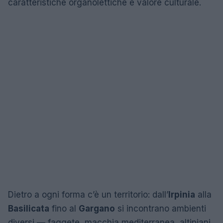
caratteristiche organolettiche e valore culturale.
Dietro a ogni forma c’è un territorio: dall’
Irpinia
alla
Basilicata
fino al
Gargano
si incontrano ambienti
diversi — faggete, macchia mediterranea, altipiani