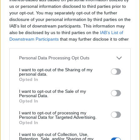
us or personal information disclosed to third parties prior to
your opt-out. You may separately opt-out of the further
disclosure of your personal information by third parties on the
AUTORE
IAB’s list of downstream participants. This information may
Alessandro Tassinari
also be disclosed by us to third parties on the
IAB’s List of
Downstream Participants
that may further disclose it to other
Alessandro Tassinari, torinese con passaporto
third parties.
pieno di timbri, riscrisse un percorso alpino
dopo un incontro al Rifugio Garelli: oggi cura
Please note that this website/app uses one or more Google
Personal Data Processing Opt Outs
storie di viaggio in chiave narrativa. In
services and may gather and store information including but
redazione predilige longform, sostiene
not limited to your visit or usage behaviour. You may click to
I want to opt-out of the Sharing of my
l'attenzione al paesaggio e conserva un
personal data.
grant or deny consent to Google and its third-party tags to
taccuino logoro con mappe disegnate a
Opted In
use your data for below specified purposes in below Google
mano.
consent section.
I want to opt-out of the Sale of my
Personal Data.
Opted In
I want to opt-out of processing my
Personal Data for Targeted Advertising.
Opted In
I want to opt-out of Collection, Use,
Retention, Sale, and/or Sharing of my