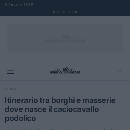
Salta al contenuto
8 Agosto 2026
8 Agosto 2026
⌕
×
⌕
NEWS
Cerca
Itinerario tra borghi e masserie
dove nasce il caciocavallo
podolico