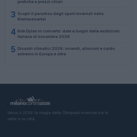
pratiche e prezzi chiari
3
Scopri il paradiso degli sport invernali nella
Kleinwalsertal
4
Bob Dylan in concerto: date e luoghi delle esibizioni
italiane di novembre 2026
5
Disastri climatici 2026: incendi, alluvioni e caldo
estremo in Europa e oltre
Verso il 2026: la magia delle Olimpiadi invernali tra le
vette e la città.
SEZIONI