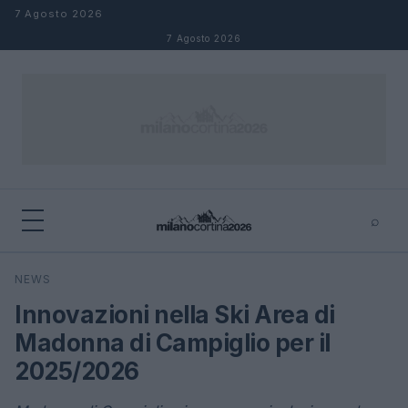
Salta al contenuto
7 Agosto 2026
7 Agosto 2026
⌕
×
⌕
NEWS
Cerca
Innovazioni nella Ski Area di
Madonna di Campiglio per il
2025/2026