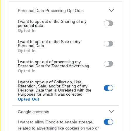
Please note that this website/app uses one or more Google
Personal Data Processing Opt Outs
services and may gather and store information including but
not limited to your visit or usage behaviour. You may click to
I want to opt-out of the Sharing of my
personal data.
grant or deny consent to Google and its third-party tags to
Opted In
use your data for below specified purposes in below Google
consent section.
I want to opt-out of the Sale of my
Personal Data.
Opted In
I want to opt-out of processing my
Personal Data for Targeted Advertising.
Opted In
I want to opt-out of Collection, Use,
Retention, Sale, and/or Sharing of my
Personal Data that Is Unrelated with the
Purposes for which it was collected.
Opted Out
Google consents
I want to allow Google to enable storage
related to advertising like cookies on web or