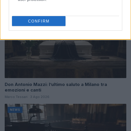
NEWS
CONFIRM
Don Antonio Mazzi: l’ultimo saluto a Milano tra
emozioni e canti
Marco Tessari · 3 Ago 2026
NEWS