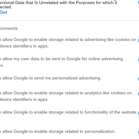
ersonal Data that Is Unrelated with the Purposes for which it
lected.
ristica
Out
visto un aumento della domanda turistica, in
consents
ok. Questo ha portato a un incremento dei prezzi,
o allow Google to enable storage related to advertising like cookies on
uro al metro quadro. Marco Tilesi, CEO di
evice identifiers in apps.
escita dei prezzi a Roccaraso, superiore a quella
o allow my user data to be sent to Google for online advertising
ourmayeur, rifletta un cambiamento nelle
s.
attenti a cercare alternative a località già
to allow Google to send me personalized advertising.
o allow Google to enable storage related to analytics like cookies on
evice identifiers in apps.
o allow Google to enable storage related to functionality of the website
che italiane proviene principalmente da paesi
Stati Uniti. Questo flusso di investitori
o allow Google to enable storage related to personalization.
 alta la domanda, anche in un contesto di prezzi