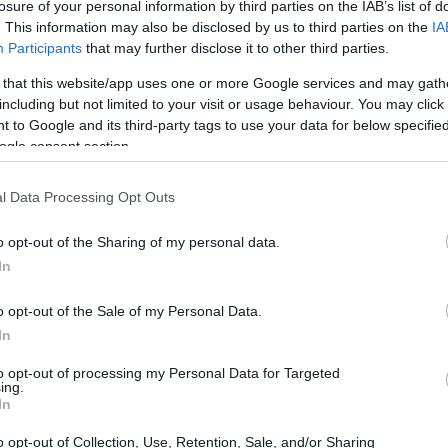
losure of your personal information by third parties on the IAB’s list of
nte. Cortina segue a ruota, con un incremento del
. This information may also be disclosed by us to third parties on the
IA
asi 11.900 euro al metro quadro.
Participants
that may further disclose it to other third parties.
 that this website/app uses one or more Google services and may gath
including but not limited to your visit or usage behaviour. You may click 
 to Google and its third-party tags to use your data for below specifi
ogle consent section.
l Data Processing Opt Outs
o opt-out of the Sharing of my personal data.
In
o opt-out of the Sale of my Personal Data.
In
to opt-out of processing my Personal Data for Targeted
ing.
In
o opt-out of Collection, Use, Retention, Sale, and/or Sharing