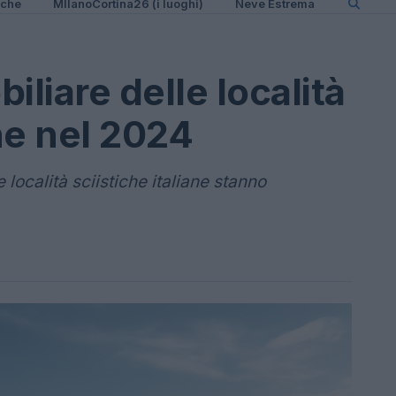
iche
MIlanoCortina26 (i luoghi)
Neve Estrema
iliare delle località
ane nel 2024
 località sciistiche italiane stanno