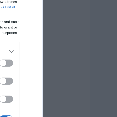
 downstream
B’s List of
er and store
to grant or
ed purposes