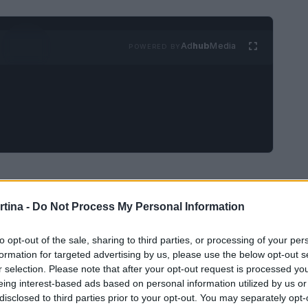
Ad
hub
Media
POWERED BY
ne
rtina -
Do Not Process My Personal Information
iistiche italiane sta vivendo un periodo di grande
tury 21 Italia, le località come Selva di Val
to opt-out of the sale, sharing to third parties, or processing of your per
formation for targeted advertising by us, please use the below opt-out s
aso si stanno affermando come mete ambite per
r selection. Please note that after your opt-out request is processed y
elva di Val Gardena si distingue come la località
eing interest-based ads based on personal information utilized by us or
disclosed to third parties prior to your opt-out. You may separately opt-
 12.000 euro al metro quadro, nonostante un