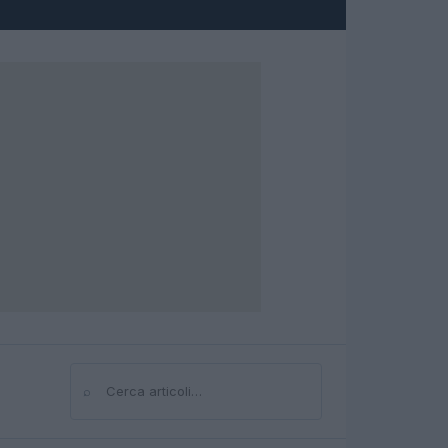
⌕
Cerca