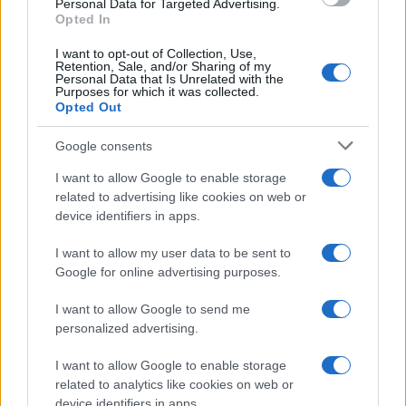
Personal Data for Targeted Advertising.
NEWS
Opted In
I want to opt-out of Collection, Use,
Retention, Sale, and/or Sharing of my
Personal Data that Is Unrelated with the
Purposes for which it was collected.
Opted Out
Google consents
I want to allow Google to enable storage
related to advertising like cookies on web or
device identifiers in apps.
I want to allow my user data to be sent to
Bocciature scolastiche: i casi giudiziari che hanno
Google for online advertising purposes.
fatto discutere
Marco Tessari · 3 Ago 2026
I want to allow Google to send me
personalized advertising.
NEWS
I want to allow Google to enable storage
related to analytics like cookies on web or
device identifiers in apps.