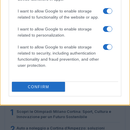
I want to allow Google to enable storage
related to functionality of the website or app.
I want to allow Google to enable storage
related to personalization.
I want to allow Google to enable storage
related to security, including authentication
functionality and fraud prevention, and other
Disastri climatici 2026: incendi, alluvioni e caldo
user protection.
estremo in Europa e oltre
Marco Tessari · 1 Ago 2026
CONFIRM
PIÙ LETTI
1
Scopri le Olimpiadi Milano Cortina: Sport, Cultura e
Innovazione per un Futuro Sostenibile
2
Auto a noleggio a Cortina d’Ampezzo: soluzioni