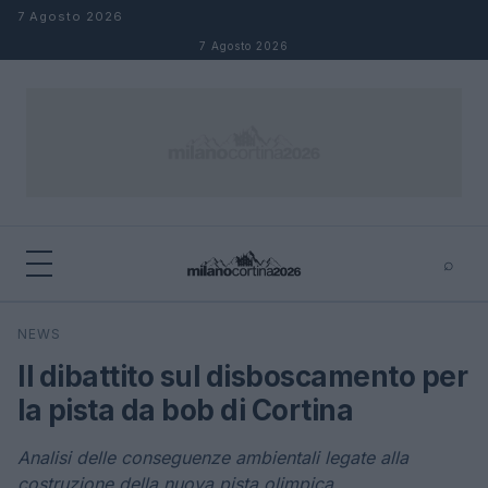
Salta al contenuto
7 Agosto 2026
7 Agosto 2026
⌕
×
⌕
NEWS
Cerca
Il dibattito sul disboscamento per
la pista da bob di Cortina
Analisi delle conseguenze ambientali legate alla
costruzione della nuova pista olimpica