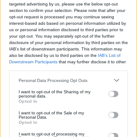
targeted advertising by us, please use the below opt-out
section to confirm your selection. Please note that after your
Continua a leggere
opt-out request is processed you may continue seeing
interest-based ads based on personal information utilized by
us or personal information disclosed to third parties prior to
NEWS
your opt-out. You may separately opt-out of the further
disclosure of your personal information by third parties on the
IAB’s list of downstream participants. This information may
also be disclosed by us to third parties on the
IAB’s List of
Downstream Participants
that may further disclose it to other
third parties.
Please note that this website/app uses one or more Google
Personal Data Processing Opt Outs
services and may gather and store information including but
not limited to your visit or usage behaviour. You may click to
I want to opt-out of the Sharing of my
personal data.
grant or deny consent to Google and its third-party tags to
Opted In
use your data for below specified purposes in below Google
consent section.
I want to opt-out of the Sale of my
Don Antonio Mazzi: l’ultimo saluto a Milano tra
Personal Data.
emozioni e canti
Opted In
Marco Tessari · 3 Ago 2026
I want to opt-out of processing my