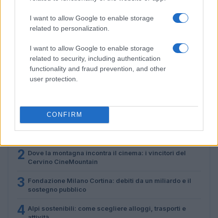
I want to allow Google to enable storage
related to personalization.
Fondazione Milano Cortina: debiti da un miliardo e il
I want to allow Google to enable storage
sostegno pubblico
related to security, including authentication
Marco Tessari · 5 Ago 2026
functionality and fraud prevention, and other
user protection.
PIÙ LETTI
CONFIRM
1
Minacce con machete e sequestro: la gang di
adolescenti che chiedeva droga come riscatto
2
Dove la montagna incontra il cinema: i vincitori del
Cervino CineMountain
3
Fondazione Milano Cortina: debiti da un miliardo e il
sostegno pubblico
4
Alpi sostenibili: come scegliere alloggi, trasporti e
attività