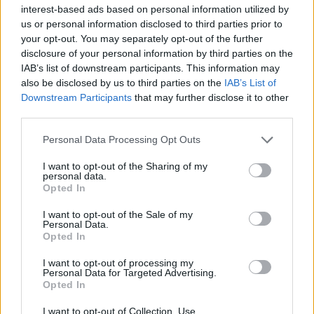
interest-based ads based on personal information utilized by
us or personal information disclosed to third parties prior to
your opt-out. You may separately opt-out of the further
disclosure of your personal information by third parties on the
IAB’s list of downstream participants. This information may
also be disclosed by us to third parties on the
IAB’s List of
Downstream Participants
that may further disclose it to other
third parties.
Please note that this website/app uses one or more Google
Personal Data Processing Opt Outs
services and may gather and store information including but
not limited to your visit or usage behaviour. You may click to
I want to opt-out of the Sharing of my
Minacce con machete e sequestro: la gang di
personal data.
grant or deny consent to Google and its third-party tags to
Opted In
adolescenti che chiedeva droga come riscatto
use your data for below specified purposes in below Google
Marco Tessari · 9 Ago 2026
consent section.
I want to opt-out of the Sale of my
Personal Data.
Opted In
MILANOCORTINA26 (I LUOGHI)
I want to opt-out of processing my
Personal Data for Targeted Advertising.
Opted In
I want to opt-out of Collection, Use,