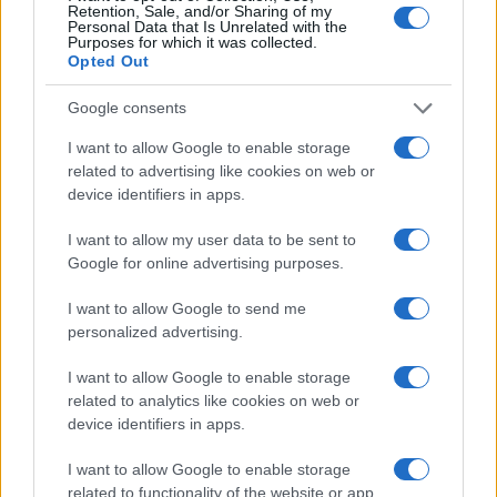
Retention, Sale, and/or Sharing of my
Personal Data that Is Unrelated with the
Purposes for which it was collected.
Opted Out
Google consents
I want to allow Google to enable storage
related to advertising like cookies on web or
Dove la montagna incontra il cinema: i vincitori del
device identifiers in apps.
Cervino CineMountain
Marco Tessari · 6 Ago 2026
I want to allow my user data to be sent to
Google for online advertising purposes.
MILANOCORTINA26 (I LUOGHI)
I want to allow Google to send me
personalized advertising.
I want to allow Google to enable storage
related to analytics like cookies on web or
device identifiers in apps.
I want to allow Google to enable storage
related to functionality of the website or app.