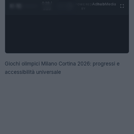
0:28 /
Ad
hub
Media
POWERED
1
/
4
1:23
BY
Giochi olimpici Milano Cortina 2026: progressi e
accessibilità universale