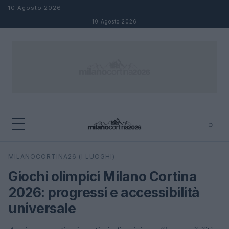
Salta al contenuto
10 Agosto 2026
10 Agosto 2026
⌕
×
⌕
MILANOCORTINA26 (I LUOGHI)
Cerca
Giochi olimpici Milano Cortina
2026: progressi e accessibilità
universale