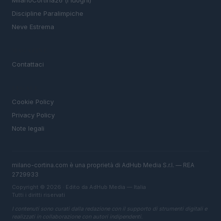
MIlanoCortina26 (i luoghi)
Discipline Paralimpiche
Neve Estrema
MAGAZINE
Contattaci
LEGALE
Cookie Policy
Privacy Policy
Note legali
milano-cortina.com è una proprietà di AdHub Media S.r.l. — REA
2729933
Copyright © 2026 · Edito da AdHub Media — Italia
Tutti i diritti riservati
I contenuti sono curati dalla redazione con il supporto di strumenti digitali e
realizzati in collaborazione con autori indipendenti.