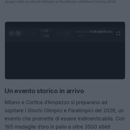
Scopri tutto sui Giochi Olimpici e Paralimpici di Milano Cortina 2026.
0:28 /
Ad
hub
Media
POWERED
1
/
4
1:50
BY
Un evento storico in arrivo
Milano e Cortina d’Ampezzo si preparano ad
ospitare i Giochi Olimpici e Paralimpici del 2026, un
evento che promette di essere indimenticabile. Con
195 medaglie d’oro in palio e oltre 3500 atleti