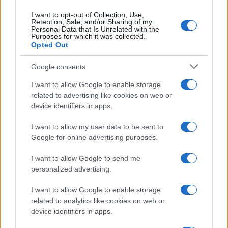
I want to opt-out of Collection, Use,
Retention, Sale, and/or Sharing of my
Personal Data that Is Unrelated with the
Purposes for which it was collected.
Opted Out
Google consents
I want to allow Google to enable storage
related to advertising like cookies on web or
device identifiers in apps.
Fondazione Milano Cortina: debiti da un miliardo e il
I want to allow my user data to be sent to
sostegno pubblico
Google for online advertising purposes.
Marco Tessari · 5 Ago 2026
I want to allow Google to send me
personalized advertising.
MILANOCORTINA26 (I LUOGHI)
I want to allow Google to enable storage
related to analytics like cookies on web or
device identifiers in apps.