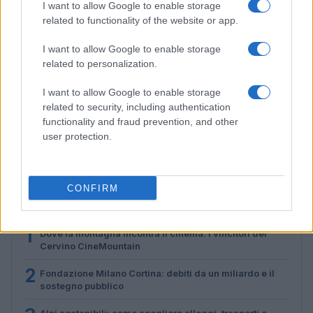
I want to allow Google to enable storage
related to functionality of the website or app.
I want to allow Google to enable storage
related to personalization.
I want to allow Google to enable storage
related to security, including authentication
Alpi sostenibili: come scegliere alloggi, trasporti e
functionality and fraud prevention, and other
attività
user protection.
Marco Tessari · 3 Ago 2026
CONFIRM
PIÙ LETTI
1
Dove la montagna incontra il cinema: i vincitori del
Cervino CineMountain
2
Fondazione Milano Cortina: debiti da un miliardo e il
sostegno pubblico
Alpi sostenibili: come scegliere alloggi, trasporti e