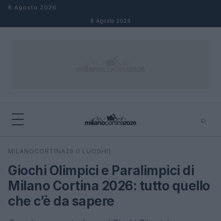
Salta al contenuto
8 Agosto 2026
8 Agosto 2026
⌕
×
⌕
MILANOCORTINA26 (I LUOGHI)
Cerca
Giochi Olimpici e Paralimpici di
Milano Cortina 2026: tutto quello
che c’è da sapere