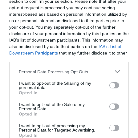
section to confirm your selection. Please note that after your
opt-out request is processed you may continue seeing
interest-based ads based on personal information utilized by
MILANOCORTINA26 (I LUOGHI)
us or personal information disclosed to third parties prior to
your opt-out. You may separately opt-out of the further
disclosure of your personal information by third parties on the
IAB’s list of downstream participants. This information may
also be disclosed by us to third parties on the
IAB’s List of
Downstream Participants
that may further disclose it to other
third parties.
Please note that this website/app uses one or more Google
Personal Data Processing Opt Outs
services and may gather and store information including but
not limited to your visit or usage behaviour. You may click to
I want to opt-out of the Sharing of my
personal data.
grant or deny consent to Google and its third-party tags to
Opted In
use your data for below specified purposes in below Google
Dove la montagna incontra il cinema: i vincitori del
consent section.
I want to opt-out of the Sale of my
Cervino CineMountain
Personal Data.
Opted In
Marco Tessari · 6 Ago 2026
I want to opt-out of processing my
MILANOCORTINA26 (I LUOGHI)
Personal Data for Targeted Advertising.
Opted In