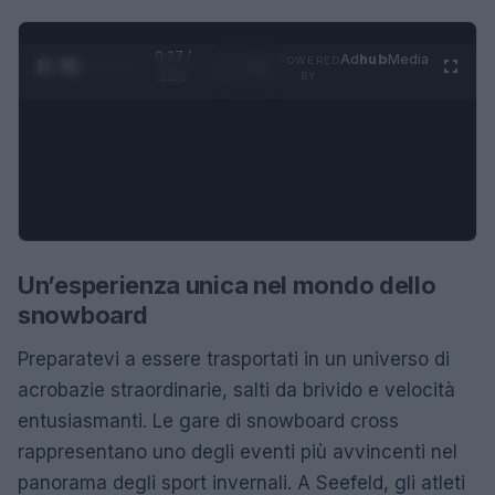
0:28 /
Ad
hub
Media
POWERED
1
/
4
1:21
BY
Un’esperienza unica nel mondo dello
snowboard
Preparatevi a essere trasportati in un universo di
acrobazie straordinarie, salti da brivido e velocità
entusiasmanti. Le gare di snowboard cross
rappresentano uno degli eventi più avvincenti nel
panorama degli sport invernali. A Seefeld, gli atleti