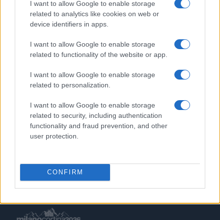
I want to allow Google to enable storage
related to analytics like cookies on web or
1
Scopri le Olimpiadi Milano Cortina: Sport, Cultura e
device identifiers in apps.
Innovazione per un Futuro Sostenibile
I want to allow Google to enable storage
2
Auto a noleggio a Cortina d’Ampezzo: soluzioni
related to functionality of the website or app.
pratiche e prezzi chiari
3
I want to allow Google to enable storage
Scopri il paradiso degli sport invernali nella
Kleinwalsertal
related to personalization.
4
Bob Dylan in concerto: date e luoghi delle esibizioni
I want to allow Google to enable storage
italiane di novembre 2026
related to security, including authentication
functionality and fraud prevention, and other
5
Disastri climatici 2026: incendi, alluvioni e caldo
user protection.
estremo in Europa e oltre
CONFIRM