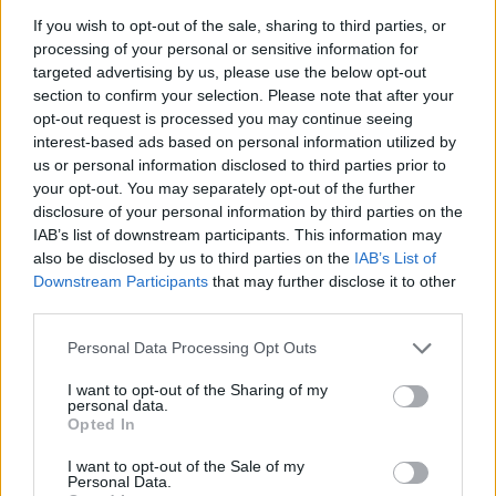
If you wish to opt-out of the sale, sharing to third parties, or
Arrestati cinque agenti della polizia locale di Milano: le
processing of your personal or sensitive information for
accuse e i dettagli
targeted advertising by us, please use the below opt-out
Alessandro Tassinari · 7 Ago 2026
section to confirm your selection. Please note that after your
opt-out request is processed you may continue seeing
NEWS
interest-based ads based on personal information utilized by
us or personal information disclosed to third parties prior to
your opt-out. You may separately opt-out of the further
disclosure of your personal information by third parties on the
IAB’s list of downstream participants. This information may
also be disclosed by us to third parties on the
IAB’s List of
Downstream Participants
that may further disclose it to other
third parties.
Please note that this website/app uses one or more Google
Personal Data Processing Opt Outs
services and may gather and store information including but
not limited to your visit or usage behaviour. You may click to
I want to opt-out of the Sharing of my
personal data.
grant or deny consent to Google and its third-party tags to
Opted In
use your data for below specified purposes in below Google
Don Antonio Mazzi: l’ultimo saluto a Milano tra
consent section.
emozioni e canti
I want to opt-out of the Sale of my
Personal Data.
Marco Tessari · 3 Ago 2026