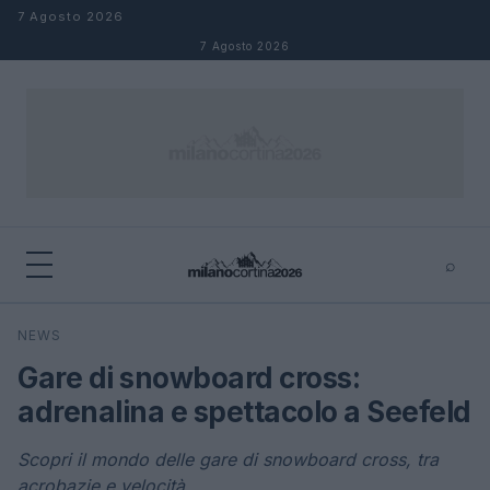
Salta al contenuto
7 Agosto 2026
7 Agosto 2026
⌕
×
⌕
NEWS
Cerca
Gare di snowboard cross:
adrenalina e spettacolo a Seefeld
Scopri il mondo delle gare di snowboard cross, tra
acrobazie e velocità.