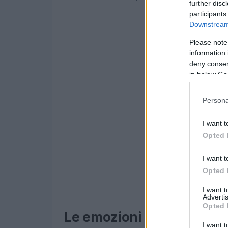
further disc
participants
Downstream 
Please note
information 
deny consent
in below Go
Persona
I want t
Opted 
I want t
Opted 
I want 
Advertis
Opted 
Le emozioni delle gare
I want t