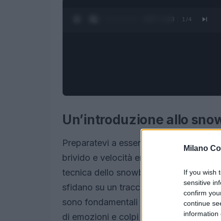
0:28 / 1:23
1
/
4
Un’introduzione allo sno
Preparatevi a essere trasportati in un u
Milano Co
brivido e velocità entusiasmanti. Lo sn
tecnica dello snowboard con l’adrenalina
If you wish 
sensitive in
sfidano su un tracciato pieno di ostacoli
confirm you
sono fondamentali per raggiungere il t
continue se
information 
di emozioni e colpi di scena, che tiene g