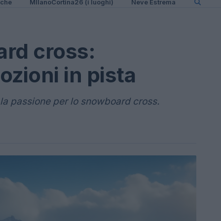
iche
MIlanoCortina26 (i luoghi)
Neve Estrema
rd cross:
zioni in pista
e la passione per lo snowboard cross.