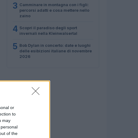
3
Camminare in montagna con i figli:
percorsi adatti e cosa mettere nello
zaino
4
Scopri il paradiso degli sport
invernali nella Kleinwalsertal
5
Bob Dylan in concerto: date e luoghi
delle esibizioni italiane di novembre
2026
sonal or
ection to
ou may
 personal
out of the