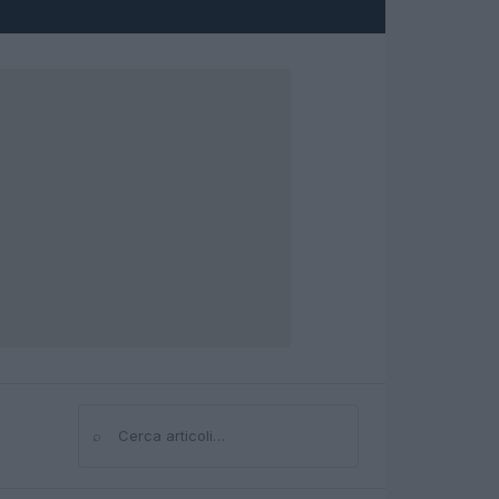
⌕
Cerca