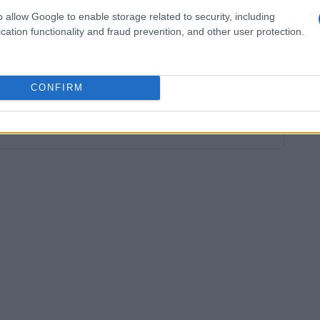
dendo ogni competizione un momento di crescita
o allow Google to enable storage related to security, including
cation functionality and fraud prevention, and other user protection.
CONFIRM