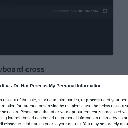
Ad
hub
Media
POWERED BY
wboard cross
niverso di acrobazie straordinarie, salti da
rtina -
Do Not Process My Personal Information
owboard cross è una disciplina che unisce la
 delle gare. In questo sport, i concorrenti si
to opt-out of the sale, sharing to third parties, or processing of your per
formation for targeted advertising by us, please use the below opt-out s
, curve e salti, dove la strategia e la velocità
r selection. Please note that after your opt-out request is processed y
raguardo. Ogni gara è un’esperienza unica, ricca
eing interest-based ads based on personal information utilized by us or
disclosed to third parties prior to your opt-out. You may separately opt-
li spettatori con il fiato sospeso.