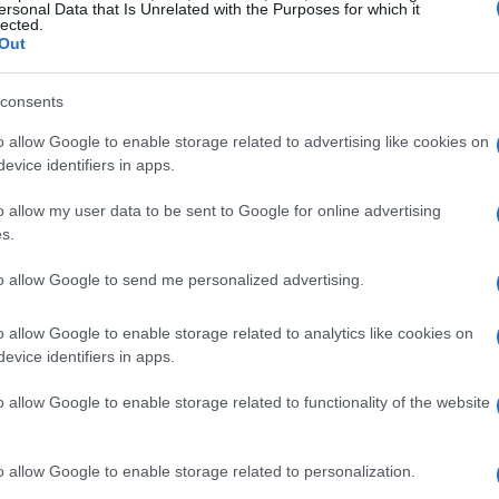
ersonal Data that Is Unrelated with the Purposes for which it
lected.
 e proprio spettacolo. Gli atleti, dotati di
Out
l percorso, affrontando curve strette e salti
ata da una competizione serrata, dove la
consents
panti emergono in ogni istante. Gli spettatori
o allow Google to enable storage related to advertising like cookies on
 a momenti di pura adrenalina, rendendo ogni
evice identifiers in apps.
 tensione è palpabile, e il tifo del pubblico
o allow my user data to be sent to Google for online advertising
e.
s.
to allow Google to send me personalized advertising.
sso
o allow Google to enable storage related to analytics like cookies on
ccesso nel snowboard cross è lungo e impegnativo.
evice identifiers in apps.
per migliorare e apprendere, come dimostrano le
o allow Google to enable storage related to functionality of the website
iano a questo mondo. La preparazione fisica e
tà di affrontare le sfide e le difficoltà che si
o allow Google to enable storage related to personalization.
 porta con sé la propria storia, le proprie