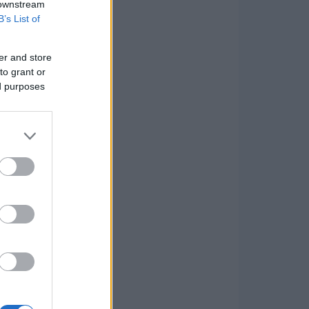
 downstream
B’s List of
er and store
to grant or
ed purposes