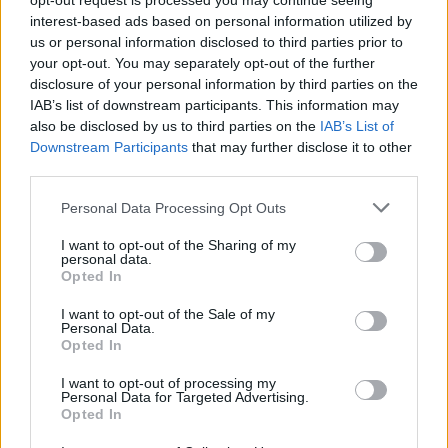
opt-out request is processed you may continue seeing
interest-based ads based on personal information utilized by
us or personal information disclosed to third parties prior to
your opt-out. You may separately opt-out of the further
disclosure of your personal information by third parties on the
IAB’s list of downstream participants. This information may
also be disclosed by us to third parties on the
IAB’s List of
Downstream Participants
that may further disclose it to other
third parties.
Please note that this website/app uses one or more Google
Personal Data Processing Opt Outs
services and may gather and store information including but
not limited to your visit or usage behaviour. You may click to
I want to opt-out of the Sharing of my
personal data.
Discipline paralimpiche sulla neve: sport e ausili
grant or deny consent to Google and its third-party tags to
Opted In
spiegati
use your data for below specified purposes in below Google
consent section.
Marco Tessari · 8 Ago 2026
I want to opt-out of the Sale of my
Personal Data.
Opted In
DISCIPLINE PARALIMPICHE
I want to opt-out of processing my
Personal Data for Targeted Advertising.
Opted In