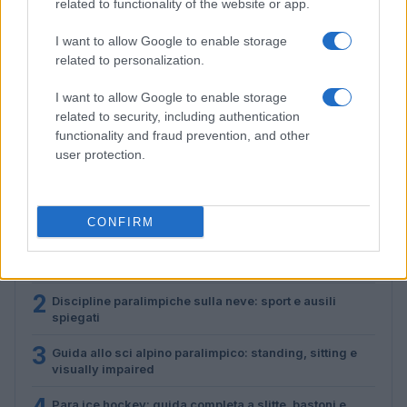
related to functionality of the website or app.
I want to allow Google to enable storage
related to personalization.
Guida ai sport paralimpici invernali: discipline, classi e
I want to allow Google to enable storage
attrezzature
related to security, including authentication
Marco Tessari · 24 Lug 2026
functionality and fraud prevention, and other
user protection.
PIÙ LETTI
CONFIRM
1
Sci alpino paralimpico: come funzionano classi, guide
e sit-ski
2
Discipline paralimpiche sulla neve: sport e ausili
spiegati
3
Guida allo sci alpino paralimpico: standing, sitting e
visually impaired
Para ice hockey: guida completa a slitte, bastoni e