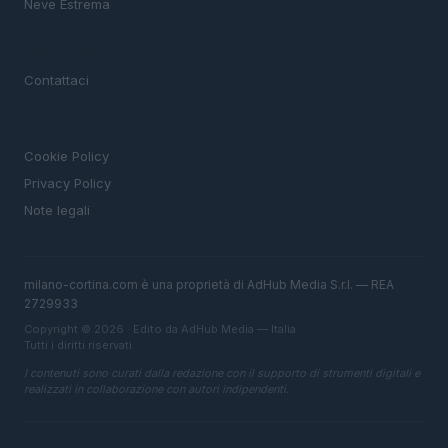
Neve Estrema
MAGAZINE
Contattaci
LEGALE
Cookie Policy
Privacy Policy
Note legali
milano-cortina.com è una proprietà di AdHub Media S.r.l. — REA
2729933
Copyright © 2026 · Edito da AdHub Media — Italia
Tutti i diritti riservati
I contenuti sono curati dalla redazione con il supporto di strumenti digitali e
realizzati in collaborazione con autori indipendenti.