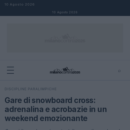
Salta al contenuto
10 Agosto 2026
10 Agosto 2026
⌕
×
⌕
DISCIPLINE PARALIMPICHE
Cerca
Gare di snowboard cross:
adrenalina e acrobazie in un
weekend emozionante