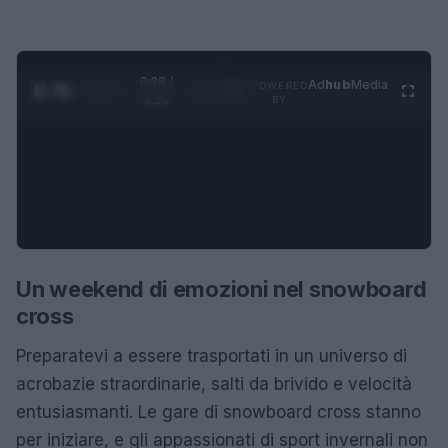
0:28 /
Ad
hub
Media
POWERED
1
/
4
1:23
BY
Un weekend di emozioni nel snowboard
cross
Preparatevi a essere trasportati in un universo di
acrobazie straordinarie, salti da brivido e velocità
entusiasmanti. Le gare di snowboard cross stanno
per iniziare, e gli appassionati di sport invernali non