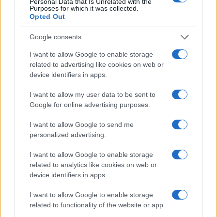
Personal Data that Is Unrelated with the
Purposes for which it was collected.
Opted Out
Google consents
I want to allow Google to enable storage
Tecnica classica sci di fondo: assetto, spinta,
related to advertising like cookies on web or
scivolata e frenata
device identifiers in apps.
Marco Tessari · 4 Ago 2026
I want to allow my user data to be sent to
SCI DI FONDO
Google for online advertising purposes.
I want to allow Google to send me
personalized advertising.
I want to allow Google to enable storage
related to analytics like cookies on web or
device identifiers in apps.
I want to allow Google to enable storage
related to functionality of the website or app.