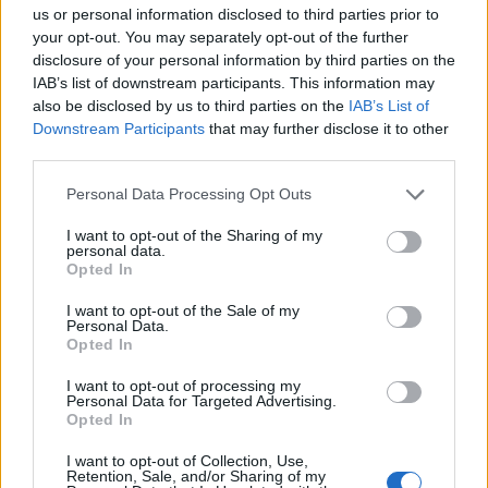
us or personal information disclosed to third parties prior to
your opt-out. You may separately opt-out of the further
disclosure of your personal information by third parties on the
IAB’s list of downstream participants. This information may
also be disclosed by us to third parties on the
IAB’s List of
Downstream Participants
that may further disclose it to other
third parties.
Please note that this website/app uses one or more Google
Personal Data Processing Opt Outs
services and may gather and store information including but
BlinkFestivalen 2026: i campioni dello sci di fondo e
not limited to your visit or usage behaviour. You may click to
I want to opt-out of the Sharing of my
biathlon in gara dal 5 al 8 agosto
personal data.
grant or deny consent to Google and its third-party tags to
Opted In
Marco Tessari · 4 Ago 2026
use your data for below specified purposes in below Google
consent section.
I want to opt-out of the Sale of my
SCI DI FONDO
Personal Data.
Opted In
I want to opt-out of processing my
Personal Data for Targeted Advertising.
Opted In
I want to opt-out of Collection, Use,
Retention, Sale, and/or Sharing of my