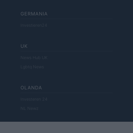
GERMANIA
Investieren24
UK
News Hub UK
Lgbtq News
OLANDA
Investeren 24
NL Newz