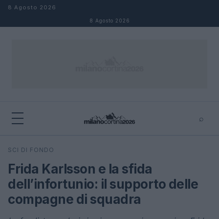
Salta al contenuto
8 Agosto 2026
8 Agosto 2026
⌕
×
⌕
SCI DI FONDO
Cerca
Frida Karlsson e la sfida
dell’infortunio: il supporto delle
compagne di squadra