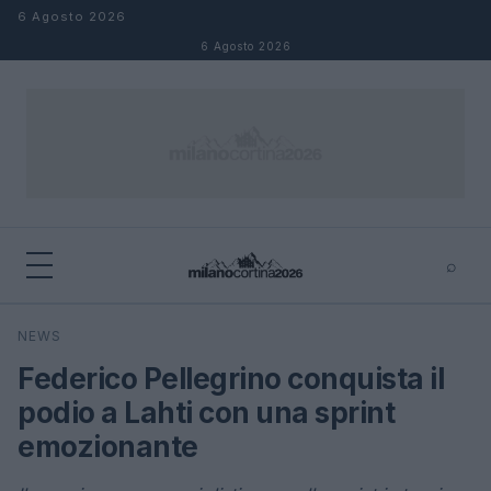
Salta al contenuto
6 Agosto 2026
6 Agosto 2026
⌕
×
⌕
NEWS
Cerca
Federico Pellegrino conquista il
podio a Lahti con una sprint
emozionante