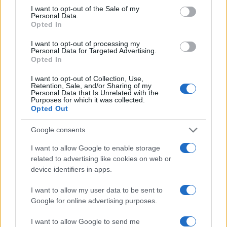
consent section.
I want to opt-out of the Sale of my
Personal Data.
Bocciature scolastiche: i casi giudiziari che hanno
Opted In
fatto discutere
Marco Tessari · 3 Ago 2026
I want to opt-out of processing my
Personal Data for Targeted Advertising.
Opted In
NEWS
I want to opt-out of Collection, Use,
Retention, Sale, and/or Sharing of my
Personal Data that Is Unrelated with the
Purposes for which it was collected.
Opted Out
Google consents
I want to allow Google to enable storage
related to advertising like cookies on web or
device identifiers in apps.
I want to allow my user data to be sent to
Google for online advertising purposes.
Disastri climatici 2026: incendi, alluvioni e caldo
estremo in Europa e oltre
I want to allow Google to send me
Marco Tessari · 1 Ago 2026