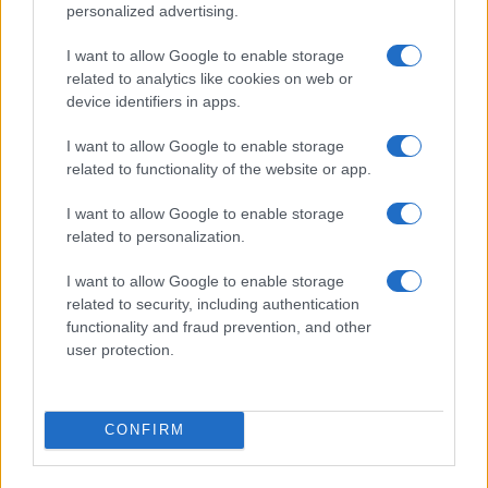
personalized advertising.
I want to allow Google to enable storage
related to analytics like cookies on web or
PIÙ LETTI
device identifiers in apps.
1
Scopri le Olimpiadi Milano Cortina: Sport, Cultura e
I want to allow Google to enable storage
Innovazione per un Futuro Sostenibile
related to functionality of the website or app.
2
Auto a noleggio a Cortina d’Ampezzo: soluzioni
I want to allow Google to enable storage
pratiche e prezzi chiari
related to personalization.
3
Camminare in montagna con i figli: percorsi adatti e
I want to allow Google to enable storage
cosa mettere nello zaino
related to security, including authentication
4
Scopri il paradiso degli sport invernali nella
functionality and fraud prevention, and other
Kleinwalsertal
user protection.
5
Bob Dylan in concerto: date e luoghi delle esibizioni
italiane di novembre 2026
CONFIRM