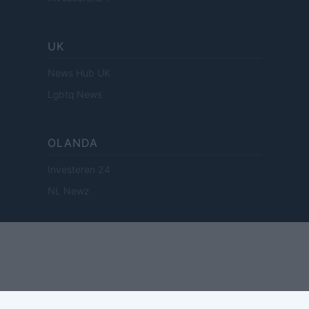
UK
News Hub UK
Lgbtq News
OLANDA
Investeren 24
NL Newz