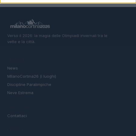
Verso il 2026: la magia delle Olimpiadi invernali tra le
vette e la città.
SEZIONI
News
MIlanoCortina26 (i luoghi)
Discipline Paralimpiche
Neve Estrema
MAGAZINE
Contattaci
LEGALE