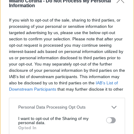
Milano Cortina -
Do Not Process My Personal
Information
If you wish to opt-out of the sale, sharing to third parties, or
processing of your personal or sensitive information for
targeted advertising by us, please use the below opt-out
Don Antonio Mazzi: l’ultimo saluto a Milano tra
section to confirm your selection. Please note that after your
emozioni e canti
opt-out request is processed you may continue seeing
Marco Tessari · 3 Ago 2026
interest-based ads based on personal information utilized by
us or personal information disclosed to third parties prior to
NEWS
your opt-out. You may separately opt-out of the further
disclosure of your personal information by third parties on the
IAB’s list of downstream participants. This information may
also be disclosed by us to third parties on the
IAB’s List of
Downstream Participants
that may further disclose it to other
third parties.
Please note that this website/app uses one or more Google
Personal Data Processing Opt Outs
services and may gather and store information including but
not limited to your visit or usage behaviour. You may click to
I want to opt-out of the Sharing of my
personal data.
grant or deny consent to Google and its third-party tags to
Opted In
use your data for below specified purposes in below Google