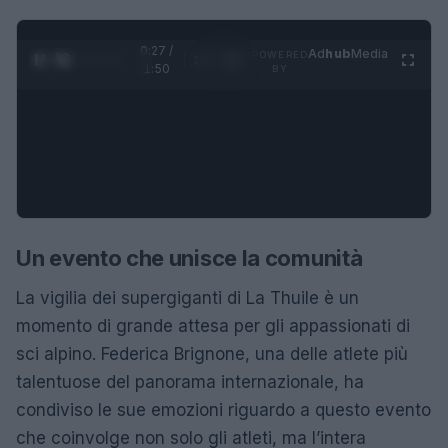
0:27 /
Ad
hub
Media
POWERED
1
/
4
1:50
BY
Un evento che unisce la comunità
La vigilia dei supergiganti di La Thuile è un
momento di grande attesa per gli appassionati di
sci alpino. Federica Brignone, una delle atlete più
talentuose del panorama internazionale, ha
condiviso le sue emozioni riguardo a questo evento
che coinvolge non solo gli atleti, ma l’intera