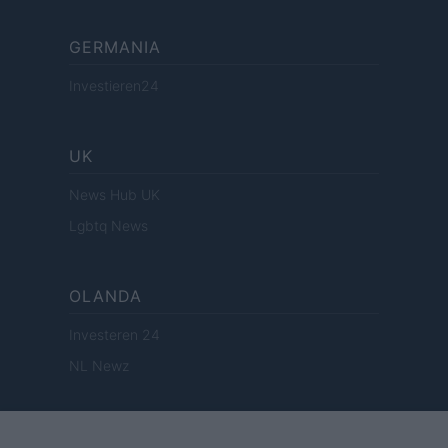
GERMANIA
Investieren24
UK
News Hub UK
Lgbtq News
OLANDA
Investeren 24
NL Newz