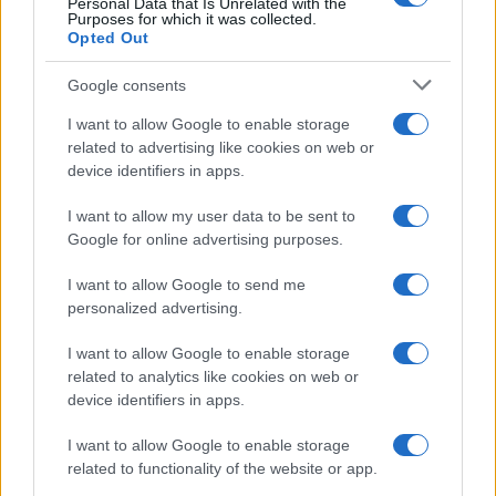
Personal Data that Is Unrelated with the
Purposes for which it was collected.
Opted Out
Google consents
I want to allow Google to enable storage
Arrestati cinque agenti della polizia locale di Milano: le
related to advertising like cookies on web or
accuse e i dettagli
device identifiers in apps.
Alessandro Tassinari · 7 Ago 2026
I want to allow my user data to be sent to
NEWS
Google for online advertising purposes.
I want to allow Google to send me
personalized advertising.
I want to allow Google to enable storage
related to analytics like cookies on web or
device identifiers in apps.
I want to allow Google to enable storage
related to functionality of the website or app.