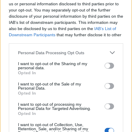
us or personal information disclosed to third parties prior to
your opt-out. You may separately opt-out of the further
disclosure of your personal information by third parties on the
IAB’s list of downstream participants. This information may
also be disclosed by us to third parties on the
IAB’s List of
Downstream Participants
that may further disclose it to other
third parties.
Please note that this website/app uses one or more Google
Personal Data Processing Opt Outs
services and may gather and store information including but
Come scegliere le scarpe da running donna: comfort
not limited to your visit or usage behaviour. You may click to
I want to opt-out of the Sharing of my
e performance
personal data.
grant or deny consent to Google and its third-party tags to
Opted In
Marco Tessari · 8 Ago 2026
use your data for below specified purposes in below Google
consent section.
I want to opt-out of the Sale of my
NEWS
Personal Data.
Opted In
I want to opt-out of processing my
Personal Data for Targeted Advertising.
Opted In
I want to opt-out of Collection, Use,
Retention, Sale, and/or Sharing of my