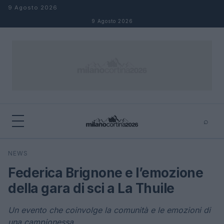
Salta al contenuto
9 Agosto 2026
9 Agosto 2026
⌕
×
⌕
NEWS
Cerca
Federica Brignone e l’emozione
della gara di sci a La Thuile
Un evento che coinvolge la comunità e le emozioni di
una campionessa