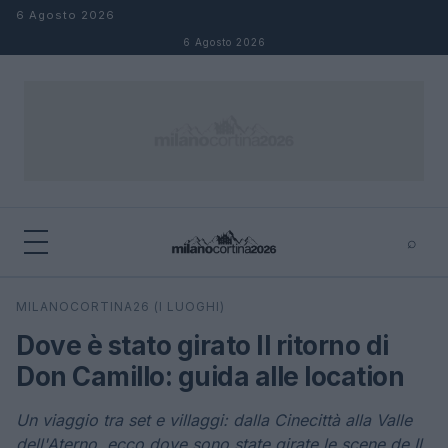
Salta al contenuto
6 Agosto 2026
6 Agosto 2026
⌕
×
⌕
MILANOCORTINA26 (I LUOGHI)
Cerca
Dove è stato girato Il ritorno di
Don Camillo: guida alle location
Un viaggio tra set e villaggi: dalla Cinecittà alla Valle
dell'Aterno, ecco dove sono state girate le scene de Il