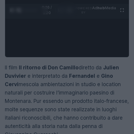
0:27 /
Ad
hub
Media
POWERED
1
/
4
1:20
BY
Il film
Il ritorno di Don Camillo
diretto da
Julien
Duvivier
e interpretato da
Fernandel
e
Gino
Cervi
mescola ambientazioni in studio e location
naturali per costruire l’immaginario paesino di
Montenara. Pur essendo un prodotto italo-francese,
molte sequenze sono state realizzate in luoghi
italiani riconoscibili, che hanno contribuito a dare
autenticità alla storia nata dalla penna di