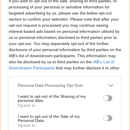
queste location creano la geografia fisica e
If you wish to opt-out of the sale, sharing to third parties, or
processing of your personal or sensitive information for
simbolica del film, rendendo credibile il passaggio
targeted advertising by us, please use the below opt-out
tra esilio e reintegrazione del protagonista.
section to confirm your selection. Please note that after your
opt-out request is processed you may continue seeing
Chi visita oggi questi luoghi può riconoscere
interest-based ads based on personal information utilized by
dettagli visivi rimasti impressi nelle inquadrature:
us or personal information disclosed to third parties prior to
your opt-out. You may separately opt-out of the further
dalla facciata della Collegiata di San Pietro agli
disclosure of your personal information by third parties on the
scorci del Castello Orsini, ogni elemento funge da
IAB’s list of downstream participants. This information may
traccia tangibile della produzione cinematografica
also be disclosed by us to third parties on the
IAB’s List of
Downstream Participants
that may further disclose it to other
che ha scelto l’Italia come set principale.
third parties.
Please note that this website/app uses one or more Google
Personal Data Processing Opt Outs
services and may gather and store information including but
AUTORE
not limited to your visit or usage behaviour. You may click to
I want to opt-out of the Sharing of my
Marco Tessari
personal data.
grant or deny consent to Google and its third-party tags to
Opted In
use your data for below specified purposes in below Google
Marco Tessari, giornalista trentino
consent section.
specializzato in sport invernali e montagna,
I want to opt-out of the Sale of my
Personal Data.
segue da anni Coppa del Mondo di sci,
Opted In
Olimpiadi invernali e alpinismo; racconta gare,