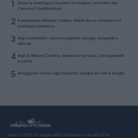
1
Dove la montagna incontra il cinema: i vincitori del
Cervino CineMountain
2
Fondazione Milano Cortina: debiti da un miliardo e il
sostegno pubblico
3
Alpi sostenibili: come scegliere alloggi, trasporti e
attività
4
Alpi di Milano Cortina: itinerario tra valli, collegamenti
e soste
5
Alloggiare vicino agli impianti: mappa di valli e borghi
Verso il 2026: la magia delle Olimpiadi invernali tra le