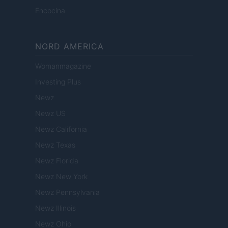
Encocina
NORD AMERICA
Womanmagazine
Investing Plus
Newz
Newz US
Newz California
Newz Texas
Newz Florida
Newz New York
Newz Pennsylvania
Newz Illinois
Newz Ohio