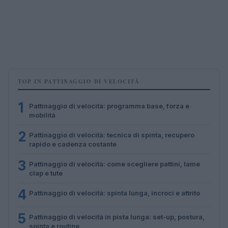
TOP IN PATTINAGGIO DI VELOCITÀ
1
Pattinaggio di velocità: programma base, forza e
mobilità
2
Pattinaggio di velocità: tecnica di spinta, recupero
rapido e cadenza costante
3
Pattinaggio di velocità: come scegliere pattini, lame
clap e tute
4
Pattinaggio di velocità: spinta lunga, incroci e attrito
5
Pattinaggio di velocità in pista lunga: set-up, postura,
spinta e routine