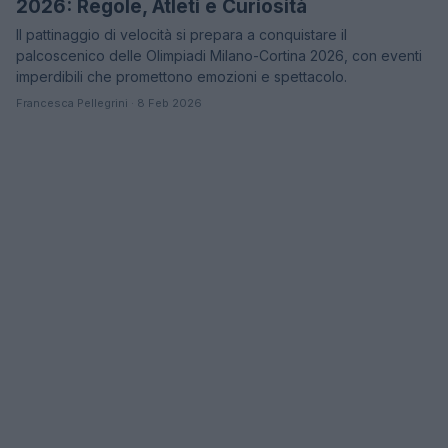
2026: Regole, Atleti e Curiosità
Il pattinaggio di velocità si prepara a conquistare il
palcoscenico delle Olimpiadi Milano-Cortina 2026, con eventi
imperdibili che promettono emozioni e spettacolo.
Francesca Pellegrini · 8 Feb 2026