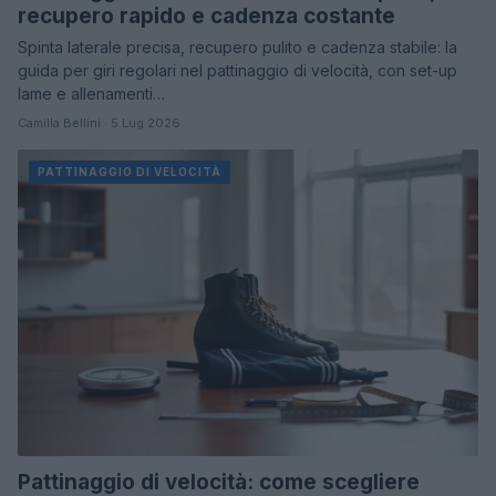
recupero rapido e cadenza costante
Spinta laterale precisa, recupero pulito e cadenza stabile: la
guida per giri regolari nel pattinaggio di velocità, con set-up
lame e allenamenti…
Camilla Bellini · 5 Lug 2026
PATTINAGGIO DI VELOCITÀ
Pattinaggio di velocità: come scegliere