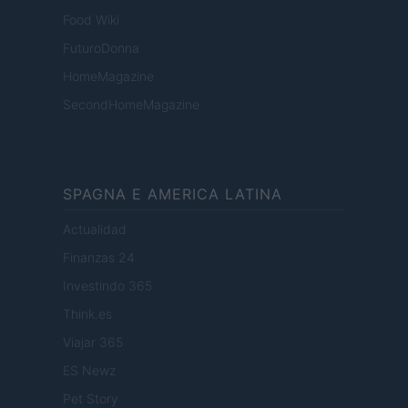
Food Wiki
FuturoDonna
HomeMagazine
SecondHomeMagazine
SPAGNA E AMERICA LATINA
Actualidad
Finanzas 24
Investindo 365
Think.es
Viajar 365
ES Newz
Pet Story