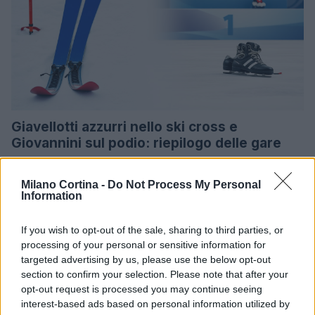
Giavellotti azzurri nello ski cross e
Giovannini sul podio: riepilogo delle gare
Una giornata intensa per gli Azzurri: oro e argento nello ski
cross con Simone Deromedis e Federico Tomasoni, bronzo di
Milano Cortina -
Do Not Process My Personal
Andrea Giovannini…
Information
Bianca Magni · 21 Feb 2026
If you wish to opt-out of the sale, sharing to third parties, or
processing of your personal or sensitive information for
targeted advertising by us, please use the below opt-out
section to confirm your selection. Please note that after your
opt-out request is processed you may continue seeing
interest-based ads based on personal information utilized by