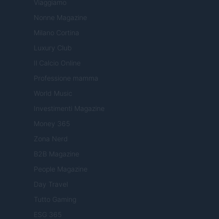
Viaggiamo
Nonne Magazine
Milano Cortina
Luxury Club
Il Calcio Online
Professione mamma
World Music
Investimenti Magazine
Money 365
Zona Nerd
B2B Magazine
People Magazine
Day Travel
Tutto Gaming
ESG 365