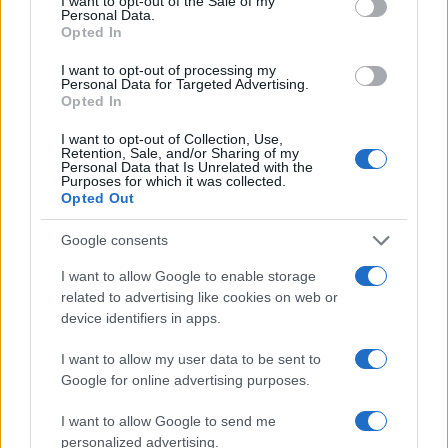
I want to opt-out of the Sale of my
Personal Data.
Opted In
I want to opt-out of processing my
Personal Data for Targeted Advertising.
Tecnica di spinta nel pattinaggio di velocità: piega,
Opted In
carico e angolazione delle lame
I want to opt-out of Collection, Use,
Alessandro Tassinari · 7 Ago 2026
Retention, Sale, and/or Sharing of my
Personal Data that Is Unrelated with the
Purposes for which it was collected.
PATTINAGGIO DI VELOCITÀ
Opted Out
Google consents
I want to allow Google to enable storage
related to advertising like cookies on web or
device identifiers in apps.
I want to allow my user data to be sent to
Google for online advertising purposes.
I want to allow Google to send me
personalized advertising.