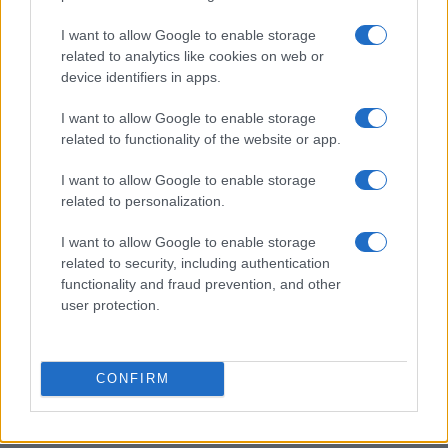
Pattinaggio di velocità: programma base, forza e
mobilità
I want to allow Google to enable storage
related to analytics like cookies on web or
Alessandro Tassinari · 18 Lug 2026
device identifiers in apps.
PATTINAGGIO DI VELOCITÀ
I want to allow Google to enable storage
related to functionality of the website or app.
I want to allow Google to enable storage
related to personalization.
I want to allow Google to enable storage
related to security, including authentication
functionality and fraud prevention, and other
user protection.
CONFIRM
Pattinaggio di velocità: tecnica di spinta, recupero
rapido e cadenza costante
Camilla Bellini · 5 Lug 2026