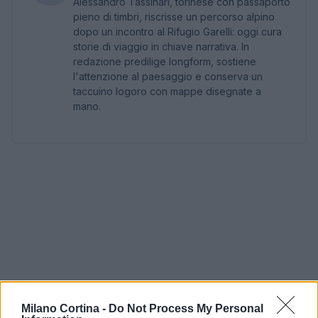
Alessandro Tassinari, torinese con passaporto
pieno di timbri, riscrisse un percorso alpino
dopo un incontro al Rifugio Garelli: oggi cura
storie di viaggio in chiave narrativa. In
redazione predilige longform, sostiene
l'attenzione al paesaggio e conserva un
taccuino logoro con mappe disegnate a
mano.
Milano Cortina -
Do Not Process My Personal