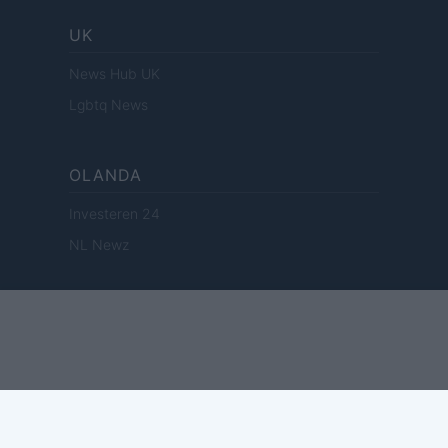
UK
News Hub UK
Lgbtq News
OLANDA
Investeren 24
NL Newz