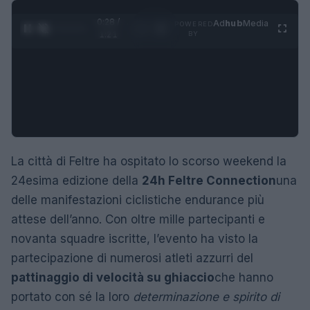
0:28 /
Ad
hub
Media
POWERED
1
/
4
1:21
BY
La città di Feltre ha ospitato lo scorso weekend la
24esima edizione della
24h Feltre Connection
una
delle manifestazioni ciclistiche endurance più
attese dell’anno. Con oltre mille partecipanti e
novanta squadre iscritte, l’evento ha visto la
partecipazione di numerosi atleti azzurri del
pattinaggio di velocità su ghiaccio
che hanno
portato con sé la loro
determinazione e spirito di