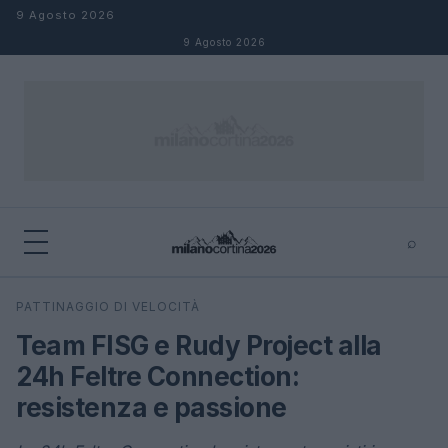
Salta al contenuto
9 Agosto 2026
9 Agosto 2026
⌕
×
⌕
PATTINAGGIO DI VELOCITÀ
Cerca
Team FISG e Rudy Project alla
24h Feltre Connection:
resistenza e passione