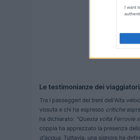
I want t
authenti
Le testimonianze dei viaggiatori
Tra i passeggeri dei treni dell’Alta velo
vissuta e chi ha espresso
critiche
aspre
ha dichiarato:
“Questa volta Ferrovie 
coppia ha apprezzato la presenza del
d’acqua
. Tuttavia, una signora ha defi