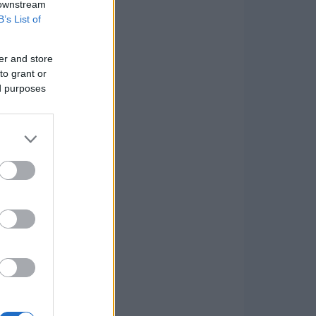
 downstream
B’s List of
er and store
to grant or
ed purposes