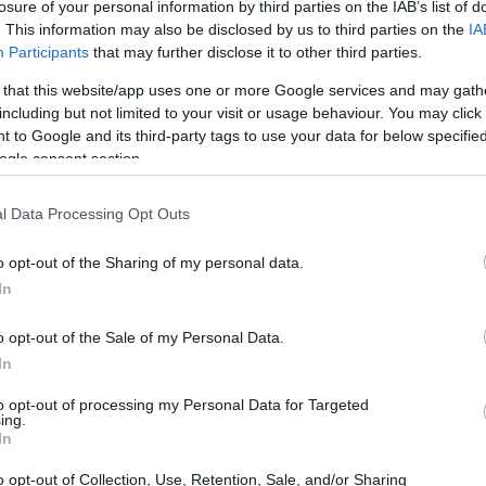
losure of your personal information by third parties on the IAB’s list of
. This information may also be disclosed by us to third parties on the
IA
Participants
that may further disclose it to other third parties.
 that this website/app uses one or more Google services and may gath
including but not limited to your visit or usage behaviour. You may click 
 to Google and its third-party tags to use your data for below specifi
ogle consent section.
l Data Processing Opt Outs
o opt-out of the Sharing of my personal data.
In
ha definito i disagi come un
male necessario
ù moderna
e
sicura
. Tuttavia, l’opposizione non è
o opt-out of the Sale of my Personal Data.
In
ri, definendola
caotica
e
mal organizzata
.
to opt-out of processing my Personal Data for Targeted
ing.
ze
In
o opt-out of Collection, Use, Retention, Sale, and/or Sharing