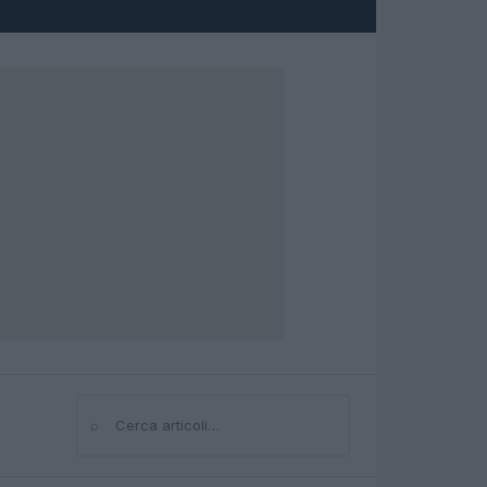
⌕
Cerca