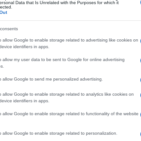
ti domenica sera e proseguiranno fino alle 4 di
ersonal Data that Is Unrelated with the Purposes for which it
lected.
seggeri di proseguire il loro viaggio, sono state
Out
er i pendolari. Tuttavia, i viaggiatori si trovano
a decisamente allungati
e
sali e scendi
tra treni,
consents
o allow Google to enable storage related to advertising like cookies on
evice identifiers in apps.
genio Giani
ha dichiarato che la situazione sta
o allow my user data to be sent to Google for online advertising
otesse pensare
. La sindaca di Firenze
Sara
s.
gnativa ma con un primo bilancio positivo
.
to allow Google to send me personalized advertising.
esso
giudizi negativi
sull’organizzazione dei
o allow Google to enable storage related to analytics like cookies on
evice identifiers in apps.
o allow Google to enable storage related to functionality of the website
o allow Google to enable storage related to personalization.