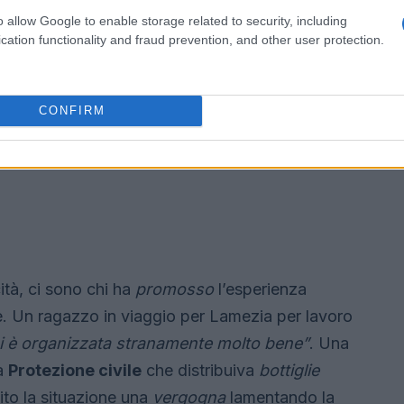
o allow Google to enable storage related to security, including
cation functionality and fraud prevention, and other user protection.
CONFIRM
cità, ci sono chi ha
promosso
l’esperienza
. Un ragazzo in viaggio per Lamezia per lavoro
si è organizzata stranamente molto bene”
. Una
la
Protezione civile
che distribuiva
bottiglie
nito la situazione una
vergogna
lamentando la