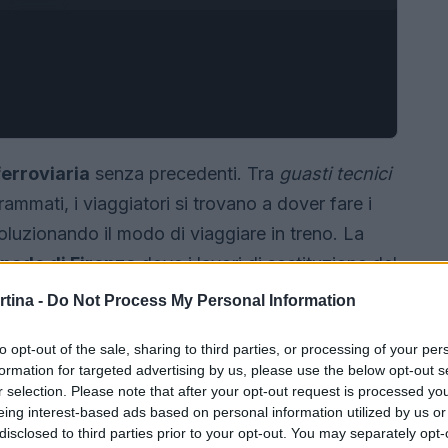
 ferroviaria
senza precedenti. Tra
guasti tecnici
ammati, i viaggiatori si trovano a dover fare i
voluzionando il modo di viaggiare in treno. La
nodo di Firenze
dove i lavori di sostituzione del
iviso l’Italia in due.
rtina -
Do Not Process My Personal Information
to opt-out of the sale, sharing to third parties, or processing of your per
formation for targeted advertising by us, please use the below opt-out s
r selection. Please note that after your opt-out request is processed y
eing interest-based ads based on personal information utilized by us or
disclosed to third parties prior to your opt-out. You may separately opt-