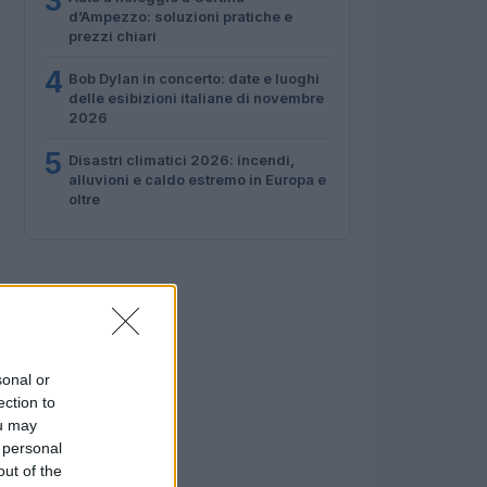
3
d’Ampezzo: soluzioni pratiche e
prezzi chiari
4
Bob Dylan in concerto: date e luoghi
delle esibizioni italiane di novembre
2026
5
Disastri climatici 2026: incendi,
alluvioni e caldo estremo in Europa e
oltre
sonal or
ection to
ou may
 personal
out of the