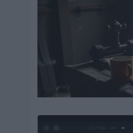
0:28 / 1:21
1
/
4