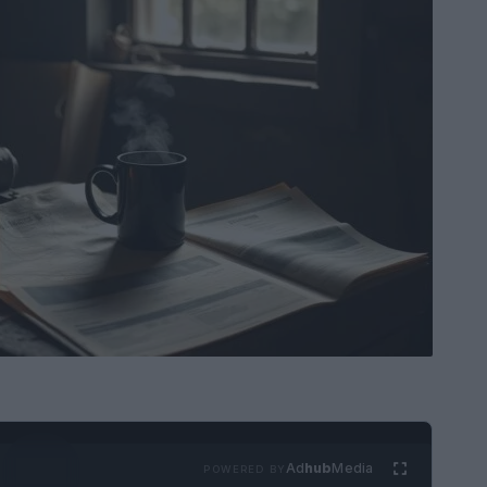
Ad
hub
Media
POWERED BY