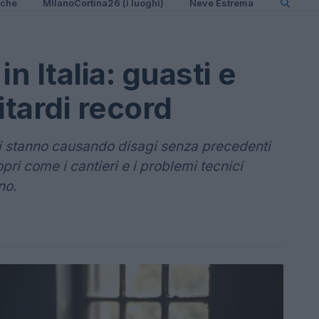
iche
MIlanoCortina26 (i luoghi)
Neve Estrema
in Italia: guasti e
itardi record
rali stanno causando disagi senza precedenti
copri come i cantieri e i problemi tecnici
no.