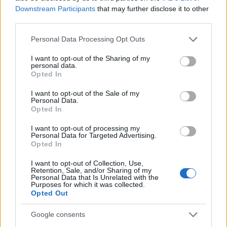
Downstream Participants
that may further disclose it to other
third parties.
Please note that this website/app uses one or more Google
Personal Data Processing Opt Outs
services and may gather and store information including but
not limited to your visit or usage behaviour. You may click to
I want to opt-out of the Sharing of my
Continua a leggere
personal data.
grant or deny consent to Google and its third-party tags to
Opted In
use your data for below specified purposes in below Google
consent section.
NEWS
I want to opt-out of the Sale of my
Personal Data.
Opted In
I want to opt-out of processing my
Personal Data for Targeted Advertising.
Opted In
I want to opt-out of Collection, Use,
Retention, Sale, and/or Sharing of my
Personal Data that Is Unrelated with the
Purposes for which it was collected.
Opted Out
Google consents