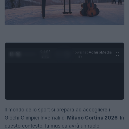
0:29 /
Ad
hub
Media
POWERED
1
/
4
1:23
BY
Il mondo dello sport si prepara ad accogliere i
Giochi Olimpici Invernali di
Milano Cortina 2026
. In
questo contesto, la musica avrà un ruolo