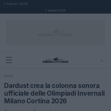
Salta al contenuto
7 Agosto 2026
7 Agosto 2026
⌕
×
⌕
NEWS
Cerca
Dardust crea la colonna sonora
ufficiale delle Olimpiadi Invernali
Milano Cortina 2026