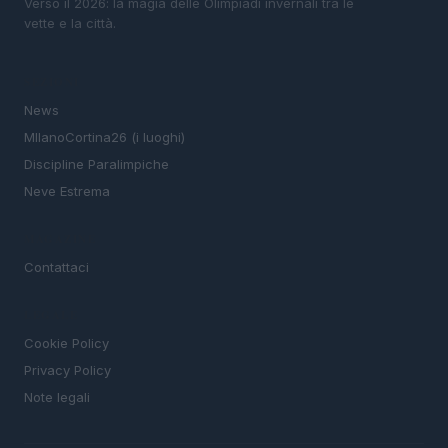
Verso il 2026: la magia delle Olimpiadi invernali tra le
vette e la città.
SEZIONI
News
MIlanoCortina26 (i luoghi)
Discipline Paralimpiche
Neve Estrema
MAGAZINE
Contattaci
LEGALE
Cookie Policy
Privacy Policy
Note legali