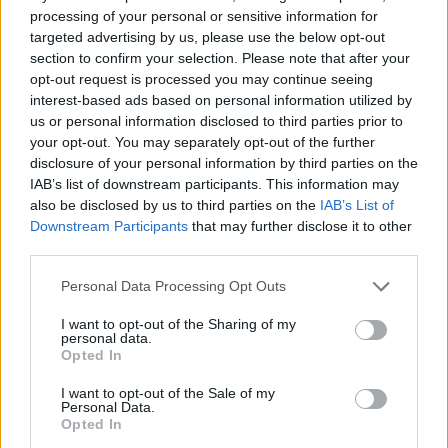
orografica.
processing of your personal or sensitive information for
targeted advertising by us, please use the below opt-out
Questo episodio sottolinea l’importanza della
section to confirm your selection. Please note that after your
preparazione, della conoscenza del percorso e
opt-out request is processed you may continue seeing
interest-based ads based on personal information utilized by
dell’adeguata dotazione di emergenza quando si
us or personal information disclosed to third parties prior to
affrontano itinerari di
montagna
. L’uso combinato di
your opt-out. You may separately opt-out of the further
sorvoli aerei, squadre a terra e tecnologie di ricerca
disclosure of your personal information by third parties on the
IAB’s list of downstream participants. This information may
ha permesso di concludere le operazioni con un
also be disclosed by us to third parties on the
IAB’s List of
esito positivo per la coppia.
Downstream Participants
that may further disclose it to other
third parties.
Please note that this website/app uses one or more Google
Personal Data Processing Opt Outs
AUTORE
services and may gather and store information including but
Marco Tessari
not limited to your visit or usage behaviour. You may click to
I want to opt-out of the Sharing of my
personal data.
grant or deny consent to Google and its third-party tags to
Marco Tessari, giornalista trentino
Opted In
use your data for below specified purposes in below Google
specializzato in sport invernali e montagna,
consent section.
segue da anni Coppa del Mondo di sci,
I want to opt-out of the Sale of my
Personal Data.
Olimpiadi invernali e alpinismo; racconta gare,
Opted In
atleti e cultura della montagna con