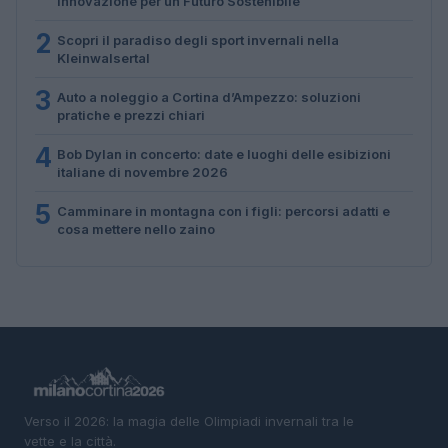
Innovazione per un Futuro Sostenibile
2
Scopri il paradiso degli sport invernali nella
Kleinwalsertal
3
Auto a noleggio a Cortina d’Ampezzo: soluzioni
pratiche e prezzi chiari
4
Bob Dylan in concerto: date e luoghi delle esibizioni
italiane di novembre 2026
5
Camminare in montagna con i figli: percorsi adatti e
cosa mettere nello zaino
Verso il 2026: la magia delle Olimpiadi invernali tra le
vette e la città.