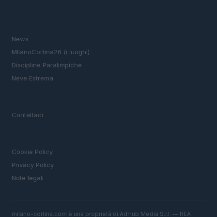
SEZIONI
News
MIlanoCortina26 (i luoghi)
Discipline Paralimpiche
Neve Estrema
MAGAZINE
Contattaci
LEGALE
Cookie Policy
Privacy Policy
Note legali
milano-cortina.com è una proprietà di AdHub Media S.r.l. — REA