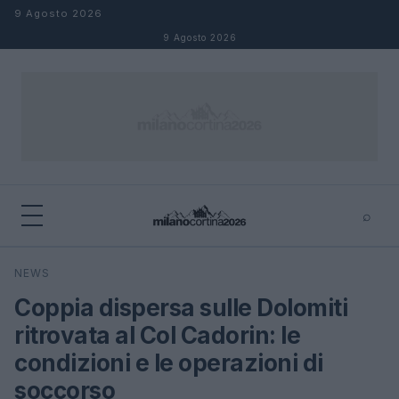
Salta al contenuto
9 Agosto 2026
9 Agosto 2026
⌕
×
⌕
NEWS
Cerca
Coppia dispersa sulle Dolomiti
ritrovata al Col Cadorin: le
condizioni e le operazioni di
soccorso