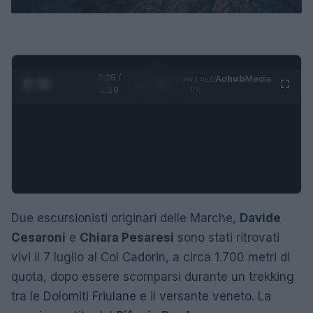
0:29 /
Ad
hub
Media
POWERED
1
/
4
1:20
BY
Due escursionisti originari delle Marche,
Davide
Cesaroni
e
Chiara Pesaresi
sono stati ritrovati
vivi il 7 luglio al Col Cadorin, a circa 1.700 metri di
quota, dopo essere scomparsi durante un trekking
tra le Dolomiti Friulane e il versante veneto. La