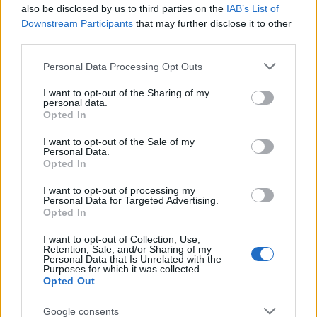
also be disclosed by us to third parties on the
IAB’s List of
Downstream Participants
that may further disclose it to other
third parties.
Come funziona il biathlon: gare, tiro, penalità e ritmo
Please note that this website/app uses one or more Google
Marco Tessari · 5 Ago 2026
Personal Data Processing Opt Outs
services and may gather and store information including but
not limited to your visit or usage behaviour. You may click to
I want to opt-out of the Sharing of my
BIATHLON
personal data.
grant or deny consent to Google and its third-party tags to
Opted In
use your data for below specified purposes in below Google
consent section.
I want to opt-out of the Sale of my
Personal Data.
Opted In
I want to opt-out of processing my
Personal Data for Targeted Advertising.
Opted In
I want to opt-out of Collection, Use,
Retention, Sale, and/or Sharing of my
Personal Data that Is Unrelated with the
Purposes for which it was collected.
Opted Out
Come iniziare il biathlon: preparazione, poligono e
sicurezza
Google consents