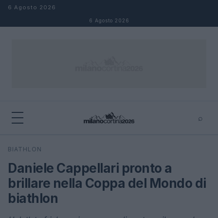
Salta al contenuto
6 Agosto 2026
6 Agosto 2026
⌕
×
⌕
BIATHLON
Cerca
Daniele Cappellari pronto a
brillare nella Coppa del Mondo di
biathlon