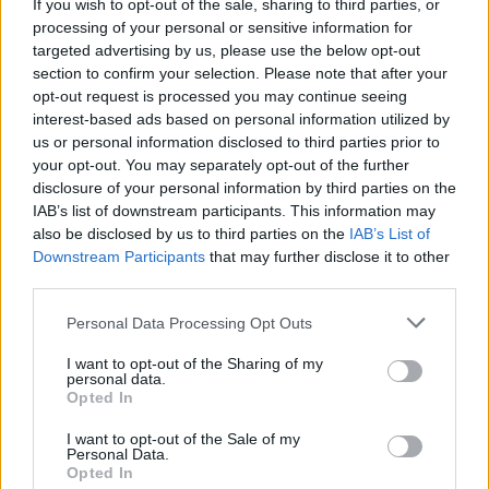
If you wish to opt-out of the sale, sharing to third parties, or
processing of your personal or sensitive information for
targeted advertising by us, please use the below opt-out
section to confirm your selection. Please note that after your
opt-out request is processed you may continue seeing
interest-based ads based on personal information utilized by
Continua a leggere
us or personal information disclosed to third parties prior to
your opt-out. You may separately opt-out of the further
disclosure of your personal information by third parties on the
MILANOCORTINA26 (I LUOGHI)
IAB’s list of downstream participants. This information may
also be disclosed by us to third parties on the
IAB’s List of
Downstream Participants
that may further disclose it to other
third parties.
Please note that this website/app uses one or more Google
Personal Data Processing Opt Outs
services and may gather and store information including but
not limited to your visit or usage behaviour. You may click to
I want to opt-out of the Sharing of my
personal data.
grant or deny consent to Google and its third-party tags to
Opted In
use your data for below specified purposes in below Google
consent section.
I want to opt-out of the Sale of my
Personal Data.
Opted In