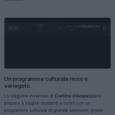
0:29 /
Ad
hub
Media
POWERED
1
/
4
1:21
BY
Un programma culturale ricco e
variegato
La stagione invernale di
Cortina d’Ampezzo
si
prepara a stupire residenti e turisti con un
programma culturale di grande spessore, grazie