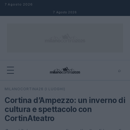
Salta al contenuto
7 Agosto 2026
7 Agosto 2026
⌕
×
⌕
MILANOCORTINA26 (I LUOGHI)
Cerca
Cortina d’Ampezzo: un inverno di
cultura e spettacolo con
CortinAteatro