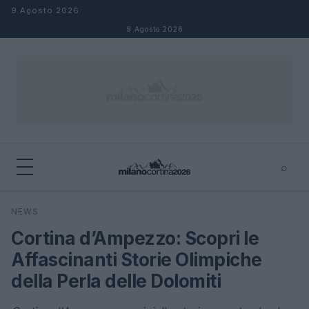
Salta al contenuto
9 Agosto 2026
9 Agosto 2026
⌕
×
⌕
NEWS
Cerca
Cortina d’Ampezzo: Scopri le
Affascinanti Storie Olimpiche
della Perla delle Dolomiti