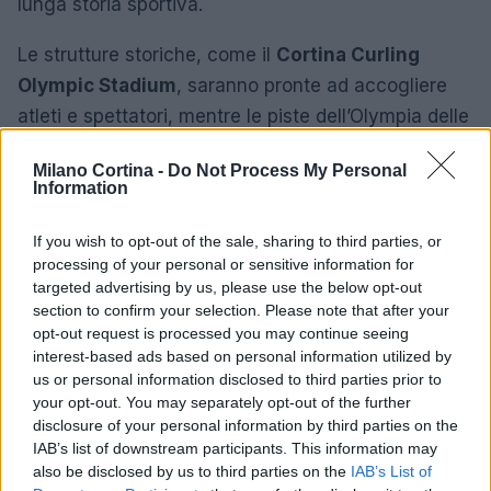
lunga storia sportiva.
Le strutture storiche, come il
Cortina Curling
Olympic Stadium
, saranno pronte ad accogliere
atleti e spettatori, mentre le piste dell’Olympia delle
Tofane promettono di essere uno dei punti salienti
Milano Cortina -
Do Not Process My Personal
delle competizioni. Con un’eredità così ricca e un
Information
futuro luminoso, Cortina d’Ampezzo continua a
essere un simbolo di avventura, eleganza e storia.
If you wish to opt-out of the sale, sharing to third parties, or
processing of your personal or sensitive information for
targeted advertising by us, please use the below opt-out
section to confirm your selection. Please note that after your
AUTORE
opt-out request is processed you may continue seeing
Matteo Pellegrino
interest-based ads based on personal information utilized by
us or personal information disclosed to third parties prior to
Matteo Pellegrino ha organizzato una sfilata
your opt-out. You may separately opt-out of the further
pop-up nei vicoli del Quartieri Spagnoli per
disclosure of your personal information by third parties on the
promuovere giovani designer; è editorialista
IAB’s list of downstream participants. This information may
moda che cura rubriche su artigianato e
also be disclosed by us to third parties on the
IAB’s List of
tendenze locali. Nato a Napoli, conserva