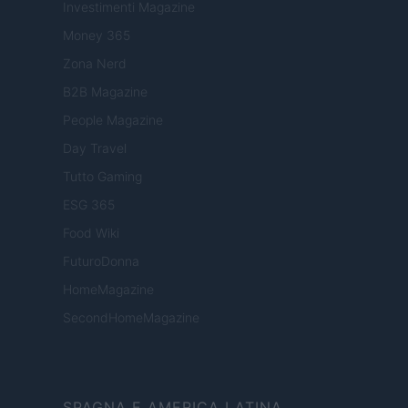
Investimenti Magazine
Money 365
Zona Nerd
B2B Magazine
People Magazine
Day Travel
Tutto Gaming
ESG 365
Food Wiki
FuturoDonna
HomeMagazine
SecondHomeMagazine
SPAGNA E AMERICA LATINA