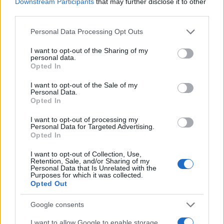
Downstream Participants
that may further disclose it to other
bozze di pattern e appunti presi nelle sartorie
third parties.
di via Toledo.
Please note that this website/app uses one or more Google
Personal Data Processing Opt Outs
services and may gather and store information including but
not limited to your visit or usage behaviour. You may click to
I want to opt-out of the Sharing of my
personal data.
grant or deny consent to Google and its third-party tags to
Opted In
use your data for below specified purposes in below Google
consent section.
I want to opt-out of the Sale of my
Personal Data.
Opted In
I want to opt-out of processing my
Personal Data for Targeted Advertising.
Opted In
I want to opt-out of Collection, Use,
Retention, Sale, and/or Sharing of my
Personal Data that Is Unrelated with the
Purposes for which it was collected.
Opted Out
Google consents
I want to allow Google to enable storage