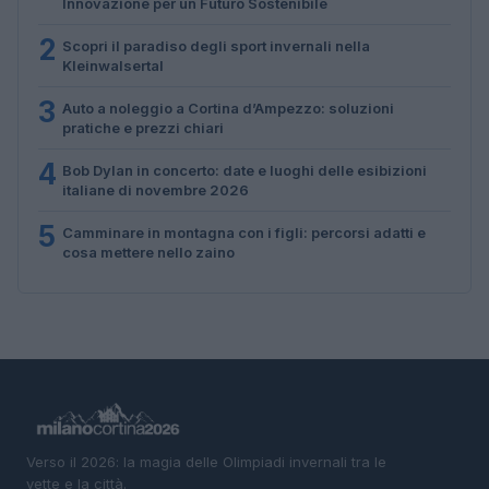
Innovazione per un Futuro Sostenibile
2
Scopri il paradiso degli sport invernali nella
Kleinwalsertal
3
Auto a noleggio a Cortina d’Ampezzo: soluzioni
pratiche e prezzi chiari
4
Bob Dylan in concerto: date e luoghi delle esibizioni
italiane di novembre 2026
5
Camminare in montagna con i figli: percorsi adatti e
cosa mettere nello zaino
Verso il 2026: la magia delle Olimpiadi invernali tra le
vette e la città.