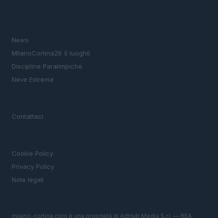
SEZIONI
News
MIlanoCortina26 (i luoghi)
Discipline Paralimpiche
Neve Estrema
MAGAZINE
Contattaci
LEGALE
Cookie Policy
Privacy Policy
Note legali
milano-cortina.com è una proprietà di AdHub Media S.r.l. — REA