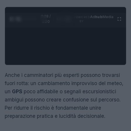
0:29 /
Ad
hub
Media
POWERED
1
/
4
1:20
BY
Anche i camminatori più esperti possono trovarsi
fuori rotta: un cambiamento improvviso del meteo,
un
GPS
poco affidabile o segnali escursionistici
ambigui possono creare confusione sul percorso.
Per ridurre il rischio è fondamentale unire
preparazione pratica e lucidità decisionale.