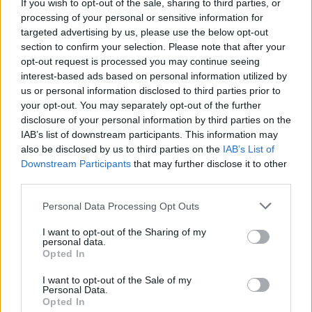
If you wish to opt-out of the sale, sharing to third parties, or
L’obiettivo è rimanere visibili, sicuri e pronti a
processing of your personal or sensitive information for
targeted advertising by us, please use the below opt-out
comunicare la propria posizione quando possibile.
section to confirm your selection. Please note that after your
opt-out request is processed you may continue seeing
Conoscere i propri limiti, pianificare con cura e
interest-based ads based on personal information utilized by
saper applicare procedure semplici come il metodo
us or personal information disclosed to third parties prior to
S.T.O.P.
trasforma un imprevisto in una situazione
your opt-out. You may separately opt-out of the further
disclosure of your personal information by third parties on the
gestibile. Un approccio prudente e gli strumenti
IAB’s list of downstream participants. This information may
giusti permettono di esplorare la montagna con
also be disclosed by us to third parties on the
IAB’s List of
maggiore sicurezza e serenità.
Downstream Participants
that may further disclose it to other
third parties.
Please note that this website/app uses one or more Google
Personal Data Processing Opt Outs
services and may gather and store information including but
AUTORE
not limited to your visit or usage behaviour. You may click to
I want to opt-out of the Sharing of my
Marco Tessari
personal data.
grant or deny consent to Google and its third-party tags to
Opted In
Marco Tessari, giornalista trentino
use your data for below specified purposes in below Google
specializzato in sport invernali e montagna,
consent section.
I want to opt-out of the Sale of my
segue da anni Coppa del Mondo di sci,
Personal Data.
Olimpiadi invernali e alpinismo; racconta gare,
Opted In