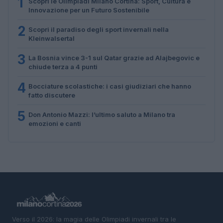
1
Scopri le Olimpiadi Milano Cortina: Sport, Cultura e
Innovazione per un Futuro Sostenibile
2
Scopri il paradiso degli sport invernali nella
Kleinwalsertal
3
La Bosnia vince 3-1 sul Qatar grazie ad Alajbegovic e
chiude terza a 4 punti
4
Bocciature scolastiche: i casi giudiziari che hanno
fatto discutere
5
Don Antonio Mazzi: l’ultimo saluto a Milano tra
emozioni e canti
Verso il 2026: la magia delle Olimpiadi invernali tra le