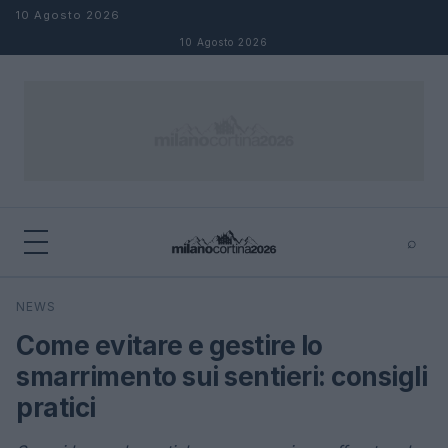
Salta al contenuto
10 Agosto 2026
10 Agosto 2026
⌕
×
⌕
NEWS
Cerca
Come evitare e gestire lo
smarrimento sui sentieri: consigli
pratici