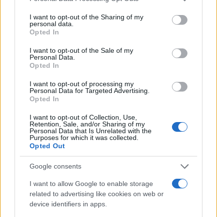
services and may gather and store information including but
not limited to your visit or usage behaviour. You may click to
I want to opt-out of the Sharing of my
personal data.
grant or deny consent to Google and its third-party tags to
Opted In
use your data for below specified purposes in below Google
consent section.
I want to opt-out of the Sale of my
Personal Data.
Opted In
I want to opt-out of processing my
Personal Data for Targeted Advertising.
Opted In
I want to opt-out of Collection, Use,
Retention, Sale, and/or Sharing of my
Personal Data that Is Unrelated with the
Purposes for which it was collected.
Opted Out
Google consents
I want to allow Google to enable storage
related to advertising like cookies on web or
Continua a leggere
device identifiers in apps.