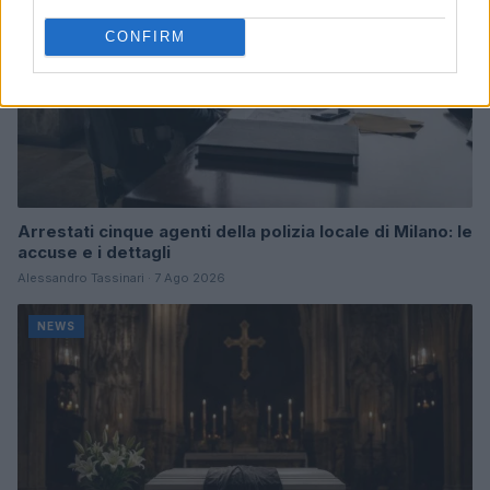
CONFIRM
Arrestati cinque agenti della polizia locale di Milano: le
accuse e i dettagli
Alessandro Tassinari · 7 Ago 2026
NEWS