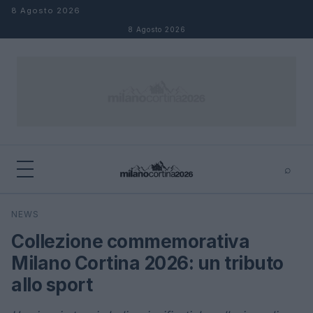
Salta al contenuto
8 Agosto 2026
8 Agosto 2026
⌕
×
⌕
NEWS
Cerca
Collezione commemorativa
Milano Cortina 2026: un tributo
allo sport