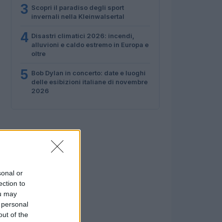
3
Scopri il paradiso degli sport
invernali nella Kleinwalsertal
4
Disastri climatici 2026: incendi,
alluvioni e caldo estremo in Europa e
oltre
5
Bob Dylan in concerto: date e luoghi
delle esibizioni italiane di novembre
2026
sonal or
ection to
ou may
 personal
out of the