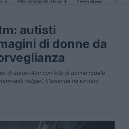
iche
MIlanoCortina26 (i luoghi)
Neve Estrema
m: autisti
magini di donne da
orveglianza
 di autisti Atm con foto di donne rubate
commenti volgari. L'azienda ha avviato