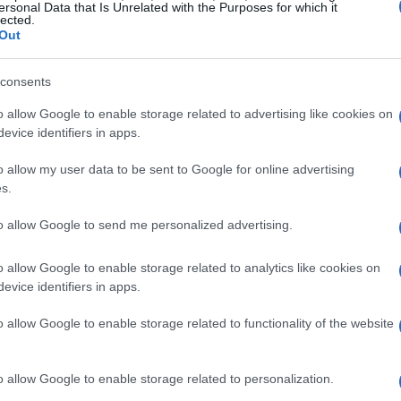
ersonal Data that Is Unrelated with the Purposes for which it
lected.
Out
zione
consents
ha contattato l’attivista Carlotta Vagnoli, che ha
o allow Google to enable storage related to advertising like cookies on
ienda ha risposto immediatamente, avviando
evice identifiers in apps.
“reazione durissima” contro i responsabili. Atm
o allow my user data to be sent to Google for online advertising
 locale e un esposto al Garante della Privacy.
s.
e ignare di essere riprese vengono scambiati e
to allow Google to send me personalized advertising.
a colleghi”, ha commentato Vagnoli,
o allow Google to enable storage related to analytics like cookies on
 di
technology facilitated gender based
evice identifiers in apps.
masini ha definito l’accaduto un “Letamaio
o allow Google to enable storage related to functionality of the website
o allow Google to enable storage related to personalization.