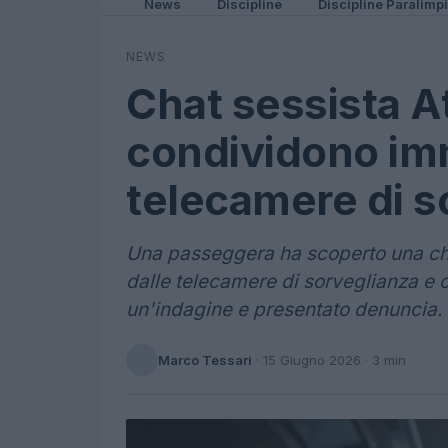
News
Discipline
Discipline Paralimp
NEWS
Chat sessista At
condividono im
telecamere di s
Una passeggera ha scoperto una chat
dalle telecamere di sorveglianza e 
un'indagine e presentato denuncia.
Marco Tessari
·
15 Giugno 2026
· 3 min