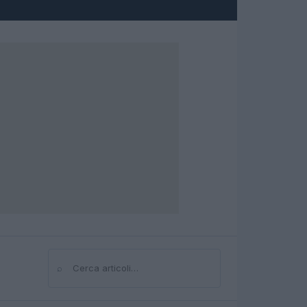
⌕
Cerca