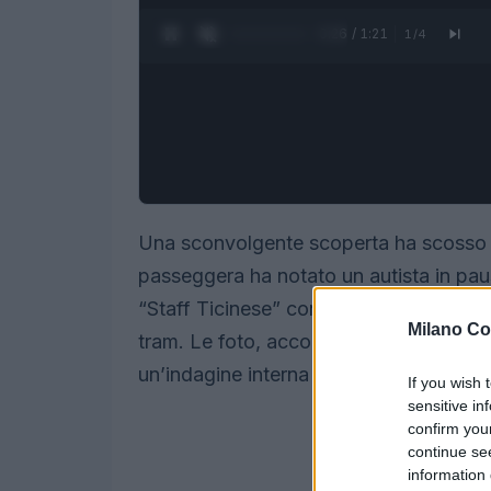
0:27 / 1:21
1
/
4
Una sconvolgente scoperta ha scosso l
passeggera ha notato un autista in p
“Staff Ticinese” con immagini di donne 
Milano Co
tram. Le foto, accompagnate da commen
un’indagine interna e una denuncia alle 
If you wish 
sensitive in
confirm you
continue se
information 