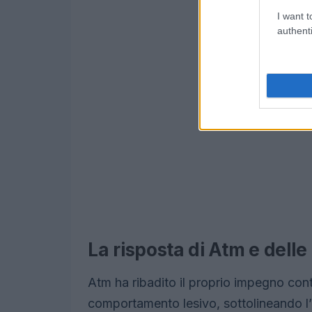
I want t
authenti
La risposta di Atm e delle 
Atm ha ribadito il proprio impegno con
comportamento lesivo, sottolineando l