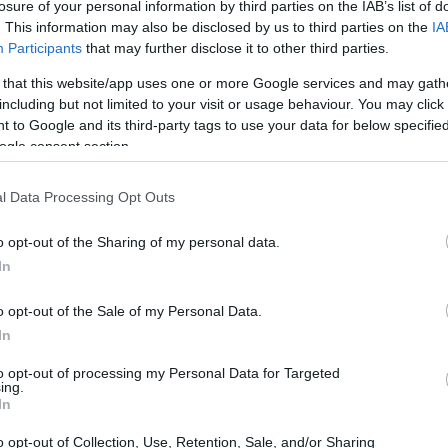
losure of your personal information by third parties on the IAB’s list of
. This information may also be disclosed by us to third parties on the
IA
Participants
that may further disclose it to other third parties.
 that this website/app uses one or more Google services and may gath
including but not limited to your visit or usage behaviour. You may click 
 to Google and its third-party tags to use your data for below specifi
ogle consent section.
l Data Processing Opt Outs
o opt-out of the Sharing of my personal data.
In
o opt-out of the Sale of my Personal Data.
ne di una viaggiatrice che, mentre era sul tram
In
cambiare messaggi con colleghi. Le immagini,
to opt-out of processing my Personal Data for Targeted
onne ignare, erano state estratte dai sistemi di
ing.
In
La chat, denominata “Staff Ticinese”, conteneva
o opt-out of Collection, Use, Retention, Sale, and/or Sharing
ciliano, sul corpo delle donne ritratte.