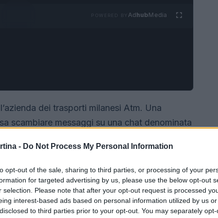
Ad
hub
Media
POWERED BY
’azienda dei trasporti milanesi Atm. Una
ausa scambiare messaggi su una chat denominata
estratte dalle telecamere di sorveglianza dei
rtina -
Do Not Process My Personal Information
ti sessisti e volgari, hanno scatenato
autorità.
to opt-out of the sale, sharing to third parties, or processing of your per
formation for targeted advertising by us, please use the below opt-out s
r selection. Please note that after your opt-out request is processed y
eing interest-based ads based on personal information utilized by us or
disclosed to third parties prior to your opt-out. You may separately opt-