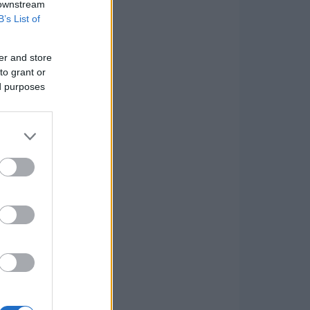
 downstream
B’s List of
er and store
to grant or
ed purposes