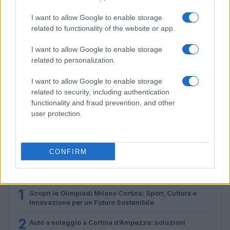
I want to allow Google to enable storage
related to functionality of the website or app.
I want to allow Google to enable storage
related to personalization.
I want to allow Google to enable storage
related to security, including authentication
functionality and fraud prevention, and other
Disastri climatici 2026: incendi, alluvioni e caldo
user protection.
estremo in Europa e oltre
Marco Tessari · 1 Ago 2026
CONFIRM
PIÙ LETTI
1
Scopri le Olimpiadi Milano Cortina: Sport, Cultura e
Innovazione per un Futuro Sostenibile
2
Auto a noleggio a Cortina d’Ampezzo: soluzioni