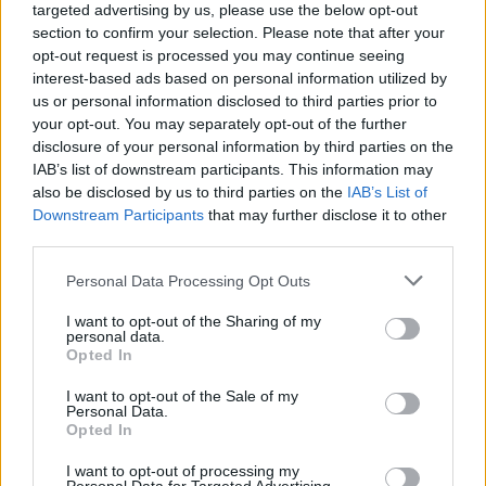
targeted advertising by us, please use the below opt-out
section to confirm your selection. Please note that after your
Continua a leggere
opt-out request is processed you may continue seeing
interest-based ads based on personal information utilized by
NEWS
us or personal information disclosed to third parties prior to
your opt-out. You may separately opt-out of the further
disclosure of your personal information by third parties on the
IAB’s list of downstream participants. This information may
also be disclosed by us to third parties on the
IAB’s List of
Downstream Participants
that may further disclose it to other
third parties.
Please note that this website/app uses one or more Google
Personal Data Processing Opt Outs
services and may gather and store information including but
not limited to your visit or usage behaviour. You may click to
I want to opt-out of the Sharing of my
personal data.
grant or deny consent to Google and its third-party tags to
Opted In
use your data for below specified purposes in below Google
consent section.
I want to opt-out of the Sale of my
Don Antonio Mazzi: l’ultimo saluto a Milano tra
Personal Data.
emozioni e canti
Opted In
Marco Tessari · 3 Ago 2026
I want to opt-out of processing my