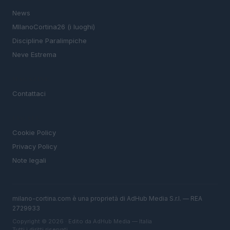
News
MIlanoCortina26 (i luoghi)
Discipline Paralimpiche
Neve Estrema
MAGAZINE
Contattaci
LEGALE
Cookie Policy
Privacy Policy
Note legali
milano-cortina.com è una proprietà di AdHub Media S.r.l. — REA
2729933
Copyright © 2026 · Edito da AdHub Media — Italia
Tutti i diritti riservati