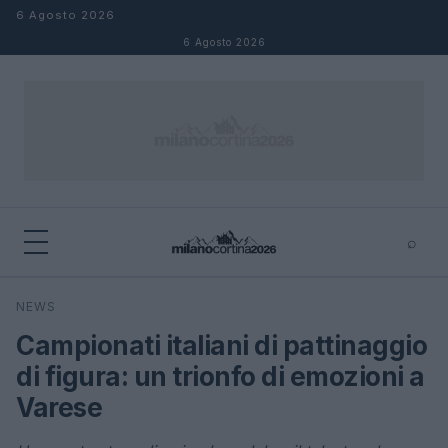
Salta al contenuto
6 Agosto 2026
6 Agosto 2026
⌕
×
⌕
NEWS
Cerca
Campionati italiani di pattinaggio
di figura: un trionfo di emozioni a
Varese