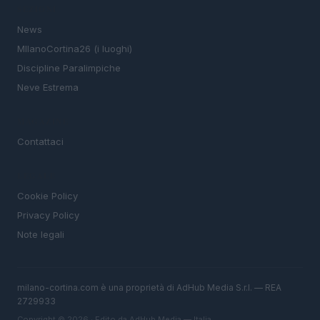
SEZIONI
News
MIlanoCortina26 (i luoghi)
Discipline Paralimpiche
Neve Estrema
MAGAZINE
Contattaci
LEGALE
Cookie Policy
Privacy Policy
Note legali
milano-cortina.com è una proprietà di AdHub Media S.r.l. — REA
2729933
Copyright © 2026 · Edito da AdHub Media — Italia