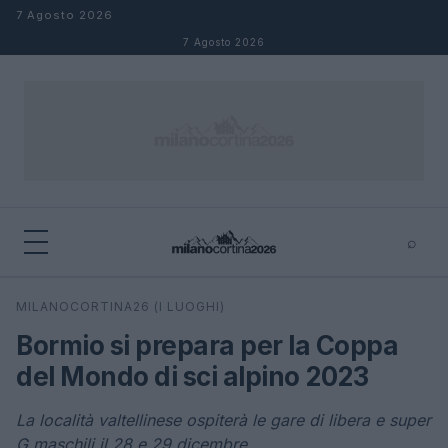
Salta al contenuto
7 Agosto 2026
7 Agosto 2026
⌕
×
⌕
MILANOCORTINA26 (I LUOGHI)
Cerca
Bormio si prepara per la Coppa
del Mondo di sci alpino 2023
La località valtellinese ospiterà le gare di libera e super
G maschili il 28 e 29 dicembre.