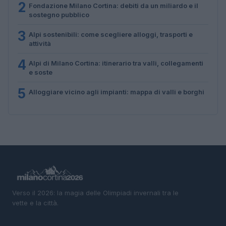
2
Fondazione Milano Cortina: debiti da un miliardo e il
sostegno pubblico
3
Alpi sostenibili: come scegliere alloggi, trasporti e
attività
4
Alpi di Milano Cortina: itinerario tra valli, collegamenti
e soste
5
Alloggiare vicino agli impianti: mappa di valli e borghi
Verso il 2026: la magia delle Olimpiadi invernali tra le
vette e la città.