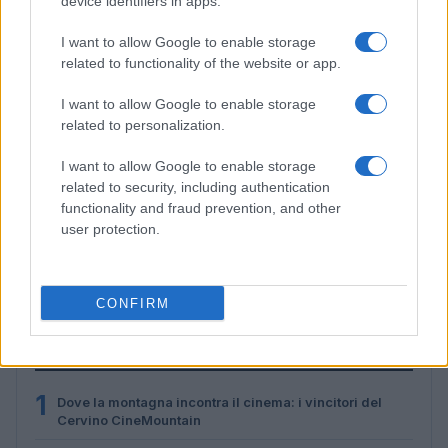
device identifiers in apps.
I want to allow Google to enable storage
related to functionality of the website or app.
I want to allow Google to enable storage
related to personalization.
I want to allow Google to enable storage
related to security, including authentication
functionality and fraud prevention, and other
Alpi sostenibili: come scegliere alloggi, trasporti e
user protection.
attività
Marco Tessari · 3 Ago 2026
CONFIRM
PIÙ LETTI
1
Dove la montagna incontra il cinema: i vincitori del
Cervino CineMountain