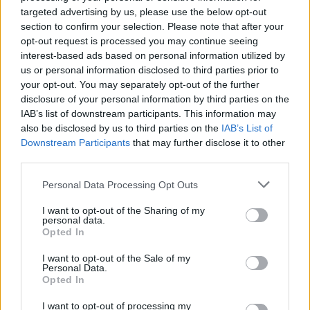
targeted advertising by us, please use the below opt-out
section to confirm your selection. Please note that after your
opt-out request is processed you may continue seeing
Continua a leggere
interest-based ads based on personal information utilized by
us or personal information disclosed to third parties prior to
MILANOCORTINA26 (I LUOGHI)
your opt-out. You may separately opt-out of the further
disclosure of your personal information by third parties on the
IAB’s list of downstream participants. This information may
also be disclosed by us to third parties on the
IAB’s List of
Downstream Participants
that may further disclose it to other
third parties.
Please note that this website/app uses one or more Google
Personal Data Processing Opt Outs
services and may gather and store information including but
not limited to your visit or usage behaviour. You may click to
I want to opt-out of the Sharing of my
personal data.
grant or deny consent to Google and its third-party tags to
Opted In
use your data for below specified purposes in below Google
consent section.
I want to opt-out of the Sale of my
Personal Data.
Dove la montagna incontra il cinema: i vincitori del
Opted In
Cervino CineMountain
Marco Tessari · 6 Ago 2026
I want to opt-out of processing my