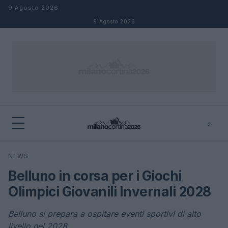
Salta al contenuto
9 Agosto 2026
9 Agosto 2026
⌕
×
⌕
NEWS
Cerca
Belluno in corsa per i Giochi
Olimpici Giovanili Invernali 2028
Belluno si prepara a ospitare eventi sportivi di alto
livello nel 2028.