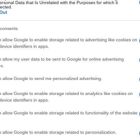
ersonal Data that Is Unrelated with the Purposes for which it
lected.
Out
 quella offerta dalla Maison des Anciens
 le famiglie possono scoprire il mondo delle
consents
museale che illustra l’uso delle erbe nella
o allow Google to enable storage related to advertising like cookies on
o partecipare a laboratori pratici, imparando a
evice identifiers in apps.
formando la visita in un momento di
o allow my user data to be sent to Google for online advertising
ccio educativo stimola la curiosità e l’interesse
s.
aula a cielo aperto.
to allow Google to send me personalized advertising.
er tutti
o allow Google to enable storage related to analytics like cookies on
evice identifiers in apps.
i, il Parco Avventura Breuil-Cervinia offre
o allow Google to enable storage related to functionality of the website
tani a 2000 metri di altitudine. I più piccoli
loro, mentre i più grandi possono affrontare sfide
perdibile è il Trenino Rosso del Bernina, che
o allow Google to enable storage related to personalization.