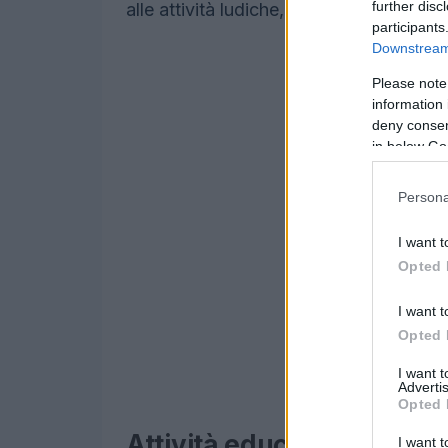
further disc
alle attività ludiche, ogni famiglia può 
participants
Downstream 
Please note
information 
deny consent
in below Go
Persona
I want t
Opted 
I want t
Opted 
I want 
Advertis
Opted 
Attività educative e coin
I want t