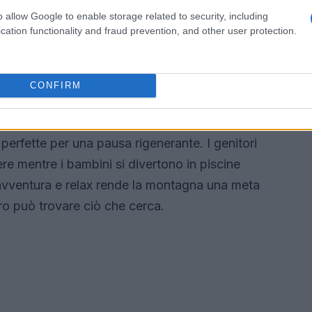
ando momenti di pura adrenalina e bellezza.
o allow Google to enable storage related to security, including
un modo fantastico per esplorare le Alpi in
cation functionality and fraud prevention, and other user protection.
ntagna
CONFIRM
lax che la montagna offre. Le Terme di Bormio,
 perfette per una pausa rigenerante. I genitori
 mentre i bambini si divertono in piscine
a avventura e relax rende la montagna una meta
ro può trovare ciò che cerca.