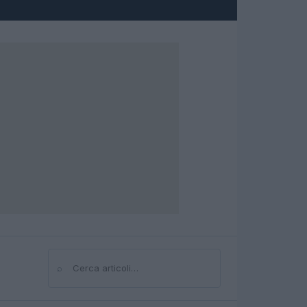
⌕
Cerca