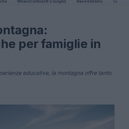
iche
MIlanoCortina26 (i luoghi)
Neve Estrema
ontagna:
he per famiglie in
sperienze educative, la montagna offre tanto.