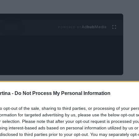
Ad
hub
Media
POWERED BY
 alta quota
rtina -
Do Not Process My Personal Information
ale, non è solo un paradiso per gli sciatori, ma
to opt-out of the sale, sharing to third parties, or processing of your per
lie in cerca di avventure uniche. Con l’aumento
formation for targeted advertising by us, please use the below opt-out s
r selection. Please note that after your opt-out request is processed y
ci, le attività in alta quota si diversificano,
eing interest-based ads based on personal information utilized by us or
 grandi e piccini. Dalle escursioni panoramiche
disclosed to third parties prior to your opt-out. You may separately opt-