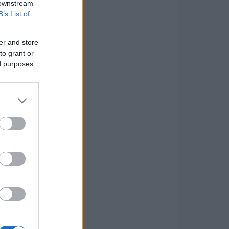
 downstream
B’s List of
er and store
to grant or
ed purposes