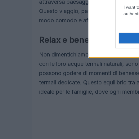
attraversa paesaggi mozzafiato, regal
I want t
Questo viaggio, patrimonio UNESCO, è 
authenti
modo comodo e affascinante.
Relax e benessere in mo
Non dimentichiamo le opportunità di re
con le loro acque termali naturali, sono
possono godere di momenti di benessere
termali dedicate. Questo equilibrio tr
ideale per le famiglie, dove ogni memb