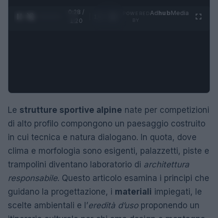
0:29 /
Ad
hub
Media
POWERED
1
/
4
1:20
BY
Le
strutture sportive alpine
nate per competizioni
di alto profilo compongono un paesaggio costruito
in cui tecnica e natura dialogano. In quota, dove
clima e morfologia sono esigenti, palazzetti, piste e
trampolini diventano laboratorio di
architettura
responsabile
. Questo articolo esamina i principi che
guidano la progettazione, i
materiali
impiegati, le
scelte ambientali e l’
eredità d’uso
proponendo un