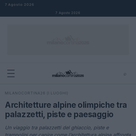
Salta al contenuto
7 Agosto 2026
7 Agosto 2026
⌕
×
⌕
MILANOCORTINA26 (I LUOGHI)
Cerca
Architetture alpine olimpiche tra
palazzetti, piste e paesaggio
Un viaggio tra palazzetti del ghiaccio, piste e
trampolini per capire come l’architettura alpina affronta