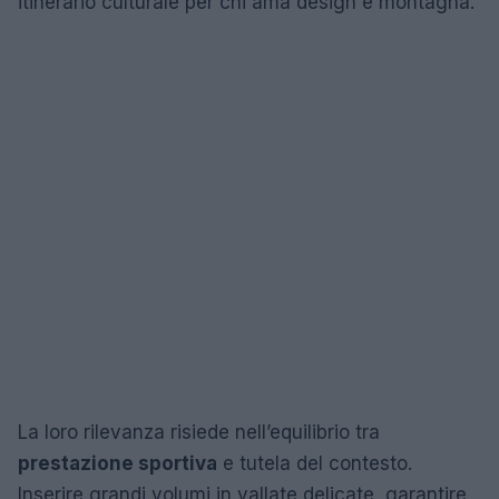
itinerario culturale per chi ama design e montagna.
La loro rilevanza risiede nell’equilibrio tra
prestazione sportiva
e tutela del contesto.
Inserire grandi volumi in vallate delicate, garantire