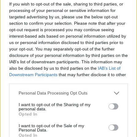
sicurezza.
If you wish to opt-out of the sale, sharing to third parties, or
processing of your personal or sensitive information for
targeted advertising by us, please use the below opt-out
Itinerario culturale: leggere le opere sul
section to confirm your selection. Please note that after your
campo
opt-out request is processed you may continue seeing
interest-based ads based on personal information utilized by
Un itinerario ideale invita a osservare quattro
us or personal information disclosed to third parties prior to
tappe. 1) Un
palazzetto
riconoscere la trama
your opt-out. You may separately opt-out of the further
disclosure of your personal information by third parties on the
strutturale, l’illuminazione zenitale e le scelte di
IAB’s list of downstream participants. This information may
rivestimento. 2) Uno stadio del
fondo
camminare
also be disclosed by us to third parties on the
IAB’s List of
lungo gli anelli per capire quote, drenaggi e
Downstream Participants
that may further disclose it to other
third parties.
interfacce con il bosco. 3) Un trampolino: dal
belvedere si legge l’allineamento con i venti e la
Please note that this website/app uses one or more Google
Personal Data Processing Opt Outs
services and may gather and store information including but
relazione con le gradonate-terrazzamenti. 4) Un
not limited to your visit or usage behaviour. You may click to
I want to opt-out of the Sharing of my
centro per sliding: individuare tracciato, punti di
personal data.
grant or deny consent to Google and its third-party tags to
Opted In
controllo termico e mitigazioni paesaggistiche.
use your data for below specified purposes in below Google
consent section.
Strumenti utili sono taccuino, planimetrie
I want to opt-out of the Sale of my
Personal Data.
divulgative e una bussola; domande chiave: come
Opted In