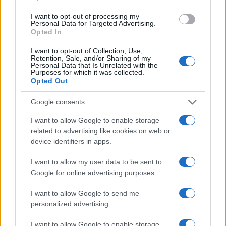
entra la luce, come viaggia l’acqua, dove passa il
I want to opt-out of processing my
Personal Data for Targeted Advertising.
calore, quale materiale racconta meglio il luogo.
Opted In
Tra performance e delicatezza dell’ambiente,
I want to opt-out of Collection, Use,
Retention, Sale, and/or Sharing of my
l’architettura alpina degli impianti sportivi dimostra
Personal Data that Is Unrelated with the
Purposes for which it was collected.
che
funzione
materia
e
paesaggio
possono
Opted Out
convergere. Per chi progetta e per chi visita, il vero
Google consents
risultato è una infrastruttura capace di servire
l’evento, vivere nel quotidiano e restituire alla
I want to allow Google to enable storage
related to advertising like cookies on web or
montagna rispetto e bellezza.
device identifiers in apps.
I want to allow my user data to be sent to
Google for online advertising purposes.
AUTORE
Beatrice Beretta
I want to allow Google to send me
Beatrice Beretta, basata a Bologna, annotò
personalized advertising.
per la prima volta itinerari durante una notte al
portico di San Luca: da allora coordina
I want to allow Google to enable storage