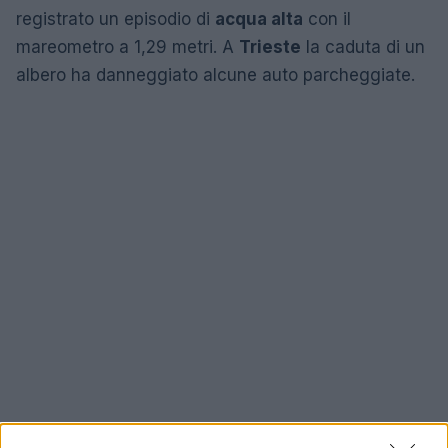
registrato un episodio di
acqua alta
con il
mareometro a 1,29 metri. A
Trieste
la caduta di un
albero ha danneggiato alcune auto parcheggiate.