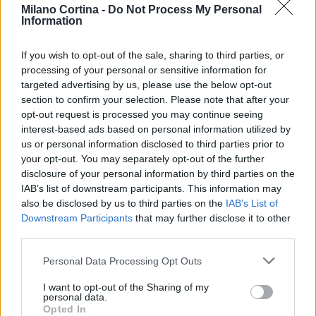
Interpretazione degli specialisti
Milano Cortina -
Do Not Process My Personal
Information
Gli esperti invitano alla prudenza ma ricordano che
nevicate tardive
e freddo in quota a maggio non
If you wish to opt-out of the sale, sharing to third parties, or
processing of your personal or sensitive information for
sono fenomeni del tutto inediti: Flavio Tolin di
targeted advertising by us, please use the below opt-out
Marmolada Meteo
sottolinea come eventi
section to confirm your selection. Please note that after your
analoghi siano stati ricorrenti in decenni passati e
opt-out request is processed you may continue seeing
interest-based ads based on personal information utilized by
possano rientrare nella variabilità climatica
us or personal information disclosed to third parties prior to
stagionale. Inoltre, le precipitazioni possono in
your opt-out. You may separately opt-out of the further
parte ridurre il
deficit idrico
accumulato nei mesi
disclosure of your personal information by third parties on the
IAB’s list of downstream participants. This information may
precedenti, fornendo un contributo positivo alle
also be disclosed by us to third parties on the
IAB’s List of
riserve idriche. Le condizioni dovrebbero comunque
Downstream Participants
that may further disclose it to other
migliorare rapidamente, lasciando
third parties.
progressivamente spazio a temperature più miti e
Please note that this website/app uses one or more Google
Personal Data Processing Opt Outs
tempo più stabile.
services and may gather and store information including but
not limited to your visit or usage behaviour. You may click to
I want to opt-out of the Sharing of my
personal data.
grant or deny consent to Google and its third-party tags to
Opted In