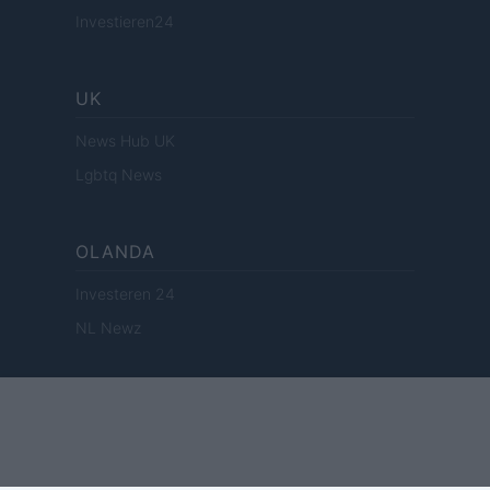
Investieren24
UK
News Hub UK
Lgbtq News
OLANDA
Investeren 24
NL Newz