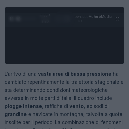
0:28 /
Ad
hub
Media
POWERED
1
/
4
1:23
BY
L’arrivo di una
vasta area di bassa pressione
ha
cambiato repentinamente la traiettoria stagionale e
sta determinando condizioni meteorologiche
avverse in molte parti d’Italia. Il quadro include
piogge intense
, raffiche di
vento
, episodi di
grandine
e nevicate in montagna, talvolta a quote
insolite per il periodo. La combinazione di fenomeni