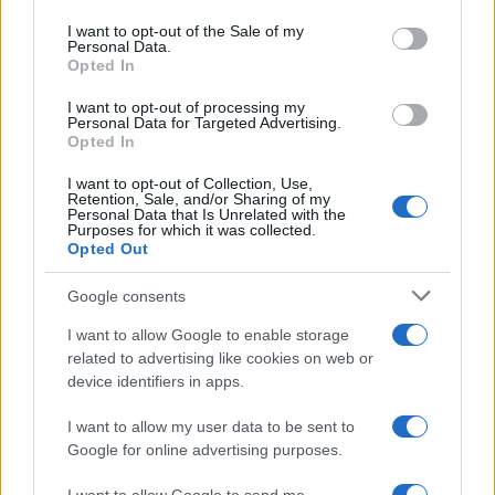
use your data for below specified purposes in below Google
AUTORE
consent section.
I want to opt-out of the Sale of my
Beatrice Beretta
Personal Data.
Opted In
Beatrice Beretta, basata a Bologna, annotò
per la prima volta itinerari durante una notte al
I want to opt-out of processing my
portico di San Luca: da allora coordina
Personal Data for Targeted Advertising.
Opted In
rubriche sui viaggi urbani. In redazione
promuove reportage su mobilità sostenibile e
I want to opt-out of Collection, Use,
porta con sé una mappa tascabile dei vicoli
Retention, Sale, and/or Sharing of my
Personal Data that Is Unrelated with the
bolognesi come talismano professionale.
Purposes for which it was collected.
Opted Out
Google consents
I want to allow Google to enable storage
related to advertising like cookies on web or
device identifiers in apps.
I want to allow my user data to be sent to
Google for online advertising purposes.