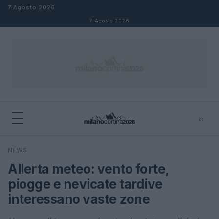
Salta al contenuto
7 Agosto 2026
7 Agosto 2026
⌕
×
⌕
NEWS
Cerca
Allerta meteo: vento forte,
piogge e nevicate tardive
interessano vaste zone