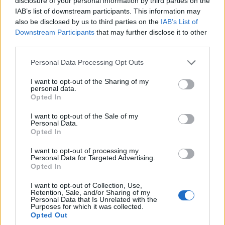
disclosure of your personal information by third parties on the
IAB’s list of downstream participants. This information may
also be disclosed by us to third parties on the
IAB’s List of
Downstream Participants
that may further disclose it to other
third parties.
Arrestati cinque agenti della polizia locale di Milano: le
accuse e i dettagli
Please note that this website/app uses one or more Google
Personal Data Processing Opt Outs
services and may gather and store information including but
Alessandro Tassinari · 7 Ago 2026
not limited to your visit or usage behaviour. You may click to
I want to opt-out of the Sharing of my
personal data.
grant or deny consent to Google and its third-party tags to
NEWS
Opted In
use your data for below specified purposes in below Google
consent section.
I want to opt-out of the Sale of my
Personal Data.
Opted In
I want to opt-out of processing my
Personal Data for Targeted Advertising.
Opted In
I want to opt-out of Collection, Use,
Retention, Sale, and/or Sharing of my
Personal Data that Is Unrelated with the
Purposes for which it was collected.
Opted Out