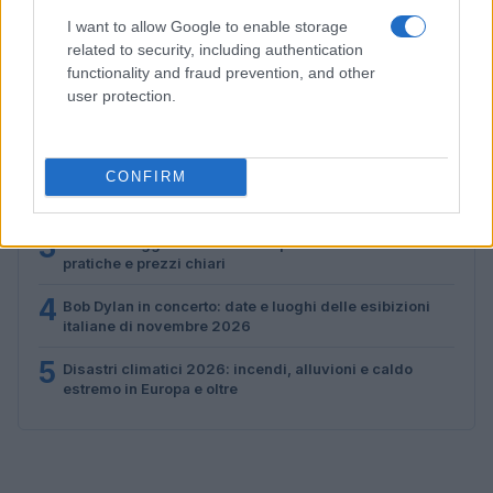
I want to allow Google to enable storage
related to security, including authentication
PIÙ LETTI
functionality and fraud prevention, and other
user protection.
1
Scopri le Olimpiadi Milano Cortina: Sport, Cultura e
Innovazione per un Futuro Sostenibile
2
CONFIRM
Scopri il paradiso degli sport invernali nella
Kleinwalsertal
3
Auto a noleggio a Cortina d’Ampezzo: soluzioni
pratiche e prezzi chiari
4
Bob Dylan in concerto: date e luoghi delle esibizioni
italiane di novembre 2026
5
Disastri climatici 2026: incendi, alluvioni e caldo
estremo in Europa e oltre