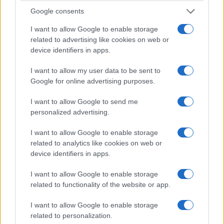
Don Antonio Mazzi: l’ultimo saluto a Milano tra
Google consents
emozioni e canti
I want to allow Google to enable storage
Marco Tessari · 3 Ago 2026
related to advertising like cookies on web or
device identifiers in apps.
NEWS
I want to allow my user data to be sent to
Google for online advertising purposes.
I want to allow Google to send me
personalized advertising.
I want to allow Google to enable storage
related to analytics like cookies on web or
device identifiers in apps.
I want to allow Google to enable storage
related to functionality of the website or app.
Bocciature scolastiche: i casi giudiziari che hanno
fatto discutere
I want to allow Google to enable storage
Marco Tessari · 3 Ago 2026
related to personalization.