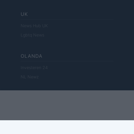
UK
News Hub UK
Lgbtq News
OLANDA
Investeren 24
NL Newz