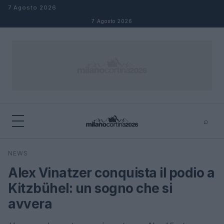
Salta al contenuto
7 Agosto 2026
7 Agosto 2026
⌕
×
⌕
NEWS
Cerca
Alex Vinatzer conquista il podio a
Kitzbühel: un sogno che si
avvera