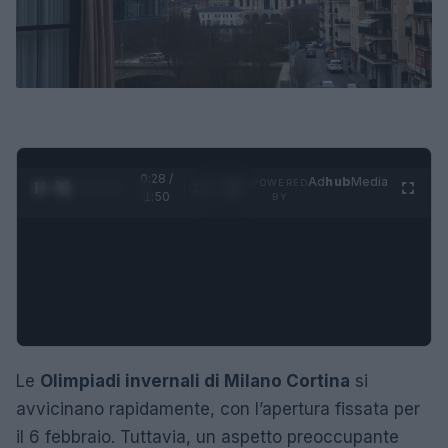
0:28 /
Ad
hub
Media
POWERED
1
/
4
1:50
BY
Le
Olimpiadi invernali di Milano Cortina
si
avvicinano rapidamente, con l’apertura fissata per
il 6 febbraio. Tuttavia, un aspetto preoccupante