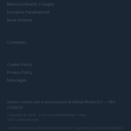
MIlanoCortina26 (i luoghi)
Discipline Paralimpiche
Neve Estrema
MAGAZINE
Contattaci
LEGALE
Cookie Policy
Privacy Policy
Note legali
milano-cortina.com è una proprietà di AdHub Media S.r.l. — REA
2729933
Copyright © 2026 · Edito da AdHub Media — Italia
Tutti i diritti riservati
I contenuti sono curati dalla redazione con il supporto di strumenti digitali e