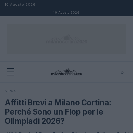
Salta al contenuto
10 Agosto 2026
10 Agosto 2026
⌕
×
⌕
NEWS
Cerca
Affitti Brevi a Milano Cortina:
Perché Sono un Flop per le
Olimpiadi 2026?