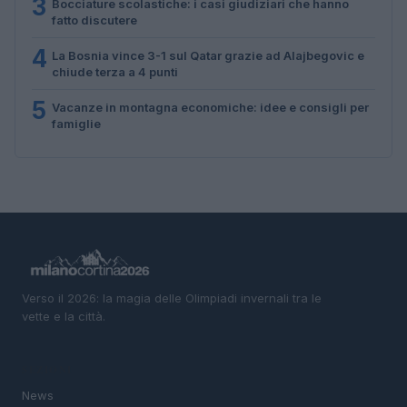
3
Bocciature scolastiche: i casi giudiziari che hanno
fatto discutere
4
La Bosnia vince 3-1 sul Qatar grazie ad Alajbegovic e
chiude terza a 4 punti
5
Vacanze in montagna economiche: idee e consigli per
famiglie
Verso il 2026: la magia delle Olimpiadi invernali tra le
vette e la città.
SEZIONI
News