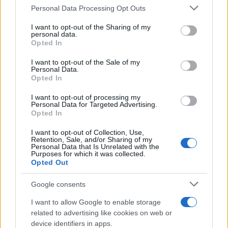
Please note that this website/app uses one or more Google
Personal Data Processing Opt Outs
services and may gather and store information including but
not limited to your visit or usage behaviour. You may click to
I want to opt-out of the Sharing of my
personal data.
grant or deny consent to Google and its third-party tags to
Opted In
use your data for below specified purposes in below Google
consent section.
I want to opt-out of the Sale of my
Personal Data.
Opted In
I want to opt-out of processing my
Personal Data for Targeted Advertising.
Opted In
I want to opt-out of Collection, Use,
Retention, Sale, and/or Sharing of my
Personal Data that Is Unrelated with the
Purposes for which it was collected.
Opted Out
Google consents
I want to allow Google to enable storage
related to advertising like cookies on web or
device identifiers in apps.