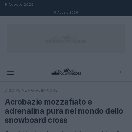
Salta al contenuto
9 Agosto 2026
9 Agosto 2026
⌕
×
⌕
DISCIPLINE PARALIMPICHE
Cerca
Acrobazie mozzafiato e
adrenalina pura nel mondo dello
snowboard cross