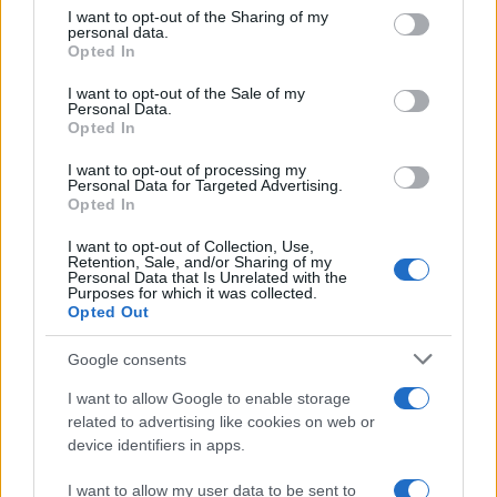
not limited to your visit or usage behaviour. You may click to
I want to opt-out of the Sharing of my
personal data.
grant or deny consent to Google and its third-party tags to
Opted In
use your data for below specified purposes in below Google
consent section.
I want to opt-out of the Sale of my
Personal Data.
Opted In
I want to opt-out of processing my
Personal Data for Targeted Advertising.
Guida alle classi paralimpiche e agli attrezzi per sci,
Opted In
snowboard e ghiaccio
Marco Tessari · 25 Lug 2026
I want to opt-out of Collection, Use,
Retention, Sale, and/or Sharing of my
Personal Data that Is Unrelated with the
DISCIPLINE PARALIMPICHE
Purposes for which it was collected.
Opted Out
Google consents
I want to allow Google to enable storage
related to advertising like cookies on web or
device identifiers in apps.
I want to allow my user data to be sent to