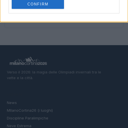
powerplay
CONFIRM
5
Guida alle classi paralimpiche e agli attrezzi per sci,
snowboard e ghiaccio
Verso il 2026: la magia delle Olimpiadi invernali tra le
vette e la città.
SEZIONI
News
MIlanoCortina26 (i luoghi)
Discipline Paralimpiche
Neve Estrema