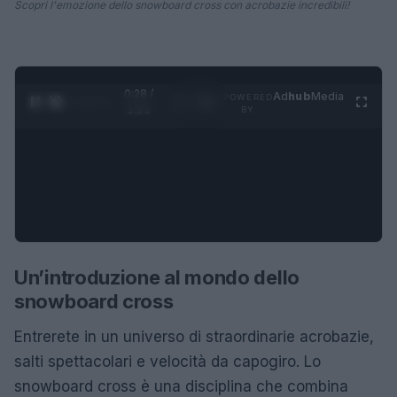
Scopri l'emozione dello snowboard cross con acrobazie incredibili!
0:29 /
Ad
hub
Media
POWERED
1
/
4
1:21
BY
Un’introduzione al mondo dello
snowboard cross
Entrerete in un universo di straordinarie acrobazie,
salti spettacolari e velocità da capogiro. Lo
snowboard cross è una disciplina che combina