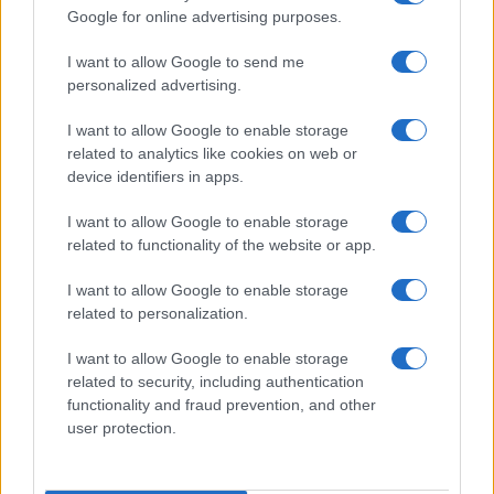
Google for online advertising purposes.
I want to allow Google to send me
personalized advertising.
Guida ai sport paralimpici invernali: discipline, classi e
attrezzature
I want to allow Google to enable storage
Marco Tessari · 24 Lug 2026
related to analytics like cookies on web or
device identifiers in apps.
I want to allow Google to enable storage
PIÙ LETTI
related to functionality of the website or app.
1
Sci alpino paralimpico: come funzionano classi, guide
I want to allow Google to enable storage
e sit-ski
related to personalization.
2
Discipline paralimpiche sulla neve: sport e ausili
I want to allow Google to enable storage
spiegati
related to security, including authentication
functionality and fraud prevention, and other
3
Guida allo sci alpino paralimpico: standing, sitting e
user protection.
visually impaired
4
Para ice hockey: guida completa a slitte, bastoni e