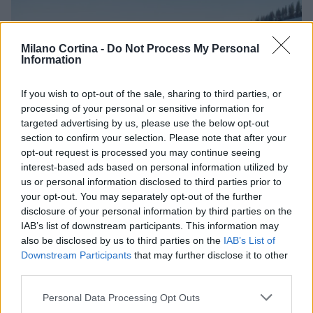
Milano Cortina -
Do Not Process My Personal
Information
If you wish to opt-out of the sale, sharing to third parties, or
processing of your personal or sensitive information for
targeted advertising by us, please use the below opt-out
section to confirm your selection. Please note that after your
opt-out request is processed you may continue seeing
interest-based ads based on personal information utilized by
Discipline paralimpiche sulla neve: sport e ausili
us or personal information disclosed to third parties prior to
spiegati
your opt-out. You may separately opt-out of the further
Marco Tessari · 8 Ago 2026
disclosure of your personal information by third parties on the
IAB’s list of downstream participants. This information may
DISCIPLINE PARALIMPICHE
also be disclosed by us to third parties on the
IAB’s List of
Downstream Participants
that may further disclose it to other
third parties.
Please note that this website/app uses one or more Google
Personal Data Processing Opt Outs
services and may gather and store information including but