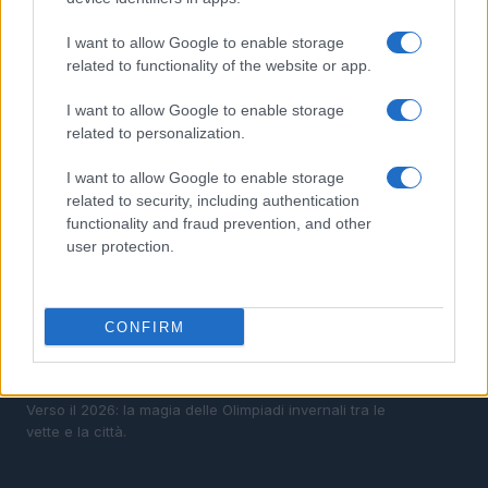
visually impaired
I want to allow Google to enable storage
3
Para ice hockey: guida completa a slitte, bastoni e
related to functionality of the website or app.
powerplay
I want to allow Google to enable storage
4
Guida alle classi paralimpiche e agli attrezzi per sci,
related to personalization.
snowboard e ghiaccio
5
I want to allow Google to enable storage
Guida ai sport paralimpici invernali: discipline, classi e
attrezzature
related to security, including authentication
functionality and fraud prevention, and other
user protection.
CONFIRM
Verso il 2026: la magia delle Olimpiadi invernali tra le
vette e la città.