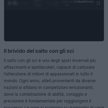
0:28 /
Ad
hub
Media
POWERED
1
/
4
1:21
BY
Il brivido del salto con gli sci
Il salto con gli sci è uno degli sport invernali più
affascinanti e spettacolari, capace di catturare
l’attenzione di milioni di appassionati in tutto il
mondo. Ogni anno, atleti provenienti da diverse
nazioni si sfidano in competizioni emozionanti,
dove la combinazione di abilità, coraggio e
precisione è fondamentale per raggiungere il
successo. Le gare si svolgono su trampolini di varie