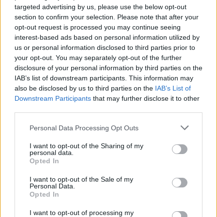
targeted advertising by us, please use the below opt-out
DISCIPLINE PARALIMPICHE
section to confirm your selection. Please note that after your
opt-out request is processed you may continue seeing
interest-based ads based on personal information utilized by
us or personal information disclosed to third parties prior to
your opt-out. You may separately opt-out of the further
disclosure of your personal information by third parties on the
IAB’s list of downstream participants. This information may
also be disclosed by us to third parties on the
IAB’s List of
Downstream Participants
that may further disclose it to other
third parties.
Please note that this website/app uses one or more Google
Personal Data Processing Opt Outs
services and may gather and store information including but
Guida alle classi paralimpiche e agli attrezzi per sci,
not limited to your visit or usage behaviour. You may click to
I want to opt-out of the Sharing of my
snowboard e ghiaccio
personal data.
grant or deny consent to Google and its third-party tags to
Opted In
Marco Tessari · 25 Lug 2026
use your data for below specified purposes in below Google
consent section.
I want to opt-out of the Sale of my
Personal Data.
DISCIPLINE PARALIMPICHE
Opted In
I want to opt-out of processing my