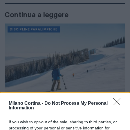
Continua a leggere
DISCIPLINE PARALIMPICHE
Milano Cortina -
Do Not Process My Personal
Information
Discipline paralimpiche sulla neve: sport e ausili
spiegati
If you wish to opt-out of the sale, sharing to third parties, or
Marco Tessari · 8 Ago 2026
processing of your personal or sensitive information for