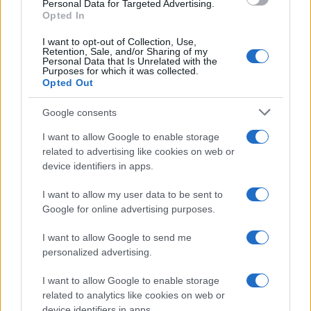
Personal Data for Targeted Advertising.
Opted In
I want to opt-out of Collection, Use,
Retention, Sale, and/or Sharing of my
Personal Data that Is Unrelated with the
Purposes for which it was collected.
Opted Out
Google consents
I want to allow Google to enable storage
Guida ai sport paralimpici invernali: discipline, classi e
related to advertising like cookies on web or
attrezzature
device identifiers in apps.
Marco Tessari · 24 Lug 2026
I want to allow my user data to be sent to
Google for online advertising purposes.
PIÙ LETTI
I want to allow Google to send me
personalized advertising.
1
Discipline paralimpiche sulla neve: sport e ausili
spiegati
I want to allow Google to enable storage
related to analytics like cookies on web or
2
Guida allo sci alpino paralimpico: standing, sitting e
device identifiers in apps.