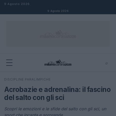
Salta al contenuto
9 Agosto 2026
9 Agosto 2026
⌕
×
⌕
DISCIPLINE PARALIMPICHE
Cerca
Acrobazie e adrenalina: il fascino
del salto con gli sci
Scopri le emozioni e le sfide del salto con gli sci, un
sport che incanta e sorprende.