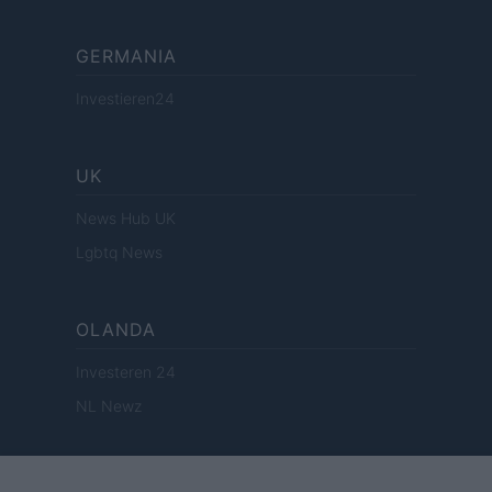
GERMANIA
Investieren24
UK
News Hub UK
Lgbtq News
OLANDA
Investeren 24
NL Newz