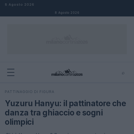
Salta al contenuto
8 Agosto 2026
8 Agosto 2026
⌕
×
⌕
PATTINAGGIO DI FIGURA
Cerca
Yuzuru Hanyu: il pattinatore che
danza tra ghiaccio e sogni
olimpici