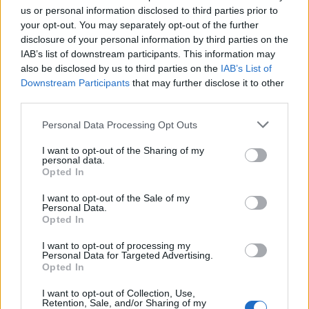
us or personal information disclosed to third parties prior to
your opt-out. You may separately opt-out of the further
disclosure of your personal information by third parties on the
IAB’s list of downstream participants. This information may
also be disclosed by us to third parties on the
IAB’s List of
Downstream Participants
that may further disclose it to other
third parties.
Please note that this website/app uses one or more Google
Personal Data Processing Opt Outs
services and may gather and store information including but
not limited to your visit or usage behaviour. You may click to
I want to opt-out of the Sharing of my
personal data.
grant or deny consent to Google and its third-party tags to
Opted In
use your data for below specified purposes in below Google
consent section.
I want to opt-out of the Sale of my
Personal Data.
Opted In
Continua a leggere
I want to opt-out of processing my
Personal Data for Targeted Advertising.
Opted In
PATTINAGGIO DI FIGURA
I want to opt-out of Collection, Use,
Retention, Sale, and/or Sharing of my