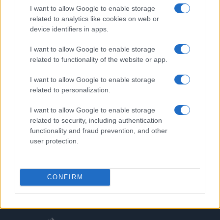
PIÙ LETTI
I want to allow Google to enable storage
related to analytics like cookies on web or
1
device identifiers in apps.
Scopri le Olimpiadi Milano Cortina: Sport, Cultura e
Innovazione per un Futuro Sostenibile
I want to allow Google to enable storage
2
Auto a noleggio a Cortina d’Ampezzo: soluzioni
related to functionality of the website or app.
pratiche e prezzi chiari
I want to allow Google to enable storage
3
Camminare in montagna con i figli: percorsi adatti e
related to personalization.
cosa mettere nello zaino
I want to allow Google to enable storage
4
Scopri il paradiso degli sport invernali nella
related to security, including authentication
Kleinwalsertal
functionality and fraud prevention, and other
5
user protection.
Bob Dylan in concerto: date e luoghi delle esibizioni
italiane di novembre 2026
CONFIRM