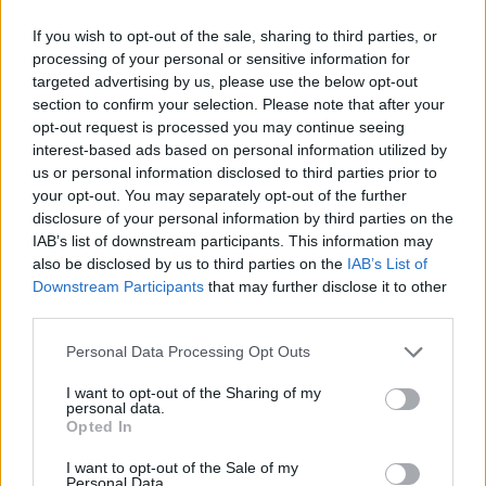
If you wish to opt-out of the sale, sharing to third parties, or
Don Antonio Mazzi: l’ultimo saluto a Milano tra
processing of your personal or sensitive information for
emozioni e canti
targeted advertising by us, please use the below opt-out
section to confirm your selection. Please note that after your
Marco Tessari · 3 Ago 2026
opt-out request is processed you may continue seeing
interest-based ads based on personal information utilized by
NEWS
us or personal information disclosed to third parties prior to
your opt-out. You may separately opt-out of the further
disclosure of your personal information by third parties on the
IAB’s list of downstream participants. This information may
also be disclosed by us to third parties on the
IAB’s List of
Downstream Participants
that may further disclose it to other
third parties.
Please note that this website/app uses one or more Google
Personal Data Processing Opt Outs
services and may gather and store information including but
not limited to your visit or usage behaviour. You may click to
I want to opt-out of the Sharing of my
personal data.
grant or deny consent to Google and its third-party tags to
Opted In
use your data for below specified purposes in below Google
Bocciature scolastiche: i casi giudiziari che hanno
consent section.
I want to opt-out of the Sale of my
fatto discutere
Personal Data.