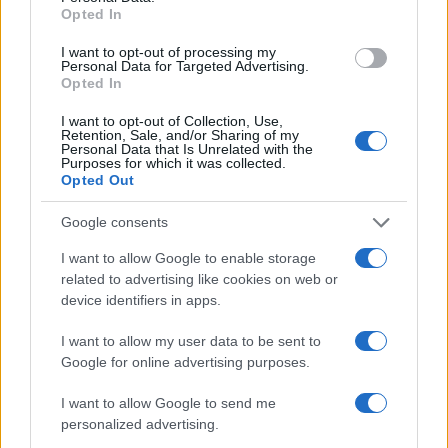
Marco Tessari · 3 Ago 2026
Opted In
I want to opt-out of processing my
NEWS
Personal Data for Targeted Advertising.
Opted In
I want to opt-out of Collection, Use,
Retention, Sale, and/or Sharing of my
Personal Data that Is Unrelated with the
Purposes for which it was collected.
Opted Out
Google consents
I want to allow Google to enable storage
related to advertising like cookies on web or
device identifiers in apps.
Disastri climatici 2026: incendi, alluvioni e caldo
I want to allow my user data to be sent to
estremo in Europa e oltre
Google for online advertising purposes.
Marco Tessari · 1 Ago 2026
I want to allow Google to send me
personalized advertising.