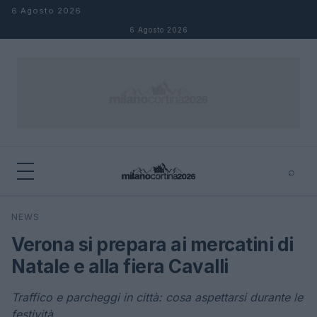
Salta al contenuto
6 Agosto 2026
6 Agosto 2026
⌕
×
⌕
NEWS
Cerca
Verona si prepara ai mercatini di
Natale e alla fiera Cavalli
Traffico e parcheggi in città: cosa aspettarsi durante le
festività