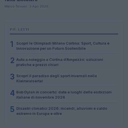
Marco Tessari · 3 Ago 2026
PIÙ LETTI
1
Scopri le Olimpiadi Milano Cortina: Sport, Cultura e
Innovazione per un Futuro Sostenibile
2
Auto a noleggio a Cortina d’Ampezzo: soluzioni
pratiche e prezzi chiari
3
Scopri il paradiso degli sport invernali nella
Kleinwalsertal
4
Bob Dylan in concerto: date e luoghi delle esibizioni
italiane di novembre 2026
5
Disastri climatici 2026: incendi, alluvioni e caldo
estremo in Europa e oltre