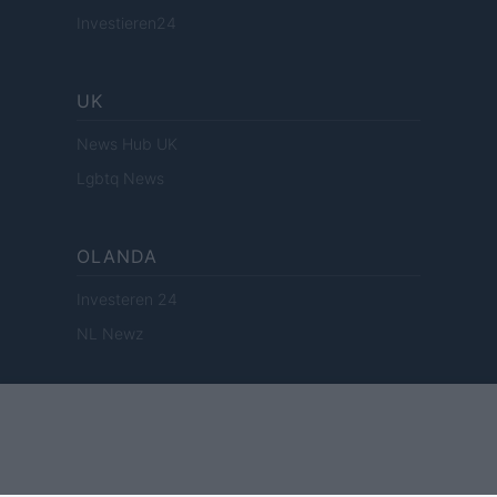
Investieren24
UK
News Hub UK
Lgbtq News
OLANDA
Investeren 24
NL Newz