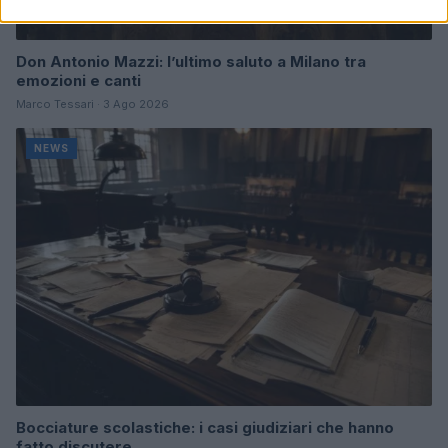
Don Antonio Mazzi: l’ultimo saluto a Milano tra
emozioni e canti
Marco Tessari · 3 Ago 2026
NEWS
Bocciature scolastiche: i casi giudiziari che hanno
fatto discutere