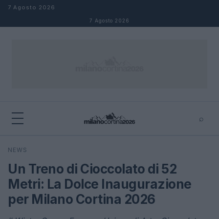
Salta al contenuto
7 Agosto 2026
7 Agosto 2026
⌕
×
⌕
NEWS
Cerca
Un Treno di Cioccolato di 52
Metri: La Dolce Inaugurazione
per Milano Cortina 2026