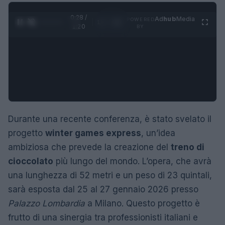
0:29 /
Ad
hub
Media
POWERED
1
/
4
1:20
BY
Durante una recente conferenza, è stato svelato il
progetto
winter games express
, un’idea
ambiziosa che prevede la creazione del
treno di
cioccolato
più lungo del mondo. L’opera, che avrà
una lunghezza di 52 metri e un peso di 23 quintali,
sarà esposta dal 25 al 27 gennaio 2026 presso
Palazzo Lombardia
a Milano. Questo progetto è
frutto di una sinergia tra professionisti italiani e