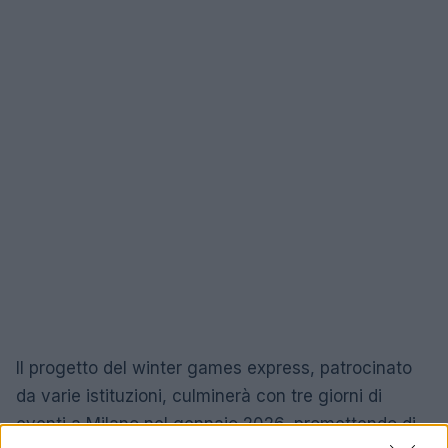
Il progetto del winter games express, patrocinato
da varie istituzioni, culminerà con tre giorni di
eventi a Milano nel gennaio 2026, promettendo di