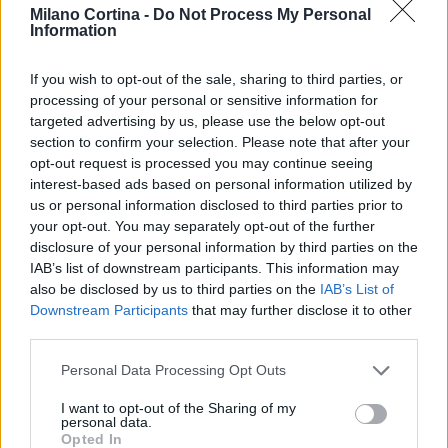
essere un evento memorabile non solo per gli
Milano Cortina -
Do Not Process My Personal
Information
appassionati di cioccolato, ma anche per tutti
coloro che credono nel potere della collaborazione
If you wish to opt-out of the sale, sharing to third parties, or
e della cultura.
processing of your personal or sensitive information for
targeted advertising by us, please use the below opt-out
section to confirm your selection. Please note that after your
opt-out request is processed you may continue seeing
AUTORE
interest-based ads based on personal information utilized by
AiAdhubMedia
us or personal information disclosed to third parties prior to
your opt-out. You may separately opt-out of the further
disclosure of your personal information by third parties on the
IAB’s list of downstream participants. This information may
also be disclosed by us to third parties on the
IAB’s List of
Downstream Participants
that may further disclose it to other
third parties.
Please note that this website/app uses one or more Google
Personal Data Processing Opt Outs
services and may gather and store information including but
not limited to your visit or usage behaviour. You may click to
I want to opt-out of the Sharing of my
personal data.
grant or deny consent to Google and its third-party tags to
Opted In