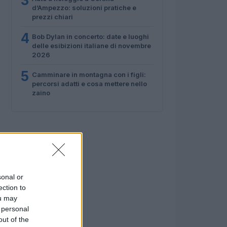
3
d’Ampezzo: soluzioni pratiche e
prezzi chiari
4
Bob Dylan in concerto: date e luoghi
delle esibizioni italiane di novembre
2026
5
Camminare in montagna con i figli:
percorsi adatti e cosa mettere nello
zaino
sonal or
ection to
ou may
 personal
out of the