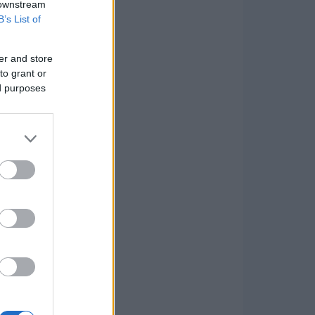
 downstream
B’s List of
er and store
to grant or
ed purposes