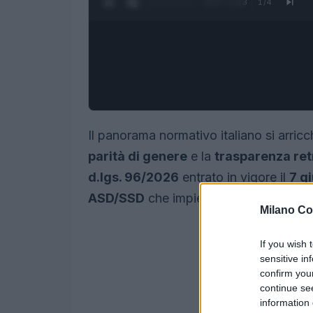
0:28 / 1:23
1
/
4
Il panorama normativo italiano si arricc
parità di genere
e la
trasparenza ret
d.lgs. 96/2026
entrato in vigore il
7 g
ASD/SSD
che impiegano almeno un lav
Milano Co
If you wish 
sensitive in
confirm you
continue se
information 