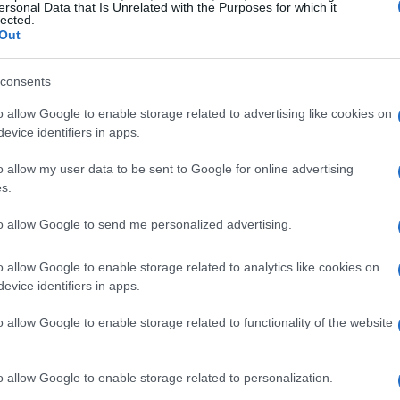
ersonal Data that Is Unrelated with the Purposes for which it
 associazioni sportive dilettantistiche che
lected.
Out
inato, indipendentemente dalla dimensione o
e. Rientrano quindi nel perimetro della disciplina
consents
onale amministrativo e contabile, addetti a
o allow Google to enable storage related to advertising like cookies on
ustodia, manutenzione e pulizia, nonché altri
evice identifiers in apps.
nato, compresi i dirigenti.
o allow my user data to be sent to Google for online advertising
s.
oro autonomo, le collaborazioni occasionali, le
to allow Google to send me personalized advertising.
colare evidenzia inoltre gli adempimenti che le
e di selezione del personale. Gli annunci di
o allow Google to enable storage related to analytics like cookies on
iziale o la fascia retributiva, essere formulati in
evice identifiers in apps.
ossono contenere richieste sulla retribuzione
o allow Google to enable storage related to functionality of the website
o allow Google to enable storage related to personalization.