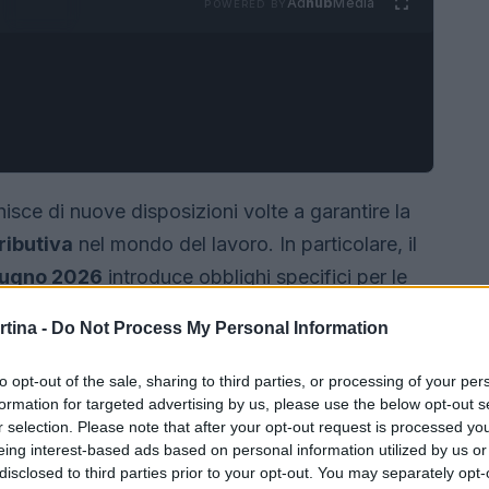
Ad
hub
Media
POWERED BY
hisce di nuove disposizioni volte a garantire la
ributiva
nel mondo del lavoro. In particolare, il
iugno 2026
introduce obblighi specifici per le
oratore subordinato.
rtina -
Do Not Process My Personal Information
to opt-out of the sale, sharing to third parties, or processing of your per
formation for targeted advertising by us, please use the below opt-out s
r selection. Please note that after your opt-out request is processed y
eing interest-based ads based on personal information utilized by us or
disclosed to third parties prior to your opt-out. You may separately opt-