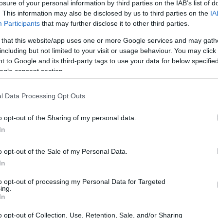
losure of your personal information by third parties on the IAB’s list of
. This information may also be disclosed by us to third parties on the
IA
Participants
that may further disclose it to other third parties.
 that this website/app uses one or more Google services and may gath
including but not limited to your visit or usage behaviour. You may click 
 to Google and its third-party tags to use your data for below specifi
ogle consent section.
l Data Processing Opt Outs
o opt-out of the Sharing of my personal data.
In
tiva (UE) 2026/970
mira a rafforzare la parità di
ovendo criteri di maggiore trasparenza nella
o opt-out of the Sale of my Personal Data.
nti di tutela contro le discriminazioni, anche
In
to opt-out of processing my Personal Data for Targeted
ing.
In
SD
o opt-out of Collection, Use, Retention, Sale, and/or Sharing