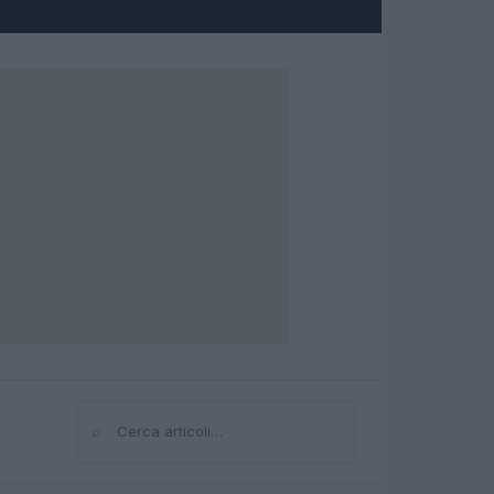
⌕
Cerca