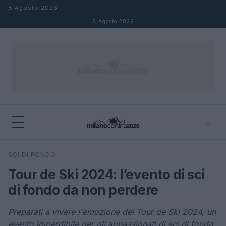
Salta al contenuto
8 Agosto 2026
8 Agosto 2026
⌕
×
⌕
SCI DI FONDO
Cerca
Tour de Ski 2024: l’evento di sci
di fondo da non perdere
Preparati a vivere l'emozione del Tour de Ski 2024, un
evento imperdibile per gli appassionati di sci di fondo.