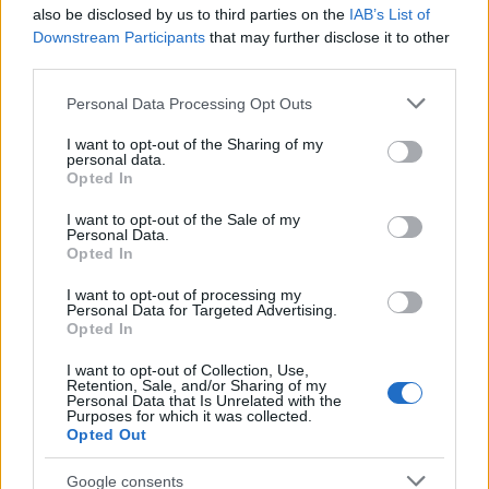
also be disclosed by us to third parties on the
IAB’s List of
Downstream Participants
that may further disclose it to other
BlinkFestivalen 2026: i campioni dello sci di fondo e
third parties.
biathlon in gara dal 5 al 8 agosto
Marco Tessari · 4 Ago 2026
Please note that this website/app uses one or more Google
Personal Data Processing Opt Outs
services and may gather and store information including but
SCI DI FONDO
not limited to your visit or usage behaviour. You may click to
I want to opt-out of the Sharing of my
personal data.
grant or deny consent to Google and its third-party tags to
Opted In
use your data for below specified purposes in below Google
consent section.
I want to opt-out of the Sale of my
Personal Data.
Opted In
I want to opt-out of processing my
Personal Data for Targeted Advertising.
Opted In
I want to opt-out of Collection, Use,
Retention, Sale, and/or Sharing of my
Personal Data that Is Unrelated with the
Purposes for which it was collected.
Opted Out
Tecnica classica sci di fondo: assetto, spinta,
scivolata e frenata
Google consents