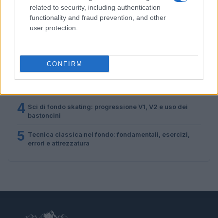
related to security, including authentication
functionality and fraud prevention, and other
1
BlinkFestivalen 2026: i campioni dello sci di fondo e
user protection.
biathlon in gara dal 5 al 8 agosto
2
Tecnica classica sci di fondo: assetto, spinta,
scivolata e frenata
CONFIRM
3
Elia Barp, Giovanni Ticcò, Virginia Cena e Caterina
Ganz in gara dal 5 al 8 agosto
4
Sci di fondo skating: progressione V1, V2 e uso dei
bastoncini
5
Tecnica classica nel fondo: fondamentali, esercizi,
errori e attrezzatura