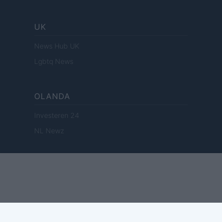
UK
News Hub UK
Lgbtq News
OLANDA
Investeren 24
NL Newz