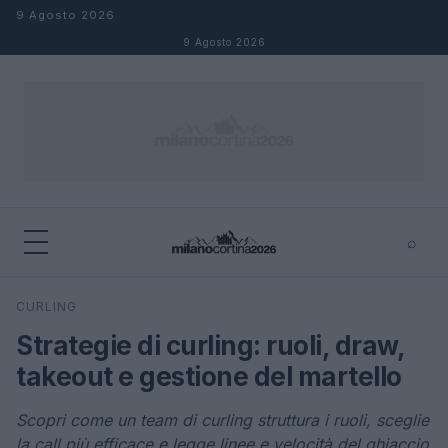
Salta al contenuto
9 Agosto 2026
9 Agosto 2026
⌕
×
⌕
CURLING
Cerca
Strategie di curling: ruoli, draw,
takeout e gestione del martello
Scopri come un team di curling struttura i ruoli, sceglie
la call più efficace e legge linee e velocità del ghiaccio