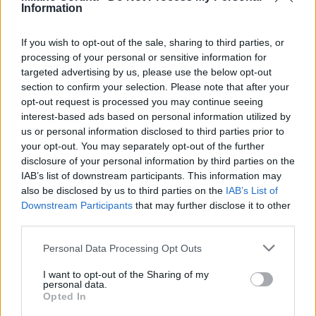
ambiguità. Utile una routine: valutare la posizione
Information
delle pietre, scegliere la
priorità
(proteggere,
If you wish to opt-out of the sale, sharing to third parties, or
costruire, rimuovere), poi selezionare
call
e lato del
processing of your personal or sensitive information for
ghiaccio più prevedibile. Se due opzioni sono pari,
targeted advertising by us, please use the below opt-out
preferire quella che lascia il risultato peggiore più
section to confirm your selection. Please note that after your
opt-out request is processed you may continue seeing
gestibile. Dopo l’esecuzione, il team registra
interest-based ads based on personal information utilized by
l’apprendimento: quanto ha curvato, quanto ha
us or personal information disclosed to third parties prior to
corso, quanto
your opt-out. You may separately opt-out of the further
roll
si è ottenuto.
disclosure of your personal information by third parties on the
IAB’s list of downstream participants. This information may
Approfondimenti: angoli, doppie
also be disclosed by us to third parties on the
IAB’s List of
rimozioni ed eccezioni utili
Downstream Participants
that may further disclose it to other
third parties.
Gli
angoli
decidono molte ends: un
hit and roll
Please note that this website/app uses one or more Google
Personal Data Processing Opt Outs
dietro guard trasforma un takeout neutro in colpo
services and may gather and store information including but
vincente. Le
doppie rimozioni
richiedono lettura
not limited to your visit or usage behaviour. You may click to
I want to opt-out of the Sharing of my
personal data.
grant or deny consent to Google and its third-party tags to
precisa del
carom
e controllo del peso: meglio
Opted In
use your data for below specified purposes in below Google
cercarle quando proteggono comunque la