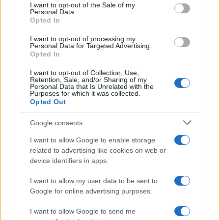
consent section.
I want to opt-out of the Sale of my
posizione anche in caso di mezzo errore. Eccezioni
Personal Data.
Opted In
ricorrenti: un
freeze
anticipato può neutralizzare
una casa già affollata; una
guard
tardiva e
I want to opt-out of processing my
Personal Data for Targeted Advertising.
profonda rischia di diventare
half guard
utile
Opted In
all’avversario. In situazioni di parità, adottare la via
I want to opt-out of Collection, Use,
che conserva il
martello
con maggiore probabilità
Retention, Sale, and/or Sharing of my
Personal Data that Is Unrelated with the
spesso paga nel lungo periodo.
Purposes for which it was collected.
Opted Out
Un team che padroneggia ruoli,
call
e lettura del
Google consents
ghiaccio costruisce vantaggi progressivi colpo
I want to allow Google to enable storage
dopo colpo. L’abitudine a documentare linea e
related to advertising like cookies on web or
velocità, unita a scelte coerenti con l’obiettivo
device identifiers in apps.
dell’end, rende ogni decisione più semplice e ogni
I want to allow my user data to be sent to
esecuzione più produttiva.
Google for online advertising purposes.
I want to allow Google to send me