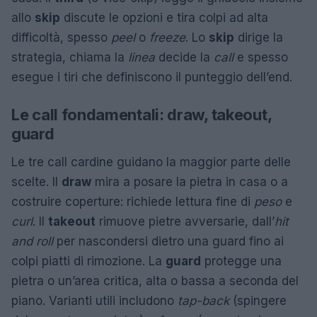
allo
skip
discute le opzioni e tira colpi ad alta
difficoltà, spesso
peel
o
freeze
. Lo
skip
dirige la
strategia, chiama la
linea
decide la
call
e spesso
esegue i tiri che definiscono il punteggio dell’end.
Le call fondamentali: draw, takeout,
guard
Le tre call cardine guidano la maggior parte delle
scelte. Il
draw
mira a posare la pietra in casa o a
costruire coperture: richiede lettura fine di
peso
e
curl
. Il
takeout
rimuove pietre avversarie, dall’
hit
and roll
per nascondersi dietro una guard fino ai
colpi piatti di rimozione. La
guard
protegge una
pietra o un’area critica, alta o bassa a seconda del
piano. Varianti utili includono
tap-back
(spingere