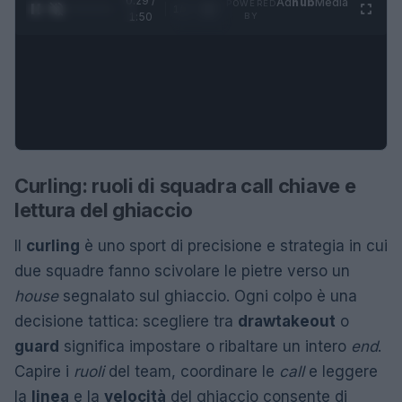
0:30 /
Ad
hub
Media
POWERED
1
/
4
1:50
BY
Curling: ruoli di squadra call chiave e
lettura del ghiaccio
Il
curling
è uno sport di precisione e strategia in cui
due squadre fanno scivolare le pietre verso un
house
segnalato sul ghiaccio. Ogni colpo è una
decisione tattica: scegliere tra
draw
takeout
o
guard
significa impostare o ribaltare un intero
end
.
Capire i
ruoli
del team, coordinare le
call
e leggere
la
linea
e la
velocità
del ghiaccio consente di