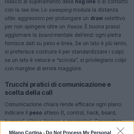
rilascio al superamento della
hog line
o al contatto
con la
tee line
. Lo
sweeping
modula la distanza
utile: aggressivo per prolungare un
draw
selettivo
per non spingere oltre un
freeze
. È buona prassi
aggiornare la
board
mentale dell’end: ogni pietra
fornisce dati su peso e linea. Se un lato è più lento,
si preferisce costruire lì per standardizzare i colpi;
se un lato è veloce e “scivola”, si privilegiano colpi
con margine di errore maggiore.
Trucchi pratici di comunicazione e
scelta della call
Comunicazione chiara rende efficace ogni piano.
Indicare il
peso
atteso (t, control, hack, board,
bumper) allinea tiratore e spazzatori. Concordare
parole chiave su
linea
e intensità di sweeping evita
Milano Cortina -
Do Not Process My Personal