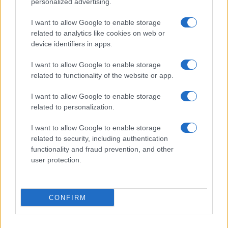
personalized advertising.
AUTORE
Alessandro Tassinari
I want to allow Google to enable storage
Alessandro Tassinari, torinese con passaporto
related to analytics like cookies on web or
pieno di timbri, riscrisse un percorso alpino
device identifiers in apps.
dopo un incontro al Rifugio Garelli: oggi cura
storie di viaggio in chiave narrativa. In
I want to allow Google to enable storage
redazione predilige longform, sostiene
related to functionality of the website or app.
l'attenzione al paesaggio e conserva un
taccuino logoro con mappe disegnate a
I want to allow Google to enable storage
mano.
related to personalization.
I want to allow Google to enable storage
related to security, including authentication
functionality and fraud prevention, and other
user protection.
CONFIRM