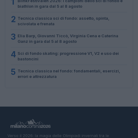
1
BlinkFestivalen 2026: i campioni dello sci di fondo e
biathlon in gara dal 5 al 8 agosto
2
Tecnica classica sci di fondo: assetto, spinta,
scivolata e frenata
3
Elia Barp, Giovanni Ticcò, Virginia Cena e Caterina
Ganz in gara dal 5 al 8 agosto
4
Sci di fondo skating: progressione V1, V2 e uso dei
bastoncini
5
Tecnica classica nel fondo: fondamentali, esercizi,
errori e attrezzatura
Verso il 2026: la magia delle Olimpiadi invernali tra le