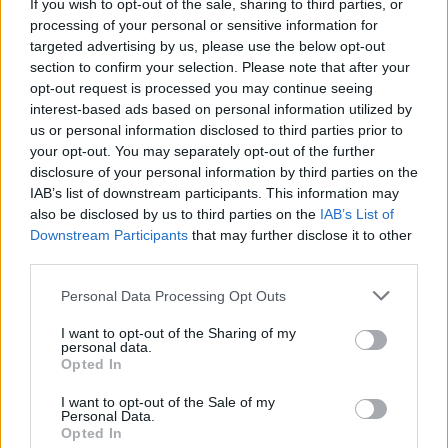
If you wish to opt-out of the sale, sharing to third parties, or
processing of your personal or sensitive information for
targeted advertising by us, please use the below opt-out
section to confirm your selection. Please note that after your
opt-out request is processed you may continue seeing
Continua a leggere
interest-based ads based on personal information utilized by
us or personal information disclosed to third parties prior to
your opt-out. You may separately opt-out of the further
SCI DI FONDO
disclosure of your personal information by third parties on the
IAB’s list of downstream participants. This information may
also be disclosed by us to third parties on the
IAB’s List of
Downstream Participants
that may further disclose it to other
third parties.
Please note that this website/app uses one or more Google
Personal Data Processing Opt Outs
services and may gather and store information including but
not limited to your visit or usage behaviour. You may click to
I want to opt-out of the Sharing of my
personal data.
grant or deny consent to Google and its third-party tags to
Opted In
use your data for below specified purposes in below Google
consent section.
I want to opt-out of the Sale of my
Personal Data.
Opted In
BlinkFestivalen 2026: i campioni dello sci di fondo e