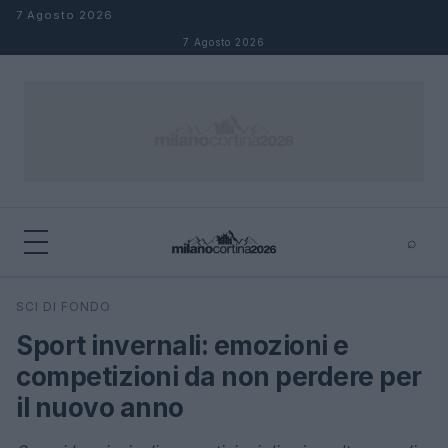
Salta al contenuto
7 Agosto 2026
7 Agosto 2026
⌕
×
⌕
SCI DI FONDO
Cerca
Sport invernali: emozioni e
competizioni da non perdere per
il nuovo anno