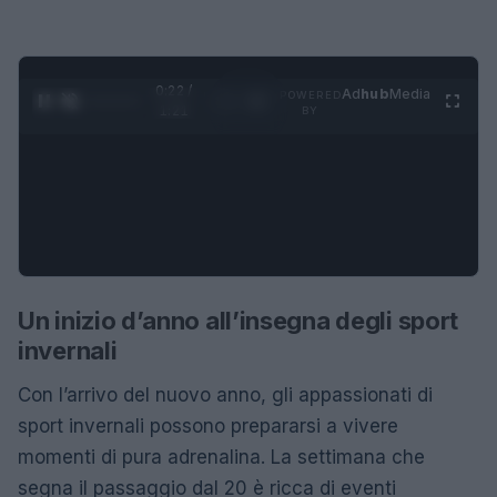
0:22 /
Ad
hub
Media
POWERED
1
/
4
1:21
BY
Un inizio d’anno all’insegna degli sport
invernali
Con l’arrivo del nuovo anno, gli appassionati di
sport invernali possono prepararsi a vivere
momenti di pura adrenalina. La settimana che
segna il passaggio dal 20 è ricca di eventi