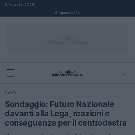
Salta al contenuto
6 Agosto 2026
6 Agosto 2026
⌕
×
⌕
NEWS
Cerca
Sondaggio: Futuro Nazionale
davanti alla Lega, reazioni e
conseguenze per il centrodestra