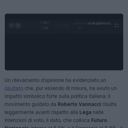
0:27 /
Ad
hub
Media
POWERED
1
/
4
1:50
BY
Un rilevamento d’opinione ha evidenziato un
risultato
che, pur essendo di misura, ha avuto un
impatto simbolico forte sulla politica italiana: il
movimento guidato da
Roberto Vannacci
risulta
leggermente avanti rispetto alla
Lega
nelle
intenzioni di voto. Il dato, che colloca
Futuro