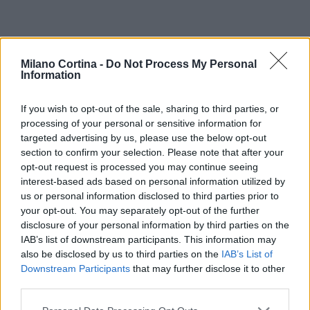
Milano Cortina -
Do Not Process My Personal
Information
If you wish to opt-out of the sale, sharing to third parties, or
processing of your personal or sensitive information for
targeted advertising by us, please use the below opt-out
section to confirm your selection. Please note that after your
opt-out request is processed you may continue seeing
interest-based ads based on personal information utilized by
us or personal information disclosed to third parties prior to
your opt-out. You may separately opt-out of the further
disclosure of your personal information by third parties on the
IAB’s list of downstream participants. This information may
also be disclosed by us to third parties on the
IAB’s List of
Il fenomeno resta monitorato dai principali
Downstream Participants
that may further disclose it to other
protagonisti politici come indicatore di possibili
third parties.
spostamenti elettorali futuri. Per ora, il sorpasso ha
Please note that this website/app uses one or more Google