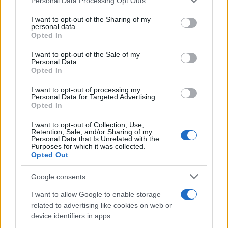
Personal Data Processing Opt Outs
soprattutto una valenza simbolica: mette in
services and may gather and store information including but
evidenza la fluidità degli equilibri e impone alla
not limited to your visit or usage behaviour. You may click to
I want to opt-out of the Sharing of my
personal data.
grant or deny consent to Google and its third-party tags to
coalizione riflessioni su leadership, candidati locali
Opted In
use your data for below specified purposes in below Google
e coesione interna.
consent section.
I want to opt-out of the Sale of my
Personal Data.
Opted In
I want to opt-out of processing my
AUTORE
Personal Data for Targeted Advertising.
Marco Tessari
Opted In
Marco Tessari, giornalista trentino
I want to opt-out of Collection, Use,
specializzato in sport invernali e montagna,
Retention, Sale, and/or Sharing of my
segue da anni Coppa del Mondo di sci,
Personal Data that Is Unrelated with the
Purposes for which it was collected.
Olimpiadi invernali e alpinismo; racconta gare,
Opted Out
atleti e cultura della montagna con
competenza tecnica e passione per le terre
Google consents
alte.
I want to allow Google to enable storage
related to advertising like cookies on web or
device identifiers in apps.