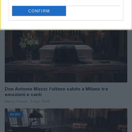
NEWS
CONFIRM
Don Antonio Mazzi: l’ultimo saluto a Milano tra
emozioni e canti
Marco Tessari · 3 Ago 2026
NEWS