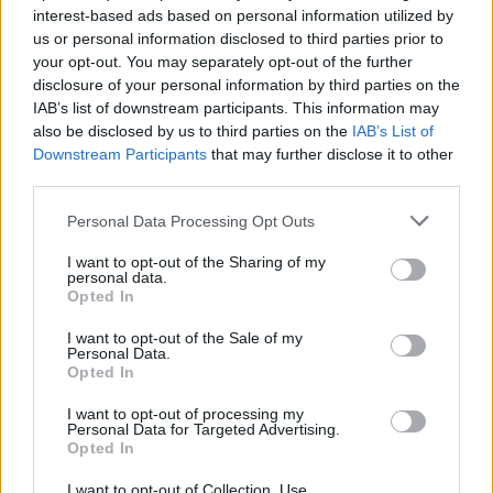
interest-based ads based on personal information utilized by
us or personal information disclosed to third parties prior to
your opt-out. You may separately opt-out of the further
disclosure of your personal information by third parties on the
IAB’s list of downstream participants. This information may
also be disclosed by us to third parties on the
IAB’s List of
Downstream Participants
that may further disclose it to other
third parties.
Please note that this website/app uses one or more Google
Personal Data Processing Opt Outs
services and may gather and store information including but
not limited to your visit or usage behaviour. You may click to
I want to opt-out of the Sharing of my
Don Antonio Mazzi: l’ultimo saluto a Milano tra
personal data.
grant or deny consent to Google and its third-party tags to
Opted In
emozioni e canti
use your data for below specified purposes in below Google
Marco Tessari · 3 Ago 2026
consent section.
I want to opt-out of the Sale of my
Personal Data.
Opted In
NEWS
I want to opt-out of processing my
Personal Data for Targeted Advertising.
Opted In
I want to opt-out of Collection, Use,