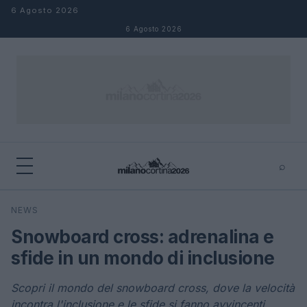
Salta al contenuto
6 Agosto 2026
6 Agosto 2026
⌕
×
⌕
NEWS
Cerca
Snowboard cross: adrenalina e
sfide in un mondo di inclusione
Scopri il mondo del snowboard cross, dove la velocità
incontra l'inclusione e le sfide si fanno avvincenti.