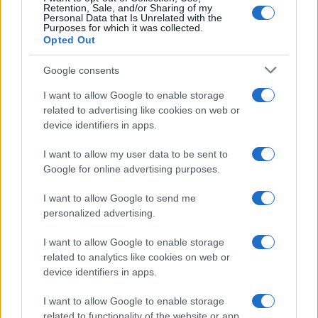
Retention, Sale, and/or Sharing of my
Personal Data that Is Unrelated with the
Purposes for which it was collected.
Opted Out
Google consents
I want to allow Google to enable storage
related to advertising like cookies on web or
Bocciature scolastiche: i casi giudiziari che hanno
device identifiers in apps.
fatto discutere
Marco Tessari · 3 Ago 2026
I want to allow my user data to be sent to
Google for online advertising purposes.
NEWS
I want to allow Google to send me
personalized advertising.
I want to allow Google to enable storage
related to analytics like cookies on web or
device identifiers in apps.
I want to allow Google to enable storage
related to functionality of the website or app.