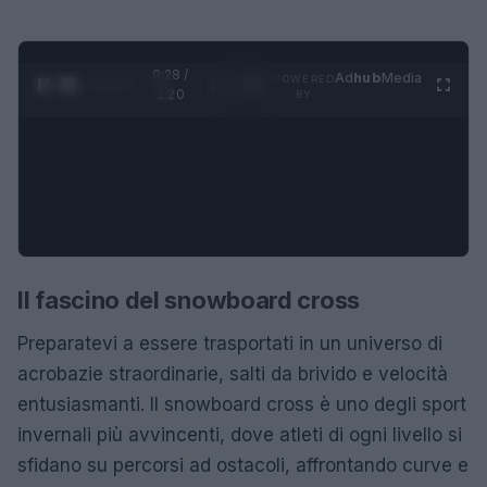
0:28 /
Ad
hub
Media
POWERED
1
/
4
1:20
BY
Il fascino del snowboard cross
Preparatevi a essere trasportati in un universo di
acrobazie straordinarie, salti da brivido e velocità
entusiasmanti. Il snowboard cross è uno degli sport
invernali più avvincenti, dove atleti di ogni livello si
sfidano su percorsi ad ostacoli, affrontando curve e