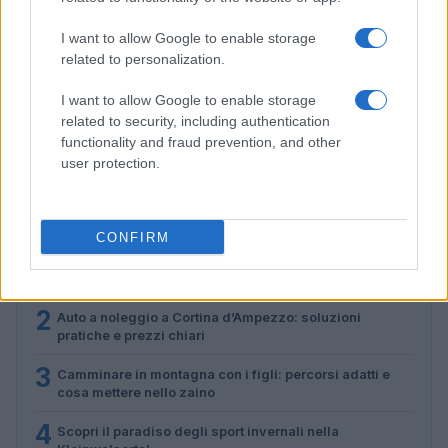
I want to allow Google to enable storage
related to personalization.
Disastri climatici 2026: incendi, alluvioni e caldo
I want to allow Google to enable storage
estremo in Europa e oltre
related to security, including authentication
Marco Tessari · 1 Ago 2026
functionality and fraud prevention, and other
user protection.
PIÙ LETTI
CONFIRM
1
Scopri le Olimpiadi Milano Cortina: Sport, Cultura e
Innovazione per un Futuro Sostenibile
2
Auto a noleggio a Cortina d’Ampezzo: soluzioni
pratiche e prezzi chiari
3
Camminare in montagna con i figli: percorsi adatti e
cosa mettere nello zaino
4
Scopri il paradiso degli sport invernali nella