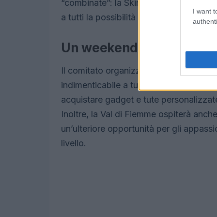
“combinate”: la Skirilonga, la Skiri-Min
I want t
a tutti la possibilità di vivere l’emozion
authenti
Un weekend da non perd
Il comitato organizzatore sta lavorand
indimenticabile a tutti i partecipanti e 
acquistare gadget e tute personalizzat
Inoltre, la Val di Fiemme ospiterà anche
un’ulteriore opportunità per gli appassio
livello.