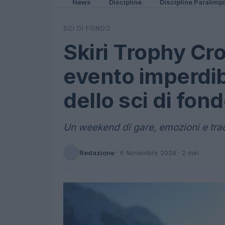
News
Discipline
Discipline Paralimp
SCI DI FONDO
Skiri Trophy Cr
evento imperdibi
dello sci di fon
Un weekend di gare, emozioni e trad
Redazione
·
6 Novembre 2024
· 2 min