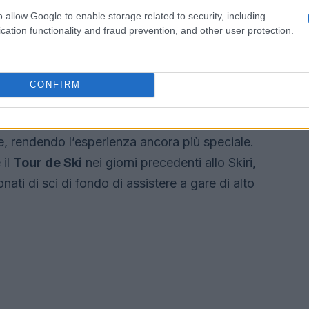
iValCasies e la Skiri-MinimarciaGp, offrendo così
o allow Google to enable storage related to security, including
e dello sci di fondo.
cation functionality and fraud prevention, and other user protection.
ere
CONFIRM
o instancabilmente per garantire un’esperienza
spettatori. Durante l’evento, sarà possibile
e, rendendo l’esperienza ancora più speciale.
 il
Tour de Ski
nei giorni precedenti allo Skiri,
nati di sci di fondo di assistere a gare di alto