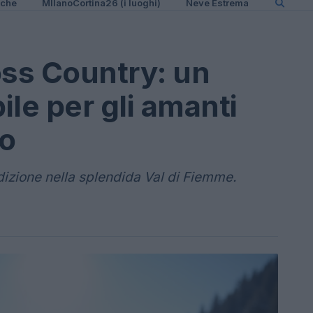
iche
MIlanoCortina26 (i luoghi)
Neve Estrema
oss Country: un
le per gli amanti
do
izione nella splendida Val di Fiemme.