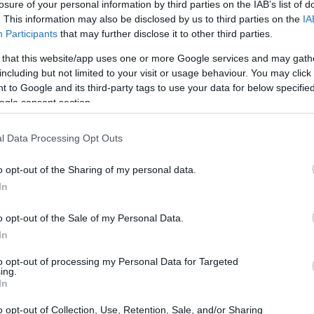
losure of your personal information by third parties on the IAB’s list of
luogo che offre piste di alta qualità e
. This information may also be disclosed by us to third parties on the
IA
ecipanti.
Participants
that may further disclose it to other third parties.
 that this website/app uses one or more Google services and may gath
including but not limited to your visit or usage behaviour. You may click 
 to Google and its third-party tags to use your data for below specifi
ogle consent section.
l Data Processing Opt Outs
o opt-out of the Sharing of my personal data.
In
o opt-out of the Sale of my Personal Data.
In
to opt-out of processing my Personal Data for Targeted
ing.
In
o opt-out of Collection, Use, Retention, Sale, and/or Sharing