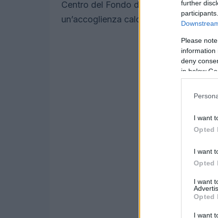
further disc
Centro del Fondo di Lago di Tesero, un 
participants
un’accoglienza calorosa per tutti i part
Downstream 
Please note
information 
deny consent
in below Go
Persona
I want t
Opted 
I want t
Opted 
I want 
Advertis
Opted 
I want t