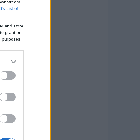
 downstream
B’s List of
er and store
to grant or
ed purposes