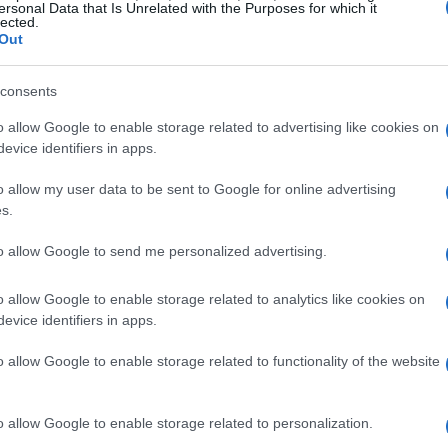
ersonal Data that Is Unrelated with the Purposes for which it
oni e tradizione
lected.
Out
te sabato 18 gennaio, con le categorie Cuccioli e
consents
tizioni. La coordinatrice dell’evento,
Nicoletta
o allow Google to enable storage related to advertising like cookies on
itto di attività, che culminerà con la cerimonia
evice identifiers in apps.
ante la cerimonia di benvenuto, gli atleti e gli
o allow my user data to be sent to Google for online advertising
suggestiva fiaccolata, un momento che unisce
s.
to allow Google to send me personalized advertising.
ne
o allow Google to enable storage related to analytics like cookies on
evice identifiers in apps.
 Trophy sono già aperte e si chiuderanno al
o allow Google to enable storage related to functionality of the website
assionati possono registrarsi direttamente sul
i così un posto in questa manifestazione di
gare principali, sarà possibile partecipare a tre
o allow Google to enable storage related to personalization.