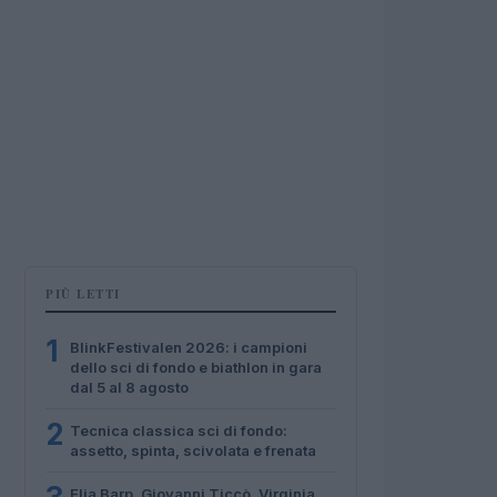
PIÙ LETTI
1
BlinkFestivalen 2026: i campioni
dello sci di fondo e biathlon in gara
dal 5 al 8 agosto
2
Tecnica classica sci di fondo:
assetto, spinta, scivolata e frenata
Elia Barp, Giovanni Ticcò, Virginia