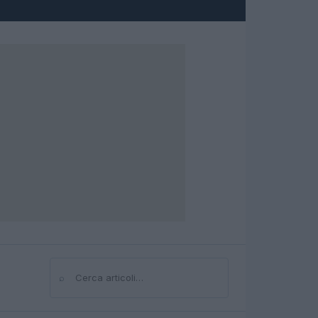
⌕
Cerca