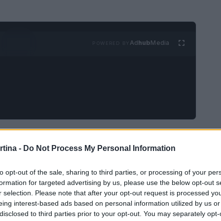
Ad
hub
Media
POWERED BY
er lo sci di fondo giovanile
rtina -
Do Not Process My Personal Information
ra a tornare in Val di Fiemme il 18 gennaio,
to opt-out of the sale, sharing to third parties, or processing of your per
e competizione. Questo evento, giunto alla sua
formation for targeted advertising by us, please use the below opt-out s
r selection. Please note that after your opt-out request is processed y
o imperdibile per i giovani atleti di sci di
eing interest-based ads based on personal information utilized by us or
 manifestazione si svolgerà presso il rinnovato
disclosed to third parties prior to your opt-out. You may separately opt-