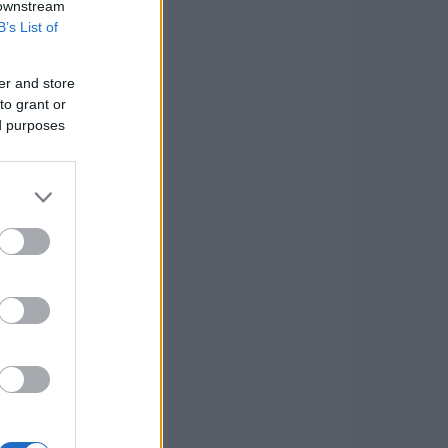
 downstream
B’s List of
er and store
to grant or
ed purposes