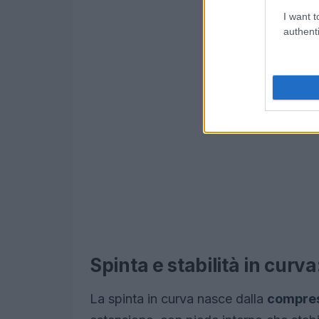
I want t
authenti
Spinta e stabilità in curv
La spinta in curva nasce dalla
compre