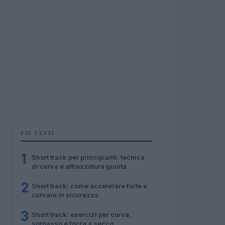
PIÙ LETTI
1
Short track per principianti: tecnica
di curva e attrezzatura giusta
2
Short track: come accelerare forte e
curvare in sicurezza
3
Short track: esercizi per curva,
sorpasso e forza a secco