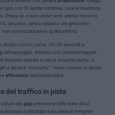
ilizza e esterno che genera
propulsione
. Esegui
un giro con 10 spinte continue, cura la traiettoria
tro. Passa ai
cross-under
lenti: allena l’incrocio
% del peso, senza collasso del ginocchio
 non sovraccaricare la spalla interna.
ce
tempo runs
in curva: 20–30 secondi a
g
dell’appoggio. Inserisci poi
contrasti
leggeri
lla trazione laterale e cerca un’uscita pulita, 4
 giri a tecnica “economy”: minor numero di spinte
are
efficienza
neuromuscolare.
 del traffico in pista
 lettura dei
gap
previsione delle linee altrui,
a distanza controllata (una lama di margine)