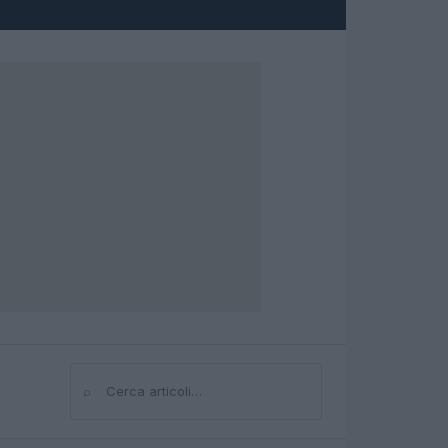
⌕
Cerca