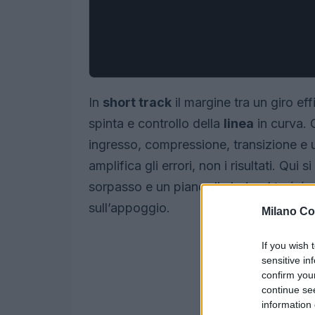
In
short track
il margine tra un giro ef
spinta e controllo della
linea
in curva. 
ingresso, compressione, transizione e u
amplifica gli errori, non i risultati. Qui 
sorpasso e un piano di
dryland trainin
sull’appoggio.
Milano Co
If you wish 
sensitive in
confirm you
continue se
information 