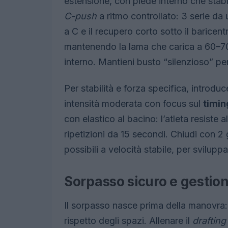
estensione, con piede interno che stab
C-push
a ritmo controllato: 3 serie da 
a C e il recupero corto sotto il baricen
mantenendo la lama che carica a 60–70
interno. Mantieni busto “silenzioso” per
Per stabilità e forza specifica, introdu
intensità moderata con focus sul
timin
con elastico al bacino: l’atleta resiste a
ripetizioni da 15 secondi. Chiudi con 2
possibili a velocità stabile, per svilupp
Sorpasso sicuro e gestione
Il sorpasso nasce prima della manovra:
rispetto degli spazi. Allenare il
drafting