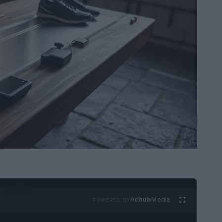
Ad
hub
Media
POWERED BY