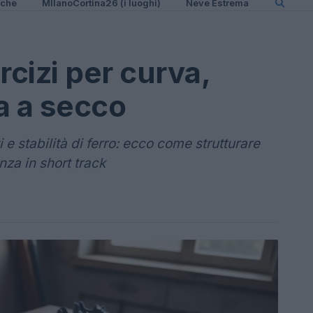
iche
MIlanoCortina26 (i luoghi)
Neve Estrema
rcizi per curva,
a a secco
i e stabilità di ferro: ecco come strutturare
nza in short track