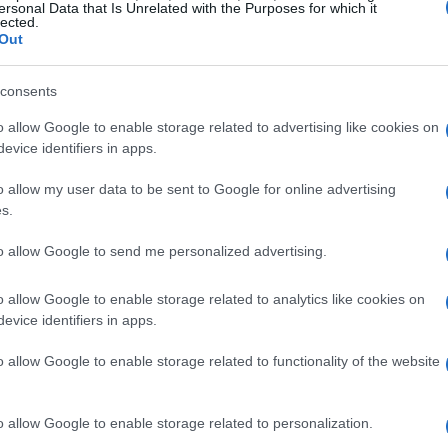
ersonal Data that Is Unrelated with the Purposes for which it
lected.
sto stabile, bacino basso e
ginocchia
in linea
Out
 curva larga, braccio interno che guida e
bassa velocità, focalizzati su respiro e
consents
o-variazioni di pressione su bordo
o allow Google to enable storage related to advertising like cookies on
evice identifiers in apps.
o dell’arco, mantenendo spalle parallele al piano
 tre marker (ingresso–apice–uscita) e traccia
o allow my user data to be sent to Google for online advertising
s.
nza tagli.
to allow Google to send me personalized advertising.
e controllo della
rotazione
. Inserisci il drill
one-
amente il ginocchio per stabilizzare asse e
o allow Google to enable storage related to analytics like cookies on
evice identifiers in apps.
ggi di
late apex
ritarda leggermente l’apice per
i manovra nel rettilineo. Obiettivo: uscire con
o allow Google to enable storage related to functionality of the website
uita sull’avampiede, evitando rimbalzi della lama.
o allow Google to enable storage related to personalization.