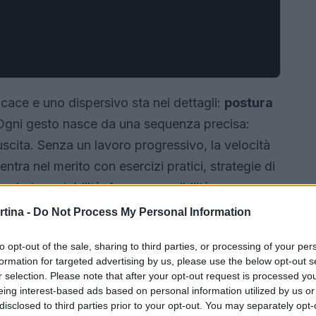
ficace e uno dispersivo sta nei dettagli:
postura
Ogni gesto nasce da una sequenza precisa:
scita. Senza un lavoro progressivo, la velocità
si entra nel merito con esercizi pratici, strategie di
g
mirato a stabilità, forza e sensibilità
rtina -
Do Not Process My Personal Information
to opt-out of the sale, sharing to third parties, or processing of your per
formation for targeted advertising by us, please use the below opt-out s
r selection. Please note that after your opt-out request is processed y
eing interest-based ads based on personal information utilized by us or
disclosed to third parties prior to your opt-out. You may separately opt-