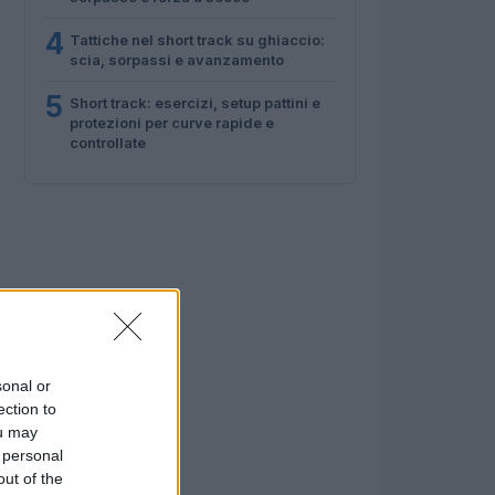
4
Tattiche nel short track su ghiaccio:
scia, sorpassi e avanzamento
5
Short track: esercizi, setup pattini e
protezioni per curve rapide e
controllate
sonal or
ection to
ou may
 personal
out of the