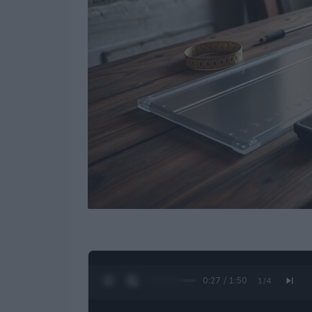
0:28 / 1:50
1
/
4