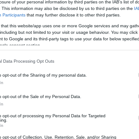
losure of your personal information by third parties on the IAB’s list of
. This information may also be disclosed by us to third parties on the
IA
Participants
that may further disclose it to other third parties.
 that this website/app uses one or more Google services and may gath
including but not limited to your visit or usage behaviour. You may click 
 to Google and its third-party tags to use your data for below specifi
ogle consent section.
l Data Processing Opt Outs
o opt-out of the Sharing of my personal data.
In
gestione del
traffico
scelte pulite. Una tecnica
re spazi per manovre efficienti. Le progressioni
o opt-out of the Sale of my Personal Data.
In
ce al complesso, dalla lentezza controllata al
ismi utili quando le lame scaldano il ghiaccio.
to opt-out of processing my Personal Data for Targeted
ing.
In
inea: esercizi progressivi
o opt-out of Collection, Use, Retention, Sale, and/or Sharing