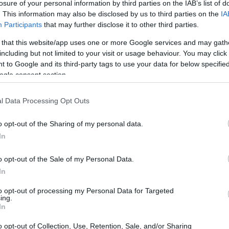
losure of your personal information by third parties on the IAB’s list of
rano sciatori di ogni livello. Gli esperti possono
. This information may also be disclosed by us to third parties on the
IA
Participants
that may further disclose it to other third parties.
ntre i principianti possono approfittare delle
 that this website/app uses one or more Google services and may gath
including but not limited to your visit or usage behaviour. You may click 
 to Google and its third-party tags to use your data for below specifi
ogle consent section.
l Data Processing Opt Outs
o opt-out of the Sharing of my personal data.
In
o opt-out of the Sale of my Personal Data.
In
to opt-out of processing my Personal Data for Targeted
ing.
In
o opt-out of Collection, Use, Retention, Sale, and/or Sharing