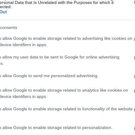
ersonal Data that Is Unrelated with the Purposes for which it
lected.
Out
consents
o anche molte altre attività invernali. Gli amanti
o allow Google to enable storage related to advertising like cookies on
Altopiano dei Sette Comuni, noto per i suoi 500
evice identifiers in apps.
 natura. Qui si svolgono anche gare di Coppa
o allow my user data to be sent to Google for online advertising
elle strutture disponibili. Per chi cerca
s.
ate e le passeggiate sulla neve sono perfette per
to allow Google to send me personalized advertising.
ernali. Non dimentichiamo le emozionanti
di scoprire angoli nascosti delle montagne
o allow Google to enable storage related to analytics like cookies on
evice identifiers in apps.
o allow Google to enable storage related to functionality of the website
 culturale unica
o allow Google to enable storage related to personalization.
 non c’è niente di meglio che rifugiarsi in uno