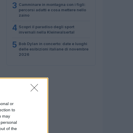
3
Camminare in montagna con i figli:
percorsi adatti e cosa mettere nello
zaino
4
Scopri il paradiso degli sport
invernali nella Kleinwalsertal
5
Bob Dylan in concerto: date e luoghi
delle esibizioni italiane di novembre
2026
sonal or
ection to
ou may
 personal
out of the