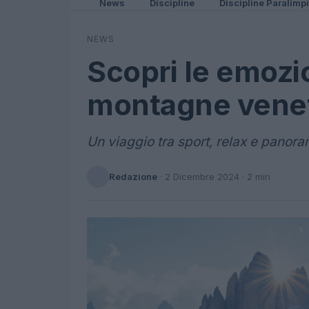
News
Discipline
Discipline Paralimp
NEWS
Scopri le emozio
montagne venete
Un viaggio tra sport, relax e panor
Redazione
·
2 Dicembre 2024
· 2 min