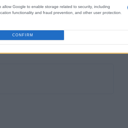
piatti tipici della cucina veneta. Questi rifugi
o allow Google to enable storage related to security, including
cation functionality and fraud prevention, and other user protection.
ssibilità di assaporare specialità locali,
abile. Inoltre, le Dolomiti regalano uno
e l’enrosadira, un fenomeno che trasforma le
CONFIRM
i colori che sfumano dal rosa all’arancione al
er chi visita la regione durante l’inverno.