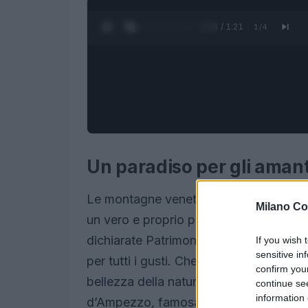
0:27 / 1:21
1
/
4
Un paradiso per gli amant
Le montagne venete, con le loro cime 
Milano Co
un vero e proprio paradiso per gli appas
dichiarate Patrimonio dell’Umanità da
If you wish 
sensitive in
per tutti i gusti. Che si tratti di scia
confirm you
bellezza della natura, ogni visitatore p
continue se
information 
d’Ampezzo, famosa per le sue piste da s