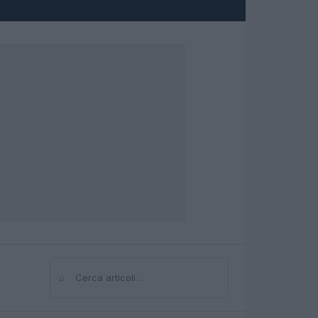
⌕
Cerca