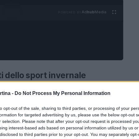
Ad
hub
Media
POWERED BY
i dello sport invernale
innevate e paesaggi mozzafiato, rappresentano
rtina -
Do Not Process My Personal Information
sionati di sport invernali. Le Dolomiti,
ll’UNESCO, offrono un’ampia gamma di attività
to opt-out of the sale, sharing to third parties, or processing of your per
formation for targeted advertising by us, please use the below opt-out s
re, fare snowboard o semplicemente godere della
r selection. Please note that after your opt-out request is processed y
uò trovare l’esperienza perfetta per sé. Cortina
eing interest-based ads based on personal information utilized by us or
disclosed to third parties prior to your opt-out. You may separately opt-
ci, è una delle località più rinomate, con aree