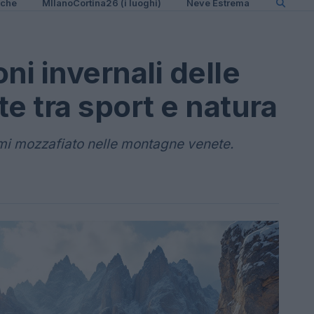
iche
MIlanoCortina26 (i luoghi)
Neve Estrema
ni invernali delle
 tra sport e natura
ami mozzafiato nelle montagne venete.