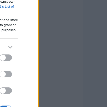
 downstream
B’s List of
er and store
to grant or
ed purposes