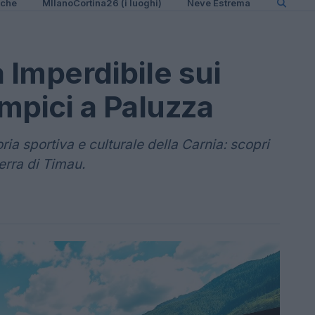
iche
MIlanoCortina26 (i luoghi)
Neve Estrema
 Imperdibile sui
impici a Paluzza
ia sportiva e culturale della Carnia: scopri
erra di Timau.