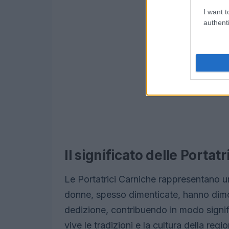
I want t
authenti
Il significato delle Portat
Le Portatrici Carniche rappresentano un
donne, spesso dimenticate, hanno dimos
dedizione, contribuendo in modo signif
vive le tradizioni e la cultura della re