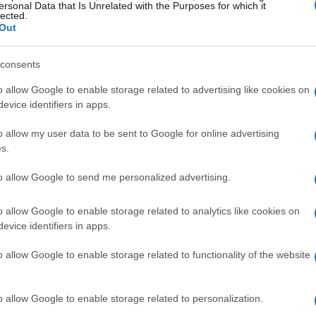
ersonal Data that Is Unrelated with the Purposes for which it
lected.
 2026
al
15 marzo 2026
, con orari di apertura
Out
le
13:00 alle 18:00
. Per le visite di gruppo, è
consents
le per un minimo di dieci persone inviando
o allow Google to enable storage related to advertising like cookies on
evice identifiers in apps.
o allow my user data to be sent to Google for online advertising
s.
do a tutti l’opportunità di immergersi nella storia
to allow Google to send me personalized advertising.
ella Grande Guerra di Timau, situato lungo la
iungibile e offre un ambiente accogliente per i
o allow Google to enable storage related to analytics like cookies on
evice identifiers in apps.
o allow Google to enable storage related to functionality of the website
o allow Google to enable storage related to personalization.