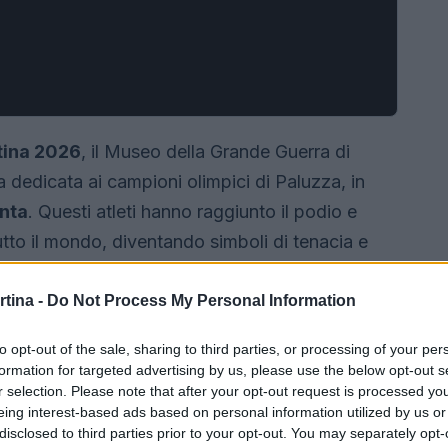
tina 2026
, il Museo della Grande Guerra di
 dedicata ai campioni olimpici di Paluzza, in
nta
. Questi atleti hanno raggiunto il podio e
utto il mondo, diventando simboli di tenacia e
rtina -
Do Not Process My Personal Information
to opt-out of the sale, sharing to third parties, or processing of your per
formation for targeted advertising by us, please use the below opt-out s
r selection. Please note that after your opt-out request is processed y
eing interest-based ads based on personal information utilized by us or
disclosed to third parties prior to your opt-out. You may separately opt-