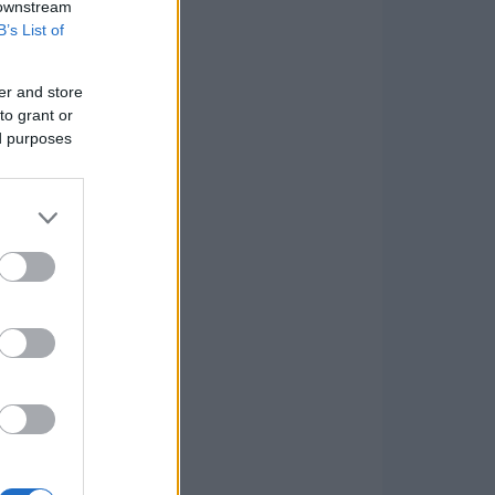
 downstream
B’s List of
er and store
to grant or
ed purposes