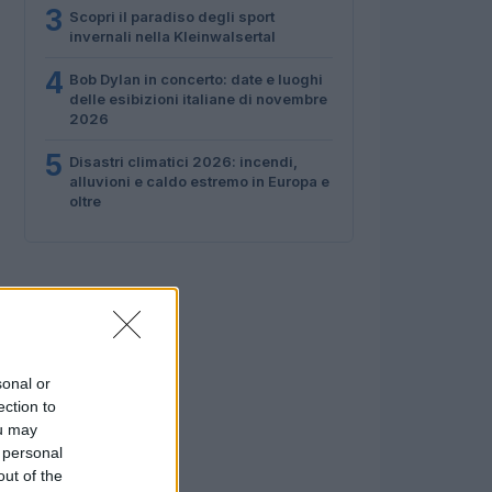
3
Scopri il paradiso degli sport
invernali nella Kleinwalsertal
4
Bob Dylan in concerto: date e luoghi
delle esibizioni italiane di novembre
2026
5
Disastri climatici 2026: incendi,
alluvioni e caldo estremo in Europa e
oltre
sonal or
ection to
ou may
 personal
out of the