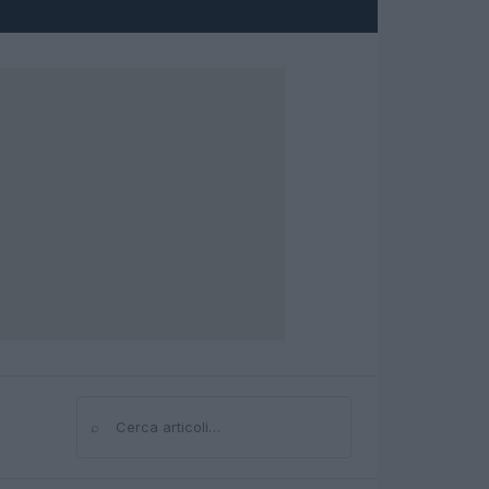
⌕
Cerca