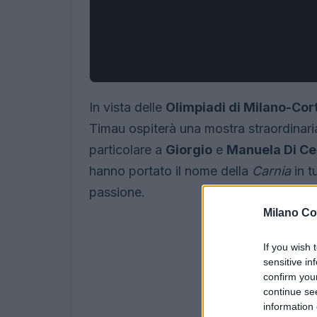
In vista delle
Olimpiadi di Milano-Cor
Timau ospiterà una mostra straordinaria
particolare a
Giorgio
e
Manuela Di Ce
hanno portato il nome della
Carnia
in t
passione.
Milano Co
If you wish 
sensitive in
confirm you
continue se
information 