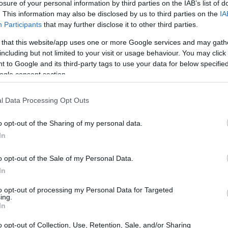
losure of your personal information by third parties on the IAB’s list of
. This information may also be disclosed by us to third parties on the
IA
Participants
that may further disclose it to other third parties.
 that this website/app uses one or more Google services and may gath
including but not limited to your visit or usage behaviour. You may click 
 to Google and its third-party tags to use your data for below specifi
ogle consent section.
l Data Processing Opt Outs
o opt-out of the Sharing of my personal data.
 di sacrificio e impegno, che si intreccia con
In
 La celebrazione si estende non solo agli atleti,
o opt-out of the Sale of my Personal Data.
rici Carniche
, donne forti e coraggiose che
In
a storia locale, mantenendo viva la memoria di
to opt-out of processing my Personal Data for Targeted
ing.
In
o opt-out of Collection, Use, Retention, Sale, and/or Sharing