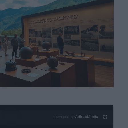
Ad
hub
Media
POWERED BY