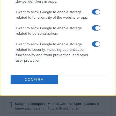
device identifiers in apps.
I want to allow Google to enable storage
related to functionality of the website or app.
I want to allow Google to enable storage
related to personalization.
I want to allow Google to enable storage
related to security, including authentication
functionality and fraud prevention, and other
Bocciature scolastiche: i casi giudiziari che hanno
user protection.
fatto discutere
Marco Tessari · 3 Ago 2026
CONFIRM
PIÙ LETTI
1
Scopri le Olimpiadi Milano Cortina: Sport, Cultura e
Innovazione per un Futuro Sostenibile