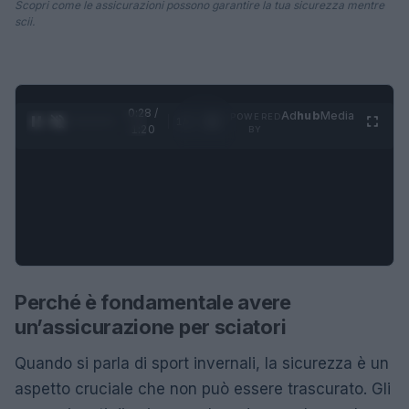
Scopri come le assicurazioni possono garantire la tua sicurezza mentre
scii.
0:29 /
Ad
hub
Media
POWERED
1
/
4
1:20
BY
Perché è fondamentale avere
un’assicurazione per sciatori
Quando si parla di sport invernali, la sicurezza è un
aspetto cruciale che non può essere trascurato. Gli