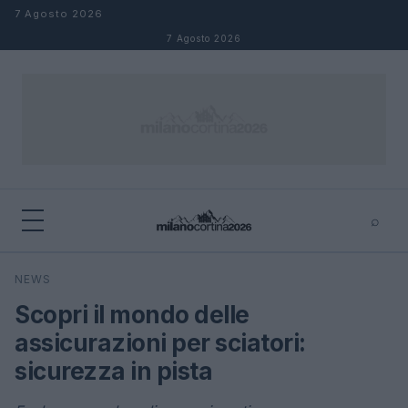
Salta al contenuto
7 Agosto 2026
7 Agosto 2026
⌕
×
⌕
NEWS
Cerca
Scopri il mondo delle
assicurazioni per sciatori:
sicurezza in pista