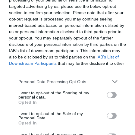
processing of your personal or sensitive information for
targeted advertising by us, please use the below opt-out
section to confirm your selection. Please note that after your
Continua a leggere
opt-out request is processed you may continue seeing
interest-based ads based on personal information utilized by
us or personal information disclosed to third parties prior to
NEWS
your opt-out. You may separately opt-out of the further
disclosure of your personal information by third parties on the
IAB’s list of downstream participants. This information may
also be disclosed by us to third parties on the
IAB’s List of
Downstream Participants
that may further disclose it to other
third parties.
Please note that this website/app uses one or more Google
Personal Data Processing Opt Outs
services and may gather and store information including but
not limited to your visit or usage behaviour. You may click to
I want to opt-out of the Sharing of my
personal data.
grant or deny consent to Google and its third-party tags to
Opted In
use your data for below specified purposes in below Google
consent section.
I want to opt-out of the Sale of my
Personal Data.
Arrestati cinque agenti della polizia locale di Milano: le
Opted In
accuse e i dettagli
Alessandro Tassinari · 7 Ago 2026
I want to opt-out of processing my